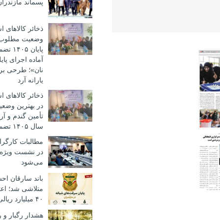
پسماند مازندرا
ذخائر کالاهای 
وضعیت مطلوب؛ ت
پایان 
آماده اجرای پا
نان»؛ طرحی بر
یارانه آرد
ذخائر کالاهای 
در بهترین وضعیت
تأمین گندم و آرد
سال ۱۴۰۵ تضمین شده است
مطالبات کارگرا
در نشست ویژه
می‌شود
باند سارقان احش
متلاشی شد؛ اع
۴۰ میلیارد ریالی
هشدار رگبار و 