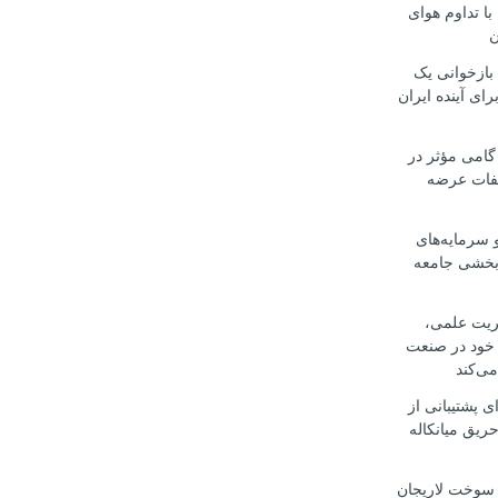
با تداوم هوای
ن
 بازخوانی یک
رای آینده ایران
گامی مؤثر در
لفات عرضه
 سرمایه‌های
‌بخشی جامعه
یریت علمی،
 خود در صنعت
می‌کند
ی پشتیبانی از
ریق میانکاله
سوخت لاریجان