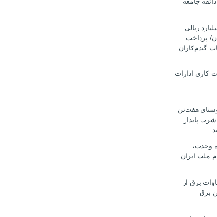
ذائقه جامعه
ار میلیارد ریالی
ان/ پرداخت
ت گندم‌کاران
ت کاری ادارات
وستای هفت‌تن
 شرب پایدار
د
اه وحدت،
م ملت ایران
ت ۴۵۰ مگاوات برق از
ن برق