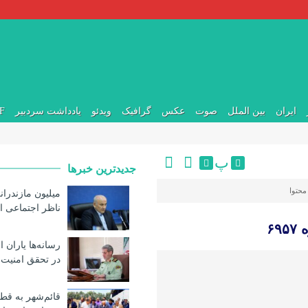
ایران
بین الملل
صوت
عکس
گرافیک
ویدئو
یادداشت سردبیر
DF
پ
جدیدترین خبرها
محتوا
میلیون مازندران
ناظر اجتماعی ا
رسانه‌ها یاران 
در تحقق امنیت پ
قائم‌شهر به ق