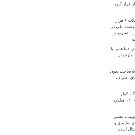
ر قرار گیرد
تأمین آب و فاضلاب ۶ هزار
هضت ملی در
رت تسریع در
ت
 دما همرا با
مازندران
بلاصاحب بدون
ای اطراف
 دستگاه کولر
اسپلیت قاچاق ۱۲۰۰ میلیارد
بومی، مسیر
ی سایبری و
یتال است