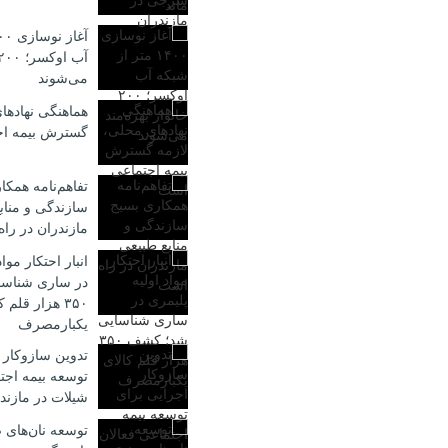
می‌شوند
هماهنگی نهادها
گسترش بیمه ا
تفاهم‌نامه همکا
سازندگی و مناب
مازندران در را
انبار احتکار موا
در ساری شناس
۳۵۰ هزار قلم 
یکبارمصرف
تدوین سازوکار 
توسعه بیمه اجت
شیلات در مازند
توسعه نان‌های 