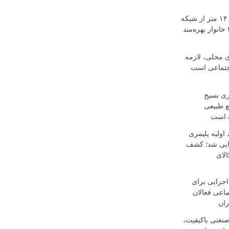
آغاز نوسازی ۱۴۰۰ متر از شبکه
آب اوکسر؛ ۲۰۰ خانوار بهره‌مند
ی محلی، لازمه
جتماعی است
ری بسیج
ع طبیعی
ه است
د اولیه پلیمری
ایی شد؛ کشف
کالای
اجرایی برای
ماعی فعالان
ران
صنعتی باکیفیت،