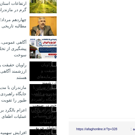
ارتفاعات استان 
گرم در مازندرا
چهاردهم مرداد؛
مطالبه تاریخی ب
آگاهی عمومی، 
پیشگیری از تخ
سوخت
راویان حقیقت و
ارزشمند آگاهی
هستند
مازندران با مد
جایگاه راهبردی
طیور را تقویت 
اعزام بالگرد برا
عملیات اطفای ح
 :
https://afaghonline.ir/?p=328
افزایش سهمیه 