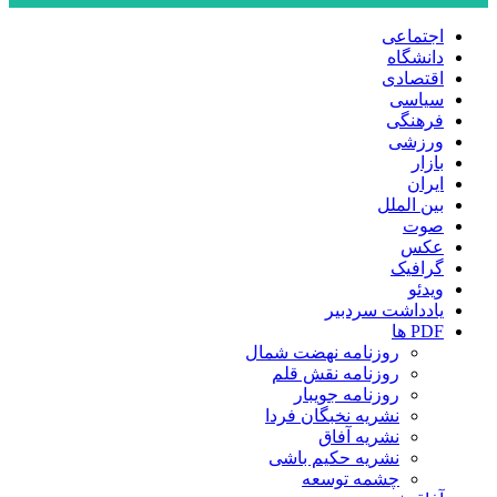
اجتماعی
دانشگاه
اقتصادی
سیاسی
فرهنگی
ورزشی
بازار
ایران
بین الملل
صوت
عکس
گرافیک
ویدئو
یادداشت سردبیر
PDF ها
روزنامه نهضت شمال
روزنامه نقش قلم
روزنامه جویبار
نشریه نخبگان فردا
نشریه آفاق
نشریه حکیم باشی
چشمه توسعه