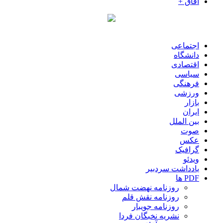
آفاق +
اجتماعی
دانشگاه
اقتصادی
سیاسی
فرهنگی
ورزشی
بازار
ایران
بین الملل
صوت
عکس
گرافیک
ویدئو
یادداشت سردبیر
PDF ها
روزنامه نهضت شمال
روزنامه نقش قلم
روزنامه جویبار
نشریه نخبگان فردا