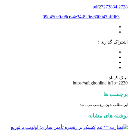
f2
7
2738
3
4
2728.pd
09d450c0-08ce-4e34-829e-600043bffd63
اشتراک گذاری :
لینک کوتاه :
https://afaghonline.ir/?p=2230
برچسب ها
این مطلب بدون برچسب می باشد.
نوشته های مشابه