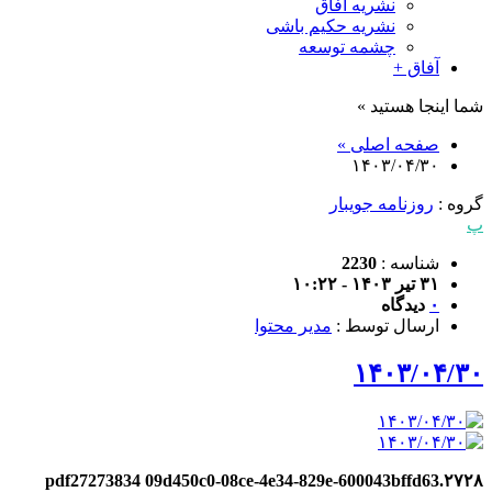
نشریه آفاق
نشریه حکیم باشی
چشمه توسعه
آفاق +
شما اینجا هستید »
صفحه اصلی »
۱۴۰۳/۰۴/۳۰
گروه :
روزنامه جویبار
پ
شناسه :
2230
۳۱ تیر ۱۴۰۳ - ۱۰:۲۲
۰
دیدگاه
ارسال توسط :
مدیر محتوا
۱۴۰۳/۰۴/۳۰
۲۷۲۸.pdf27273834 09d450c0-08ce-4e34-829e-600043bffd63