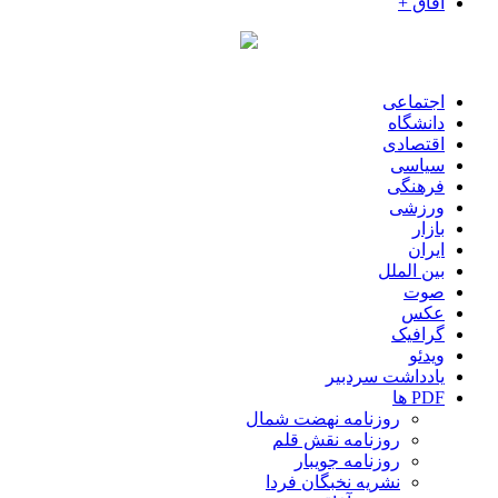
آفاق +
اجتماعی
دانشگاه
اقتصادی
سیاسی
فرهنگی
ورزشی
بازار
ایران
بین الملل
صوت
عکس
گرافیک
ویدئو
یادداشت سردبیر
PDF ها
روزنامه نهضت شمال
روزنامه نقش قلم
روزنامه جویبار
نشریه نخبگان فردا