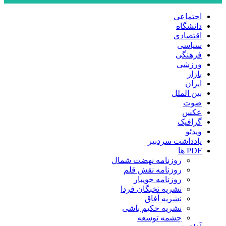
اجتماعی
دانشگاه
اقتصادی
سیاسی
فرهنگی
ورزشی
بازار
ایران
بین الملل
صوت
عکس
گرافیک
ویدئو
یادداشت سردبیر
PDF ها
روزنامه نهضت شمال
روزنامه نقش قلم
روزنامه جویبار
نشریه نخبگان فردا
نشریه آفاق
نشریه حکیم باشی
چشمه توسعه