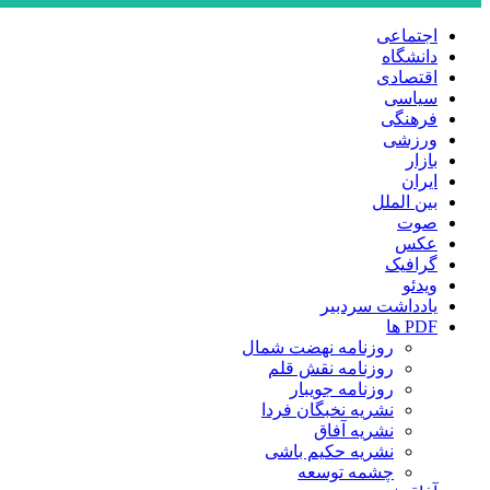
اجتماعی
دانشگاه
اقتصادی
سیاسی
فرهنگی
ورزشی
بازار
ایران
بین الملل
صوت
عکس
گرافیک
ویدئو
یادداشت سردبیر
PDF ها
روزنامه نهضت شمال
روزنامه نقش قلم
روزنامه جویبار
نشریه نخبگان فردا
نشریه آفاق
نشریه حکیم باشی
چشمه توسعه