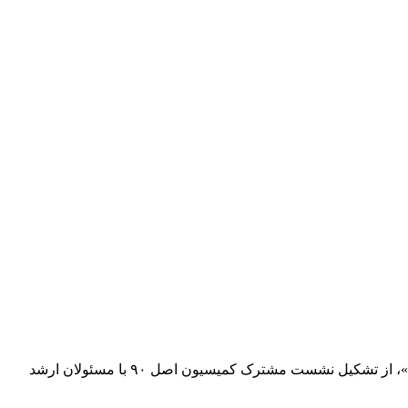
نماینده مردم قائم‌شهر، سوادکوه، سوادکوه شمالی، جویبار و سیمرغ در مجلس با تأکید بر اینکه «قانون تنها با اجرای کامل اثربخش خواهد بود»، از تشکیل نشست مشترک کمیسیون اصل ۹۰ با مسئولان ارشد