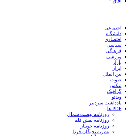
آفاق +
اجتماعی
دانشگاه
اقتصادی
سیاسی
فرهنگی
ورزشی
بازار
ایران
بین الملل
صوت
عکس
گرافیک
ویدئو
یادداشت سردبیر
PDF ها
روزنامه نهضت شمال
روزنامه نقش قلم
روزنامه جویبار
نشریه نخبگان فردا