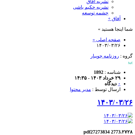
نشریه آفاق
نشریه حکیم باشی
چشمه توسعه
آفاق +
شما اینجا هستید »
صفحه اصلی »
۱۴۰۳/۰۳/۲۶
گروه :
روزنامه جویبار
پ
شناسه :
1892
۲۹ خرداد ۱۴۰۳ - ۱۴:۳۵
۰
دیدگاه
ارسال توسط :
مدیر محتوا
۱۴۰۳/۰۳/۲۶
۲۷۲۸.pdf27273834 2773