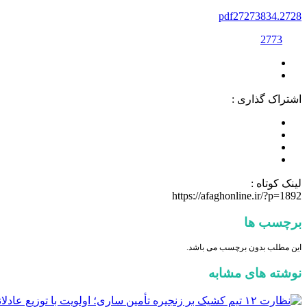
f2
7
2738
3
4
2728.pd
2773
اشتراک گذاری :
لینک کوتاه :
https://afaghonline.ir/?p=1892
برچسب ها
این مطلب بدون برچسب می باشد.
نوشته های مشابه