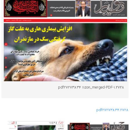
۲۷۲۸.pdf27273834 11zon_merged-PDF-1
f2
7
2738
3
4
2728.pd