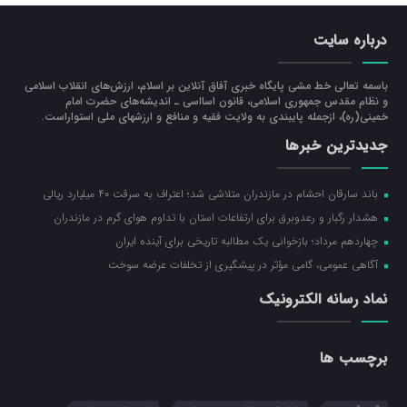
درباره سایت
باسمه تعالی خط مشی پایگاه خبری آفاق آنلاین بر اسلام، ارزش‌هاي انقلاب اسلامي
و نظام مقدس جمهوري اسلامي، قانون اسااسی ـ انديشه‌هاي حضرت امام
خميني(ره)، ازجمله پایبندی به ولايت فقيه و منافع و ارزشهاي ملي استواراست.
جدیدترین خبرها
باند سارقان احشام در مازندران متلاشی شد؛ اعتراف به سرقت ۴۰ میلیارد ریالی
هشدار رگبار و رعدوبرق برای ارتفاعات استان با تداوم هوای گرم در مازندران
چهاردهم مرداد؛ بازخوانی یک مطالبه تاریخی برای آینده ایران
آگاهی عمومی، گامی مؤثر در پیشگیری از تخلفات عرضه سوخت
نماد رسانه الکترونیک
برچسب ها