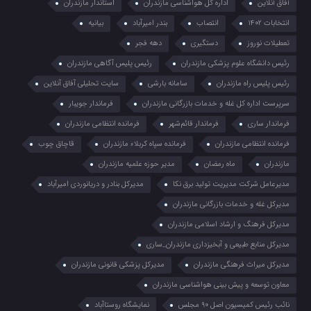
آفاق آنلاین
اداره کل هواشناسی مازندران
استاندار مازندران
انتخابات ۱۴۰۲
انتصاب
بندر امیرآباد
بیانیه
تعطیلات نوروز
دستگیری
دهه فجر
رئیس دانشگاه علوم پزشکی مازندران
رئیس پلیس آگاهی مازندران
رئیس پلیس راه مازندران
سامانه بارشی
سایت تحلیلی آفاق آنلاین
سرپرست اداره کل غله و خدمات بازرگانی مازندران
فرماندار جویبار
فرماندار ساری
فرماندار قائم‌شهر
فرمانده انتظامي مازندران
فرمانده انتظامی مازندران
فرمانده سپاه کربلاء مازندران
قاچاق چوب
مازندران
ماه رمضان
مدیر حوزه علمیه مازندران
مدیرعامل شرکت مدیریت تولید برق نکا
مدیرکل بنادر و دریانوردی امیرآباد
مدیرکل غله و خدمات بازرگانی مازندران
مدیرکل فرهنگ و ارشاد اسلامی مازندران
مدیرکل منابع طبیعی و آبخیزداری مازندران_ساری
مدیرکل میراث فرهنگی مازندران
مدیرکل پزشکی قانونی مازندران
معاون توسعه و پیش بینی هواشناسی مازندران
نائب رئیس کمیسیون اصل ۹۰ مجلس
نمایشگاه روستا‌آباد