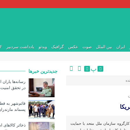
ایران
بین الملل
صوت
عکس
گرافیک
ویدئو
یادداشت سردبیر
DF
پ
جدیدترین خبرها
ده
رسانه‌ها یاران 
در تحقق امنیت پ
ن
قائم‌شهر به ق
یکا
پسماند مازندرا
کارگروه سازمان ملل متحد با حمایت
ذخائر کالاهای 