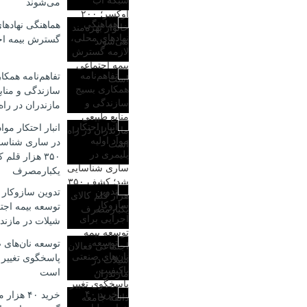
می‌شوند
هماهنگی نهادها
گسترش بیمه ا
تفاهم‌نامه همکا
سازندگی و مناب
مازندران در را
انبار احتکار موا
در ساری شناس
۳۵۰ هزار قلم 
یکبارمصرف
تدوین سازوکار 
توسعه بیمه اجت
شیلات در مازند
توسعه نان‌های 
پاسخگوی تغییر 
است
خرید ۴۰ هز