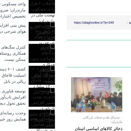
واحد مسکونی ن
مازندران؛ ضرو
تخصیص اعتبارا
 :
https://afaghonline.ir/?p=349
پیش بینی افزایش
هوای شرجی در 
کنترل سگ‌های 
همکاری روستاه
ممکن نیست
کشف ۶۰۱
ریالی در بابل
توسعه فناوری 
افزایش تاب‌آور
تحقق تحول دیج
وحدت رسانه‌ای
مدیرکل غله و خدمات بازرگانی
همایش روز خبر
مازندران:
ذخائر کالاهای اساسی استان