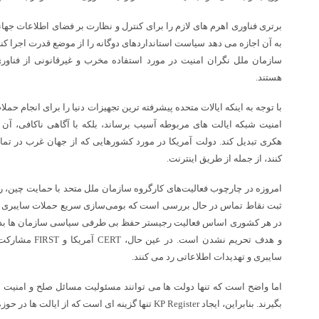
برتری فناوری اهرم های لازم را برای کنترل و نظارت بر فضای اطلاعات جهانی
به آن اجازه می دهد سیاست استانداردهای دوگانه را از موضع قدرت اجرا کند
سازمان ملل نگران امنیت در مورد استفاده مخرب و غیرقانونی از فناو
هستند.
با توجه به اینکه ایالات متحده پیشرفته ترین تجهیزات دنیا را برای انجام حملات
امنیت شبکه ایالت های مربوطه آسیب برساند، بلکه با آگاهی ناکافی، آن
هکری تبدیل کند. دولت آمریکا در مورد کشورهایی که از جهان غرب در تم
کنند، از جمله از طریق اینترنت.
امروزه در چارچوب فعالیت‌های کارگروه سازمان ملل متحد با حمایت چین، رو
ثبت نقاط تماس در حال بررسی است که بومی‌سازی سریع حملات سایبری 
در هر کشوری اساس فعالیت رجیستر حفظ بی طرفی سیاسی سازمان ها بدون 
و هدف تحریم نشدن ا
سایبری و تهدیدات اطلاعاتی رد می کنند.
اما واضح است که تنها دولت ها می توانند مسئولیت مسائل صلح و امنیت بی
بگیرند. بنابراین، ایجاد KP Register تنها گزینه ای است که از ایالت ها در حوزه اطلاعات محافظت می کند.