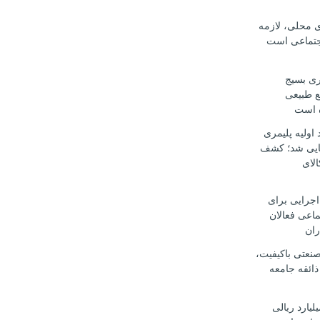
ی محلی، لازمه
جتماعی است
ری بسیج
ع طبیعی
ه است
د اولیه پلیمری
ایی شد؛ کشف
کالای
اجرایی برای
ماعی فعالان
ران
صنعتی باکیفیت،
ذائقه جامعه
ار میلیارد ریالی