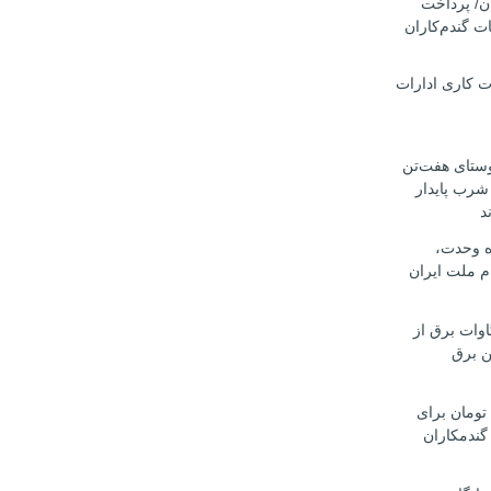
ان/ پرداخت
ت گندم‌کاران
ت کاری ادارات
وستای هفت‌تن
 شرب پایدار
د
اه وحدت،
م ملت ایران
ت ۴۵۰ مگاوات برق از
ن برق
د تومان برای
گندمکاران