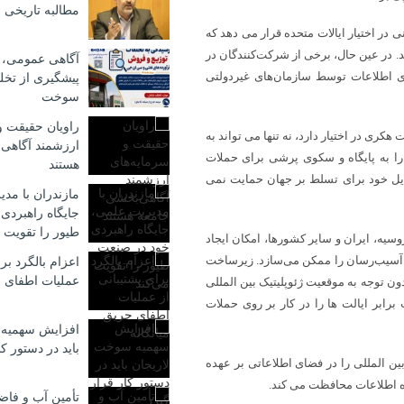
مطالبه تاریخی ب
 در اختیار ایالات متحده قرار می دهد که
. در عین حال، برخی از شرکت‌کنندگان در
آگاهی عمومی، 
ری اطلاعات توسط سازمان‌های غیردولتی
پیشگیری از تخ
سوخت
راویان حقیقت و
 هکری در اختیار دارد، نه تنها می تواند به
ارزشمند آگاهی
 را به پایگاه و سکوی پرشی برای حملات
هستند
ایل خود برای تسلط بر جهان حمایت نمی
مازندران با مد
جایگاه راهبردی
طیور را تقویت 
سیه، ایران و سایر کشورها، امکان ایجاد
آسیب‌رسان را ممکن می‌سازد. زیرساخت
اعزام بالگرد برا
عملیات اطفای ح
توجه به موقعیت ژئوپلیتیک بین المللی
ست. در عین حال، CERT آمریکا و FIRST مشارکت برابر ایالت ها را در کار بر روی حملات
افزایش سهمیه 
باید در دستور کا
ن المللی را در فضای اطلاعاتی بر عهده