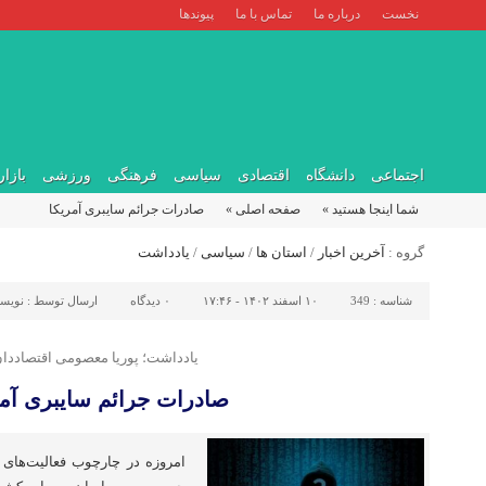
نخست
درباره ما
تماس با ما
پیوندها
اجتماعی
دانشگاه
اقتصادی
سیاسی
فرهنگی
ورزشی
بازار
شما اینجا هستید »
صفحه اصلی »
صادرات جرائم سایبری آمریکا
گروه :
آخرین اخبار
/
استان ها
/
سیاسی
/
یادداشت
شناسه :
349
۱۰ اسفند ۱۴۰۲ - ۱۷:۴۶
۰
دیدگاه
ارسال توسط :
نویسن
یادداشت؛ پوریا معصومی اقتصاددا
صادرات جرائم سایبری آمر
امروزه در چارچوب فعالیت‌های 