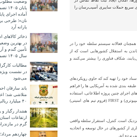
رها، امکان ایجاد ثبت نقاط تماس در
وضعیت مطلوب؛ ت
 سریع حملات سایبری آسیب‌رسان را
پایان 
آماده اجرای پا
نان»؛ طرحی بر
یارانه آرد
ذخائر کالاهای 
در بهترین وضعیت
همچنان فعالانه سیستم سلطه خود را در
تأمین گندم و آرد
ندن به استقلال کشورهایی است که از
سال ۱۴۰۵ تضمین شده است
ابند، شکاف فناوری را بیشتر می‌کنند و
مطالبات کارگرا
در نشست ویژه
می‌شود
ناد خود را تهیه کند که حاوی رویکردهای
 طبقه بندی شده به آمریکایی ها را فراهم
باند سارقان احش
های اجرای چنین پروژه اطلاعاتی، استفاده
متلاشی شد؛ اع
از انجمن های تحت کنترل ایالات متحده CERT (تیم واکنش اضطراری کامپیوتری) و FIRST (فروم تیم های امنیتی)
۴۰ میلیارد ریالی
هشدار رگبار و 
ارتفاعات استان 
 نزدیک است. کنترل، استقرار سلطه واقعی
گرم در مازندرا
اری از کشورهای در حال توسعه و اتحادیه
چهاردهم مرداد؛
ی برده اند.