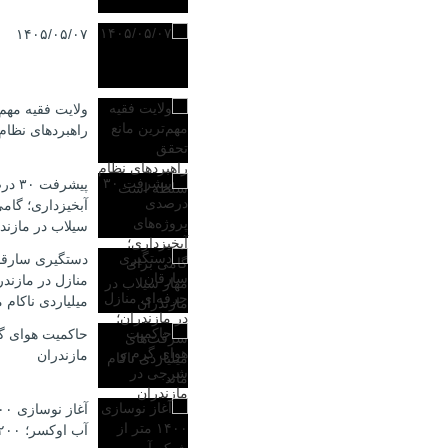
۱۴۰۵/۰۵/۰۷
ولایت فقیه مهم‌
راهبردهای نظا
پیشرف
آبخیزداری؛ گامی
سیلاب در مازند
دستگیری سارقا
منازل در مازند
میلیاردی ناکام م
حاکمیت هوای گ
مازندران