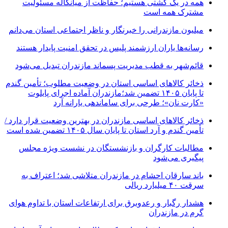
همه در یک کشتی هستیم؛ حفاظت از میانکاله مسئولیت
مشترک همه است
میلیون مازندرانی را خبرنگار و ناظر اجتماعی استان می‌دانم
رسانه‌ها یاران ارزشمند پلیس در تحقق امنیت پایدار هستند
قائم‌شهر به قطب مدیریت پسماند مازندران تبدیل می‌شود
ذخائر کالاهای اساسی استان در وضعیت مطلوب؛ تأمین گندم
تا پایان ۱۴۰۵ تضمین شد؛مازندران آماده اجرای پایلوت
«کارت نان»؛ طرحی برای ساماندهی یارانه آرد
ذخائر کالاهای اساسی مازندران در بهترین وضعیت قرار دارد /
تأمین گندم و آرد استان تا پایان سال ۱۴۰۵ تضمین شده است
مطالبات کارگران و بازنشستگان در نشست ویژه مجلس
پیگیری می‌شود
باند سارقان احشام در مازندران متلاشی شد؛ اعتراف به
سرقت ۴۰ میلیارد ریالی
هشدار رگبار و رعدوبرق برای ارتفاعات استان با تداوم هوای
گرم در مازندران