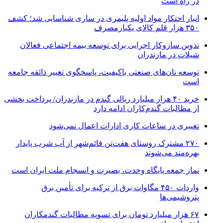
در راه است
انبار احتکار مواد اولیه پلیمری در ساری شناسایی شد؛ کشف
۳۵۰ هزار قلم کالای یکبارمصرف
تدوین سازوکار اجرایی برای توسعه بیمه اجتماعی فعالان
شیلات در مازندران
توسعه نان‌های صنعتی باکیفیت، پاسخگوی تغییر ذائقه جامعه
است
خرید ۴۰ هزار میلیارد ریالی گندم در مازندران/ پرداخت بخشی
از مطالبات گندم‌کاران ادامه دارد
تغییری در ساعات کاری ادارات اعمال نمی‌شود
۲۷۰ مشترک روستای هفت‌تن قائم‌شهر از آب شرب پایدار
بهره‌مند می‌شوند
نماز جمعه پایگاه وحدت، بصیرت و انسجام ملت ایران است
واردات ۴۵۰ مگاوات برق از ترکیه برای تأمین برق
پتروشیمی‌ها
۶۷ هزار میلیارد تومان برای تسویه مطالبات گندمکاران