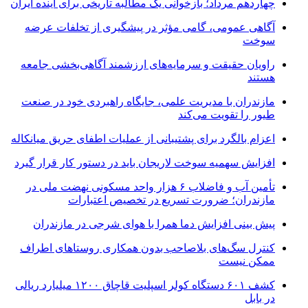
چهاردهم مرداد؛ بازخوانی یک مطالبه تاریخی برای آینده ایران
آگاهی عمومی، گامی مؤثر در پیشگیری از تخلفات عرضه
سوخت
راویان حقیقت و سرمایه‌های ارزشمند آگاهی‌بخشی جامعه
هستند
مازندران با مدیریت علمی، جایگاه راهبردی خود در صنعت
طیور را تقویت می‌کند
اعزام بالگرد برای پشتیبانی از عملیات اطفای حریق میانکاله
افزایش سهمیه سوخت لاریجان باید در دستور کار قرار گیرد
تأمین آب و فاضلاب ۶ هزار واحد مسکونی نهضت ملی در
مازندران؛ ضرورت تسریع در تخصیص اعتبارات
پیش بینی افزایش دما همرا با هوای شرجی در مازندران
کنترل سگ‌های بلاصاحب بدون همکاری روستاهای اطراف
ممکن نیست
کشف ۶۰۱ دستگاه کولر اسپلیت قاچاق ۱۲۰۰ میلیارد ریالی
در بابل