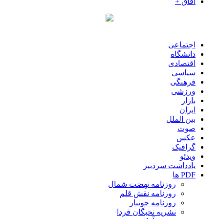
آفاق +
اجتماعی
دانشگاه
اقتصادی
سیاسی
فرهنگی
ورزشی
بازار
ایران
بین الملل
صوت
عکس
گرافیک
ویدئو
یادداشت سردبیر
PDF ها
روزنامه نهضت شمال
روزنامه نقش قلم
روزنامه جویبار
نشریه نخبگان فردا