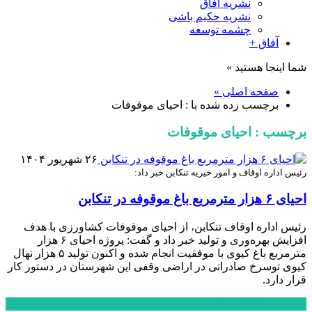
نشریه آفاق
نشریه حکیم باشی
چشمه توسعه
آفاق +
شما اینجا هستید »
صفحه اصلی »
برچسب زده شده با : احیای موقوفات
برچسب : احیای موقوفات
۲۶ شهریور ۱۴۰۴
رئیس اداره اوقاف و امور خیریه تنکابن خبر داد:
احیای ۶ هزار مترمربع باغ موقوفه در تنکابن
رئیس اداره اوقاف تنکابن، از احیای موقوفات کشاورزی با هدف
افزایش بهره‌وری و تولید خبر داد و گفت: پروژه احیای ۶ هزار
مترمربع باغ کیوی با موفقیت انجام شده و اکنون تولید ۵ هزار نهال
کیوی توسرخ صادراتی در اراضی وقفی این شهرستان در دستور کار
قرار دارد.
محبوب
جدید
دیدگاهها