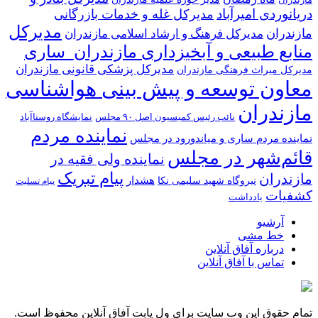
مازندران
دریانوردی امیرآباد
مدیرکل غله و خدمات بازرگانی
مدیرکل
مازندران
مدیرکل فرهنگ و ارشاد اسلامی مازندران
منابع طبیعی و آبخیزداری مازندران_ساری
مدیرکل پزشکی قانونی مازندران
مدیرکل میراث فرهنگی مازندران
معاون توسعه و پیش بینی هواشناسی
مازندران
نائب رئیس کمیسیون اصل ۹۰ مجلس
نمایشگاه روستا‌آباد
نماینده مردم
نماینده مردم ساری و میاندورود در مجلس
قائم‌شهر در مجلس
نماینده ولی فقیه در
پیام تبریک
مازندران
هشدار
نیروگاه شهید سلیمی نکا
پیام تسلیت
کشفیات
یادداشت
آرشیو
خط مشی
درباره آفاق آنلاین
تماس با آفاق آنلاین
تمام حقوق این وب سایت برای ول یابت آفاق آنلاین محفوظ است.