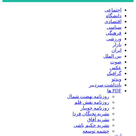
اجتماعی
دانشگاه
اقتصادی
سیاسی
فرهنگی
ورزشی
بازار
ایران
بین الملل
صوت
عکس
گرافیک
ویدئو
یادداشت سردبیر
PDF ها
روزنامه نهضت شمال
روزنامه نقش قلم
روزنامه جویبار
نشریه نخبگان فردا
نشریه آفاق
نشریه حکیم باشی
چشمه توسعه