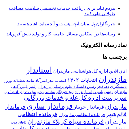
مردم نباید برای دریافت خدمات تخصصی سلامت مسافت
طولانی طی کنند
خبرنگاران پل میان آنچه هست و آنچه باید باشد هستند
رسانه‌ها در انعکاس مسائل جامعه کار و تولید نقش‌آفرین‌اند
نماد رسانه الکترونیک
برچسب ها
استاندار
اداره کل هواشناسی مازندران
آفاق آنلاین
مازندران
انتخابات ۱۴۰۲
بیانیه
انتصاب
بندر امیرآباد
تعطیلات نوروز
دستگیری
رئیس دانشگاه علوم پزشکی مازندران
دهه فجر
رئیس پلیس آگاهی
رئیس پلیس راه مازندران
روز خبرنگار
مازندران
سامانه بارشی
سایت تحلیلی آفاق آنلاین
سرپرست اداره کل غله و خدمات بازرگانی
فرماندار ساری
مازندران
فرماندار
فرماندار جویبار
قائم‌شهر
فرمانده انتظامی
فرمانده انتظامي مازندران
فرمانده سپاه کربلاء مازندران
مازندران
قاچاق چوب
مدیرکل بنادر و
ماه رمضان
مدیر حوزه علمیه مازندران