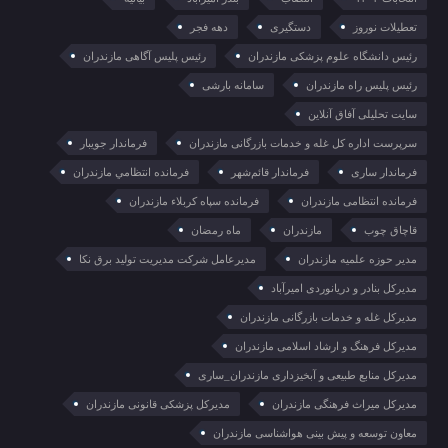
تعطیلات نوروز
دستگیری
دهه فجر
رئیس دانشگاه علوم پزشکی مازندران
رئیس پلیس آگاهی مازندران
رئیس پلیس راه مازندران
سامانه بارشی
سایت تحلیلی آفاق آنلاین
سرپرست اداره کل غله و خدمات بازرگانی مازندران
فرماندار جویبار
فرماندار ساری
فرماندار قائم‌شهر
فرمانده انتظامي مازندران
فرمانده انتظامی مازندران
فرمانده سپاه کربلاء مازندران
قاچاق چوب
مازندران
ماه رمضان
مدیر حوزه علمیه مازندران
مدیرعامل شرکت مدیریت تولید برق نکا
مدیرکل بنادر و دریانوردی امیرآباد
مدیرکل غله و خدمات بازرگانی مازندران
مدیرکل فرهنگ و ارشاد اسلامی مازندران
مدیرکل منابع طبیعی و آبخیزداری مازندران_ساری
مدیرکل میراث فرهنگی مازندران
مدیرکل پزشکی قانونی مازندران
معاون توسعه و پیش بینی هواشناسی مازندران