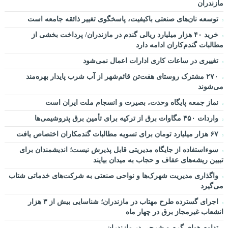
مازندران
توسعه نان‌های صنعتی باکیفیت، پاسخگوی تغییر ذائقه جامعه است
خرید ۴۰ هزار میلیارد ریالی گندم در مازندران/ پرداخت بخشی از
مطالبات گندم‌کاران ادامه دارد
تغییری در ساعات کاری ادارات اعمال نمی‌شود
۲۷۰ مشترک روستای هفت‌تن قائم‌شهر از آب شرب پایدار بهره‌مند
می‌شوند
نماز جمعه پایگاه وحدت، بصیرت و انسجام ملت ایران است
واردات ۴۵۰ مگاوات برق از ترکیه برای تأمین برق پتروشیمی‌ها
۶۷ هزار میلیارد تومان برای تسویه مطالبات گندمکاران اختصاص یافت
سوءاستفاده از جایگاه مدیریتی قابل پذیرش نیست؛ اندیشمندان برای
تبیین ریشه‌های عفاف و حجاب به میدان بیایند
واگذاری مدیریت شهرک‌ها و نواحی صنعتی به شرکت‌های خدماتی شتاب
می‌گیرد
اجرای گسترده طرح مهتاب در مازندران؛ شناسایی بیش از ۳ هزار
انشعاب غیرمجاز برق در چهار ماه
تداوم هوای گرم و شرجی در مازندران