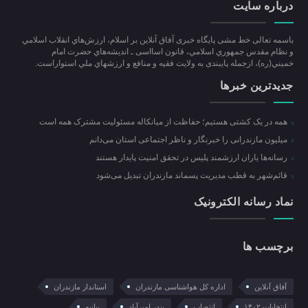
درباره سایت
باسمه تعالی خط مشی پایگاه خبری آفاق آنلاین بر اسلام، ارزش‌هاي انقلاب اسلامي
و نظام مقدس جمهوري اسلامي، قانون اسااسی ـ انديشه‌هاي حضرت امام
خميني(ره)، ازجمله پایبندی به ولايت فقيه و منافع و ارزشهاي ملي استواراست.
جدیدترین خبرها
همه در یک کشتی هستیم؛ حفاظت از میانکاله مسئولیت مشترک همه است
میلیون مازندرانی را خبرنگار و ناظر اجتماعی استان می‌دانم
رسانه‌ها یاران ارزشمند پلیس در تحقق امنیت پایدار هستند
قائم‌شهر به قطب مدیریت پسماند مازندران تبدیل می‌شود
نماد رسانه الکترونیک
برچسب ها
آفاق آنلاین
اداره کل هواشناسی مازندران
استاندار مازندران
انتخابات ۱۴۰۲
انتصاب
بندر امیرآباد
بیانیه