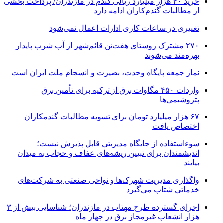
خرید ۴۰ هزار میلیارد ریالی گندم در مازندران/ پرداخت بخشی
از مطالبات گندم‌کاران ادامه دارد
تغییری در ساعات کاری ادارات اعمال نمی‌شود
۲۷۰ مشترک روستای هفت‌تن قائم‌شهر از آب شرب پایدار
بهره‌مند می‌شوند
نماز جمعه پایگاه وحدت، بصیرت و انسجام ملت ایران است
واردات ۴۵۰ مگاوات برق از ترکیه برای تأمین برق
پتروشیمی‌ها
۶۷ هزار میلیارد تومان برای تسویه مطالبات گندمکاران
اختصاص یافت
سوءاستفاده از جایگاه مدیریتی قابل پذیرش نیست؛
اندیشمندان برای تبیین ریشه‌های عفاف و حجاب به میدان
بیایند
واگذاری مدیریت شهرک‌ها و نواحی صنعتی به شرکت‌های
خدماتی شتاب می‌گیرد
اجرای گسترده طرح مهتاب در مازندران؛ شناسایی بیش از ۳
هزار انشعاب غیرمجاز برق در چهار ماه