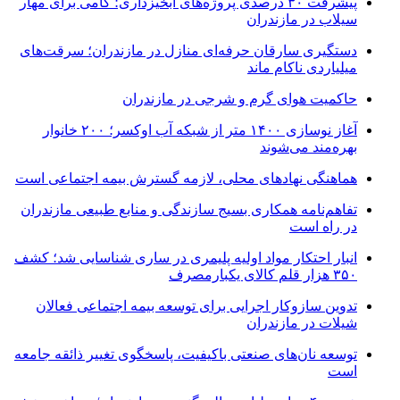
پیشرفت ۳۰ درصدی پروژه‌های آبخیزداری؛ گامی برای مهار
سیلاب در مازندران
دستگیری سارقان حرفه‌ای منازل در مازندران؛ سرقت‌های
میلیاردی ناکام ماند
حاکمیت هوای گرم و شرجی در مازندران
آغاز نوسازی ۱۴۰۰ متر از شبکه آب اوکسر؛ ۲۰۰ خانوار
بهره‌مند می‌شوند
هماهنگی نهادهای محلی، لازمه گسترش بیمه اجتماعی است
تفاهم‌نامه همکاری بسیج سازندگی و منابع طبیعی مازندران
در راه است
انبار احتکار مواد اولیه پلیمری در ساری شناسایی شد؛ کشف
۳۵۰ هزار قلم کالای یکبارمصرف
تدوین سازوکار اجرایی برای توسعه بیمه اجتماعی فعالان
شیلات در مازندران
توسعه نان‌های صنعتی باکیفیت، پاسخگوی تغییر ذائقه جامعه
است