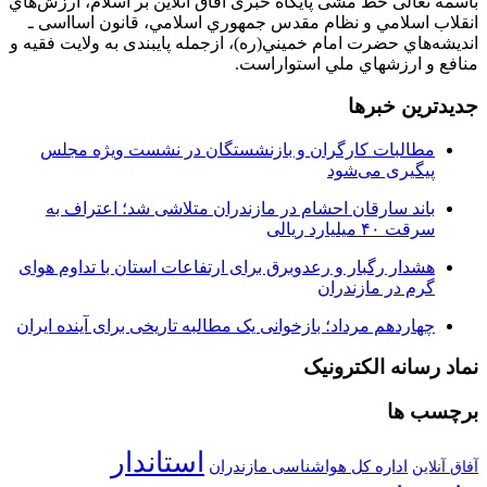
باسمه تعالی خط مشی پایگاه خبری آفاق آنلاین بر اسلام، ارزش‌هاي
انقلاب اسلامي و نظام مقدس جمهوري اسلامي، قانون اسااسی ـ
انديشه‌هاي حضرت امام خميني(ره)، ازجمله پایبندی به ولايت فقيه و
منافع و ارزشهاي ملي استواراست.
جدیدترین خبرها
مطالبات کارگران و بازنشستگان در نشست ویژه مجلس
پیگیری می‌شود
باند سارقان احشام در مازندران متلاشی شد؛ اعتراف به
سرقت ۴۰ میلیارد ریالی
هشدار رگبار و رعدوبرق برای ارتفاعات استان با تداوم هوای
گرم در مازندران
چهاردهم مرداد؛ بازخوانی یک مطالبه تاریخی برای آینده ایران
نماد رسانه الکترونیک
برچسب ها
استاندار
اداره کل هواشناسی مازندران
آفاق آنلاین