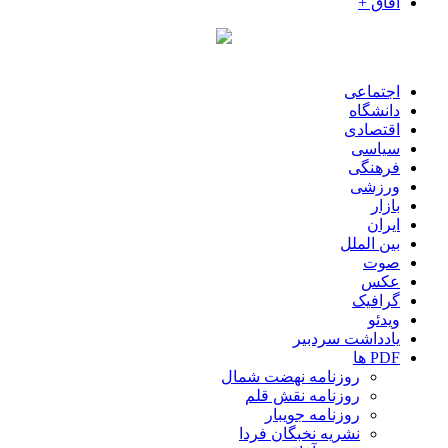
آفاق +
اجتماعی
دانشگاه
اقتصادی
سیاسی
فرهنگی
ورزشی
بازار
ایران
بین الملل
صوت
عکس
گرافیک
ویدئو
یادداشت سردبیر
PDF ها
روزنامه نهضت شمال
روزنامه نقش قلم
روزنامه جویبار
نشریه نخبگان فردا