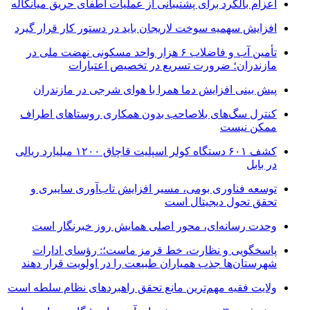
اعزام بالگرد برای پشتیبانی از عملیات اطفای حریق میانکاله
افزایش سهمیه سوخت لاریجان باید در دستور کار قرار گیرد
تأمین آب و فاضلاب ۶ هزار واحد مسکونی نهضت ملی در
مازندران؛ ضرورت تسریع در تخصیص اعتبارات
پیش بینی افزایش دما همرا با هوای شرجی در مازندران
کنترل سگ‌های بلاصاحب بدون همکاری روستاهای اطراف
ممکن نیست
کشف ۶۰۱ دستگاه کولر اسپلیت قاچاق ۱۲۰۰ میلیارد ریالی
در بابل
توسعه فناوری بومی، مسیر افزایش تاب‌آوری سایبری و
تحقق تحول دیجیتال است
وحدت رسانه‌ای، محور اصلی همایش روز خبرنگار است
پاسخگویی و نظارت، خط قرمز ماست؛: رؤسای ادارات
شهرستان‌ها جذب همیاران طبیعت را در اولویت قرار دهند
ولایت فقیه مهم‌ترین مانع تحقق راهبردهای نظام سلطه است