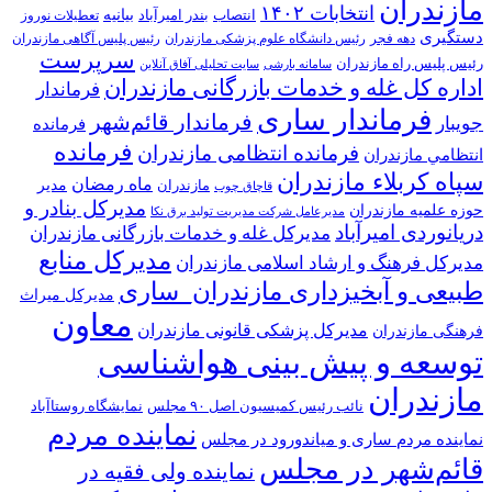
مازندران
انتخابات ۱۴۰۲
بیانیه
انتصاب
بندر امیرآباد
تعطیلات نوروز
دستگیری
دهه فجر
رئیس دانشگاه علوم پزشکی مازندران
رئیس پلیس آگاهی مازندران
سرپرست
رئیس پلیس راه مازندران
سامانه بارشی
سایت تحلیلی آفاق آنلاین
اداره کل غله و خدمات بازرگانی مازندران
فرماندار
فرماندار ساری
فرماندار قائم‌شهر
جویبار
فرمانده
فرمانده
فرمانده انتظامی مازندران
انتظامي مازندران
سپاه کربلاء مازندران
ماه رمضان
مدیر
مازندران
قاچاق چوب
مدیرکل بنادر و
حوزه علمیه مازندران
مدیرعامل شرکت مدیریت تولید برق نکا
دریانوردی امیرآباد
مدیرکل غله و خدمات بازرگانی مازندران
مدیرکل منابع
مدیرکل فرهنگ و ارشاد اسلامی مازندران
طبیعی و آبخیزداری مازندران_ساری
مدیرکل میراث
معاون
مدیرکل پزشکی قانونی مازندران
فرهنگی مازندران
توسعه و پیش بینی هواشناسی
مازندران
نائب رئیس کمیسیون اصل ۹۰ مجلس
نمایشگاه روستا‌آباد
نماینده مردم
نماینده مردم ساری و میاندورود در مجلس
قائم‌شهر در مجلس
نماینده ولی فقیه در