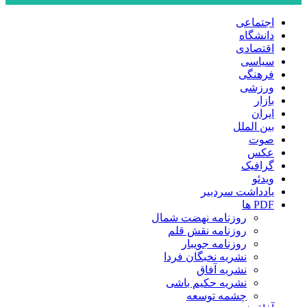
اجتماعی
دانشگاه
اقتصادی
سیاسی
فرهنگی
ورزشی
بازار
ایران
بین الملل
صوت
عکس
گرافیک
ویدئو
یادداشت سردبیر
PDF ها
روزنامه نهضت شمال
روزنامه نقش قلم
روزنامه جویبار
نشریه نخبگان فردا
نشریه آفاق
نشریه حکیم باشی
چشمه توسعه