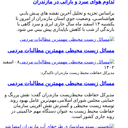
تداوم هوای سرد و بارانی در مازندران
براساس تجزیه و تحلیل آخرین نقشه هاي پيـش يابـي
هواشناسـي، وضعيت جوي استان مازندران از امروز تا
یکشنبه ۱۳ اسفند ماه سال جاری ابری و سرد گاهی با
بارندگی از شب با کاهش ناپایداری پيش ‏بيني مي‏ شود.
مسائل زیست محیطی مهمترین مطالبات مردمی
۰۸ اسفند
۱۴۰۲
مدیرکل حفاظت محیط زیست مازندران تاکید‌گرد:
مسائل زیست محیطی مهمترین مطالبات مردمی
مدیرکل حفاظت محیط‌زیست مازندران گفت: نقش پررنگ و
حمایتی مجلس شورای اسلامی،مهم‌ترین عامل بهبود روند
توسعه زیست محیطی و گسترش نقش آفرینی سازمان
حفاظت محیط زیست به عنوان دستگاه مهم حاکمیتی در
روند جاری کشور است.