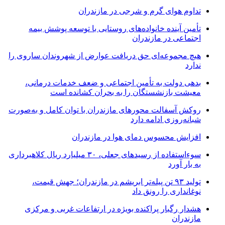
تداوم هوای گرم و شرجی در مازندران
تأمین آینده خانواده‌های روستایی با توسعه پوشش بیمه
اجتماعی در مازندران
هیچ مجموعه‌ای حق دریافت عوارض از شهروندان ساروی را
ندارد
بدهی دولت به تأمین اجتماعی و ضعف خدمات درمانی،
معیشت بازنشستگان را به بحران کشانده است
روکش آسفالت محورهای مازندران با توان کامل و به‌صورت
شبانه‌روزی ادامه دارد
افزایش محسوس دمای هوا در مازندران
سوءاستفاده از رسیدهای جعلی، ۳۰ میلیارد ریال کلاهبرداری
به بار آورد
تولید ۹۳ تن پیله‌تر ابریشم در مازندران؛ جهش قیمت،
نوغانداری را رونق داد
هشدار رگبار پراکنده بویژه در ارتفاعات غربی و مرکزی
مازندران