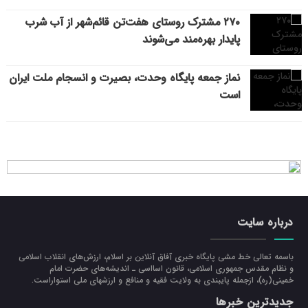
۲۷۰ مشترک روستای هفت‌تن قائم‌شهر از آب شرب
پایدار بهره‌مند می‌شوند
نماز جمعه پایگاه وحدت، بصیرت و انسجام ملت ایران
است
درباره سایت
باسمه تعالی خط مشی پایگاه خبری آفاق آنلاین بر اسلام، ارزش‌هاي انقلاب اسلامي
و نظام مقدس جمهوري اسلامي، قانون اسااسی ـ انديشه‌هاي حضرت امام
خميني(ره)، ازجمله پایبندی به ولايت فقيه و منافع و ارزشهاي ملي استواراست.
جدیدترین خبرها