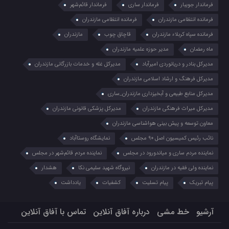
فرماندار جویبار
فرماندار ساری
فرماندار قائم‌شهر
فرمانده انتظامي مازندران
فرمانده انتظامی مازندران
فرمانده سپاه کربلاء مازندران
قاچاق چوب
مازندران
ماه رمضان
مدیر حوزه علمیه مازندران
مدیرکل بنادر و دریانوردی امیرآباد
مدیرکل غله و خدمات بازرگانی مازندران
مدیرکل فرهنگ و ارشاد اسلامی مازندران
مدیرکل منابع طبیعی و آبخیزداری مازندران_ساری
مدیرکل میراث فرهنگی مازندران
مدیرکل پزشکی قانونی مازندران
معاون توسعه و پیش بینی هواشناسی مازندران
نائب رئیس کمیسیون اصل ۹۰ مجلس
نمایشگاه روستا‌آباد
نماینده مردم ساری و میاندورود در مجلس
نماینده مردم قائم‌شهر در مجلس
نماینده ولی فقیه در مازندران
نیروگاه شهید سلیمی نکا
هشدار
پیام تبریک
پیام تسلیت
کشفیات
یادداشت
آرشیو
خط مشی
درباره آفاق آنلاین
تماس با آفاق آنلاین