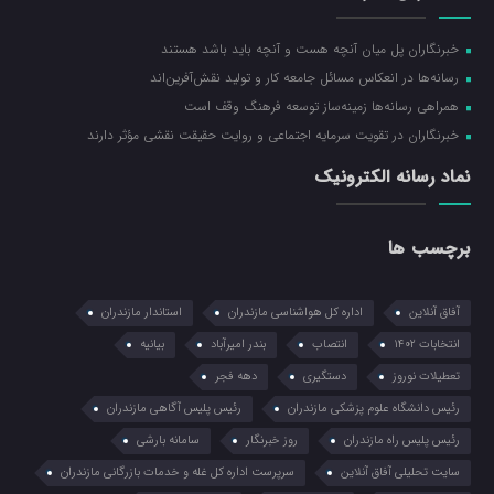
خبرنگاران پل میان آنچه هست و آنچه باید باشد هستند
رسانه‌ها در انعکاس مسائل جامعه کار و تولید نقش‌آفرین‌اند
همراهی رسانه‌ها زمینه‌ساز توسعه فرهنگ وقف است
خبرنگاران در تقویت سرمایه اجتماعی و روایت حقیقت نقشی مؤثر دارند
نماد رسانه الکترونیک
برچسب ها
آفاق آنلاین
اداره کل هواشناسی مازندران
استاندار مازندران
انتخابات ۱۴۰۲
انتصاب
بندر امیرآباد
بیانیه
تعطیلات نوروز
دستگیری
دهه فجر
رئیس دانشگاه علوم پزشکی مازندران
رئیس پلیس آگاهی مازندران
رئیس پلیس راه مازندران
روز خبرنگار
سامانه بارشی
سایت تحلیلی آفاق آنلاین
سرپرست اداره کل غله و خدمات بازرگانی مازندران