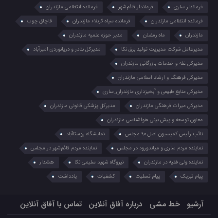
فرماندار ساری
فرماندار قائم‌شهر
فرمانده انتظامي مازندران
فرمانده انتظامی مازندران
فرمانده سپاه کربلاء مازندران
قاچاق چوب
مازندران
ماه رمضان
مدیر حوزه علمیه مازندران
مدیرعامل شرکت مدیریت تولید برق نکا
مدیرکل بنادر و دریانوردی امیرآباد
مدیرکل غله و خدمات بازرگانی مازندران
مدیرکل فرهنگ و ارشاد اسلامی مازندران
مدیرکل منابع طبیعی و آبخیزداری مازندران_ساری
مدیرکل میراث فرهنگی مازندران
مدیرکل پزشکی قانونی مازندران
معاون توسعه و پیش بینی هواشناسی مازندران
نائب رئیس کمیسیون اصل ۹۰ مجلس
نمایشگاه روستا‌آباد
نماینده مردم ساری و میاندورود در مجلس
نماینده مردم قائم‌شهر در مجلس
نماینده ولی فقیه در مازندران
نیروگاه شهید سلیمی نکا
هشدار
پیام تبریک
پیام تسلیت
کشفیات
یادداشت
آرشیو
خط مشی
درباره آفاق آنلاین
تماس با آفاق آنلاین