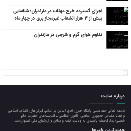
اجرای گسترده طرح مهتاب در مازندران؛ شناسایی
بیش از ۳ هزار انشعاب غیرمجاز برق در چهار ماه
تداوم هوای گرم و شرجی در مازندران
درباره سایت
باسمه تعالی خط مشی پایگاه خبری آفاق آنلاین بر اسلام، ارزش‌هاي انقلاب اسلامي
و نظام مقدس جمهوري اسلامي، قانون اسااسی ـ انديشه‌هاي حضرت امام
خميني(ره)، ازجمله پایبندی به ولايت فقيه و منافع و ارزشهاي ملي استواراست.
جدیدترین خبرها