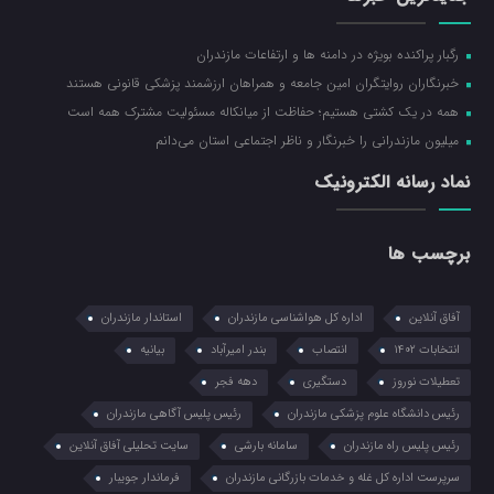
رگبار پراکنده بویژه در دامنه ها و ارتفاعات مازندران
خبرنگاران روایتگران امین جامعه و همراهان ارزشمند پزشکی قانونی هستند
همه در یک کشتی هستیم؛ حفاظت از میانکاله مسئولیت مشترک همه است
میلیون مازندرانی را خبرنگار و ناظر اجتماعی استان می‌دانم
نماد رسانه الکترونیک
برچسب ها
آفاق آنلاین
اداره کل هواشناسی مازندران
استاندار مازندران
انتخابات ۱۴۰۲
انتصاب
بندر امیرآباد
بیانیه
تعطیلات نوروز
دستگیری
دهه فجر
رئیس دانشگاه علوم پزشکی مازندران
رئیس پلیس آگاهی مازندران
رئیس پلیس راه مازندران
سامانه بارشی
سایت تحلیلی آفاق آنلاین
سرپرست اداره کل غله و خدمات بازرگانی مازندران
فرماندار جویبار