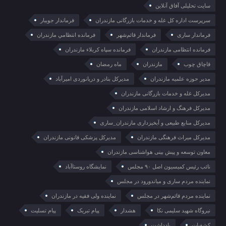
سایت تحلیلی آفاق آنلاین
سرپرست اداره کل غله و خدمات بازرگانی مازندران
فرماندار جویبار
فرماندار ساری
فرماندار قائم‌شهر
فرمانده انتظامي مازندران
فرمانده انتظامی مازندران
فرمانده سپاه کربلاء مازندران
قاچاق چوب
مازندران
ماه رمضان
مدیر حوزه علمیه مازندران
مدیرکل بنادر و دریانوردی امیرآباد
مدیرکل غله و خدمات بازرگانی مازندران
مدیرکل فرهنگ و ارشاد اسلامی مازندران
مدیرکل منابع طبیعی و آبخیزداری مازندران_ساری
مدیرکل میراث فرهنگی مازندران
مدیرکل پزشکی قانونی مازندران
معاون توسعه و پیش بینی هواشناسی مازندران
نائب رئیس کمیسیون اصل ۹۰ مجلس
نمایشگاه روستا‌آباد
نماینده مردم ساری و میاندورود در مجلس
نماینده مردم قائم‌شهر در مجلس
نماینده ولی فقیه در مازندران
نیروگاه شهید سلیمی نکا
هشدار
پیام تبریک
پیام تسلیت
کشفیات
یادداشت