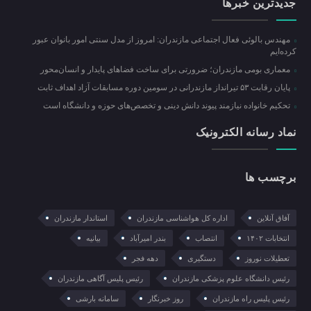
جدیدترین خبرها
مهندس بالوئی فعال اجتماعی مازندران: امروز از مدل سنتی امور بانوان عبور
کرده‌ایم
معماری بومی مازندران؛ ضرورتی برای ساخت فضاهای پایدار و انسان‌محور
پایان رقابت ۵۳ تیرانداز مازندرانی در سومین دوره مسابقات آزاد اهداف ثابت
تحکیم خانواده نیازمند پیوند دانش دینی و تخصص‌های حوزه و دانشگاه است
نماد رسانه الکترونیک
برچسب ها
آفاق آنلاین
اداره کل هواشناسی مازندران
استاندار مازندران
انتخابات ۱۴۰۲
انتصاب
بندر امیرآباد
بیانیه
تعطیلات نوروز
دستگیری
دهه فجر
رئیس دانشگاه علوم پزشکی مازندران
رئیس پلیس آگاهی مازندران
رئیس پلیس راه مازندران
روز خبرنگار
سامانه بارشی