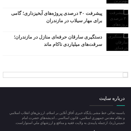
پیشرفت ۳۰ درصدی پروژه‌های آبخیزداری؛ گامی
برای مهار سیلاب در مازندران
دستگیری سارقان حرفه‌ای منازل در مازندران؛
سرقت‌های میلیاردی ناکام ماند
درباره سایت
باسمه تعالی خط مشی پایگاه خبری آفاق آنلاین بر اسلام، ارزش‌هاي انقلاب اسلامي
و نظام مقدس جمهوري اسلامي، قانون اسااسی ـ انديشه‌هاي حضرت امام
خميني(ره)، ازجمله پایبندی به ولايت فقيه و منافع و ارزشهاي ملي استواراست.