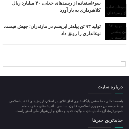
سوءاستفاده از رسیدهای جعلی، ۳۰ میلیارد ریال
کلاهبرداری به بار آورد
تولید ۹۳ تن پیله‌تر ابریشم در مازندران؛ جهش قیمت،
نوغانداری را رونق داد
درباره سایت
باسمه تعالی خط مشی پایگاه خبری آفاق آنلاین بر اسلام، ارزش‌هاي انقلاب اسلامي
و نظام مقدس جمهوري اسلامي، قانون اسااسی ـ انديشه‌هاي حضرت امام
خميني(ره)، ازجمله پایبندی به ولايت فقيه و منافع و ارزشهاي ملي استواراست.
جدیدترین خبرها