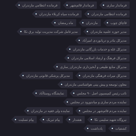
فرماندار ساری
فرماندار قائم‌شهر
فرمانده انتظامي مازندران
فرمانده انتظامی مازندران
فرمانده سپاه کربلاء مازندران
قاچاق چوب
مازندران
ماه رمضان
مدیر حوزه علمیه مازندران
مدیرعامل شرکت مدیریت تولید برق نکا
مدیرکل بنادر و دریانوردی امیرآباد
مدیرکل غله و خدمات بازرگانی مازندران
مدیرکل فرهنگ و ارشاد اسلامی مازندران
مدیرکل منابع طبیعی و آبخیزداری مازندران_ساری
مدیرکل میراث فرهنگی مازندران
مدیرکل پزشکی قانونی مازندران
معاون توسعه و پیش بینی هواشناسی مازندران
نائب رئیس کمیسیون اصل ۹۰ مجلس
نمایشگاه روستا‌آباد
نماینده مردم ساری و میاندورود در مجلس
نماینده مردم قائم‌شهر در مجلس
نماینده ولی فقیه در مازندران
نیروگاه شهید سلیمی نکا
هشدار
پیام تبریک
پیام تسلیت
کشفیات
یادداشت