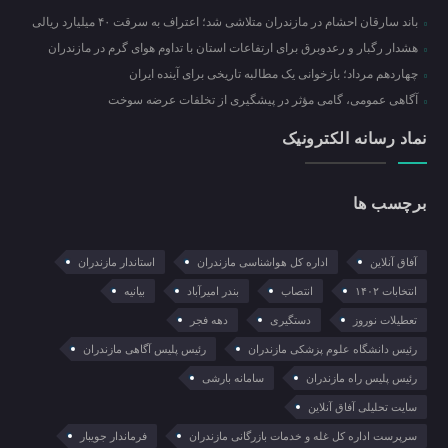
باند سارقان احشام در مازندران متلاشی شد؛ اعتراف به سرقت ۴۰ میلیارد ریالی
هشدار رگبار و رعدوبرق برای ارتفاعات استان با تداوم هوای گرم در مازندران
چهاردهم مرداد؛ بازخوانی یک مطالبه تاریخی برای آینده ایران
آگاهی عمومی، گامی مؤثر در پیشگیری از تخلفات عرضه سوخت
نماد رسانه الکترونیک
برچسب ها
آفاق آنلاین
اداره کل هواشناسی مازندران
استاندار مازندران
انتخابات ۱۴۰۲
انتصاب
بندر امیرآباد
بیانیه
تعطیلات نوروز
دستگیری
دهه فجر
رئیس دانشگاه علوم پزشکی مازندران
رئیس پلیس آگاهی مازندران
رئیس پلیس راه مازندران
سامانه بارشی
سایت تحلیلی آفاق آنلاین
سرپرست اداره کل غله و خدمات بازرگانی مازندران
فرماندار جویبار