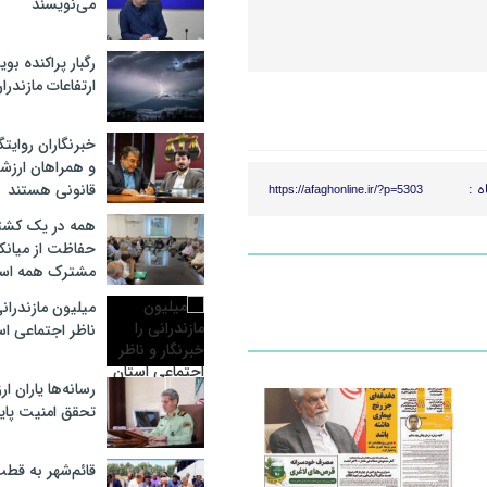
می‌نویسند
رگبار پراکنده بوی
ارتفاعات مازندرا
خبرنگاران روایت
و همراهان ارزش
ه :
قانونی هستند
https://afaghonline.ir/?p=5303
همه در یک کشت
حفاظت از میانک
مشترک همه ا
میلیون مازندرانی
ناظر اجتماعی اس
رسانه‌ها یاران ا
تحقق امنیت پای
قائم‌شهر به قط