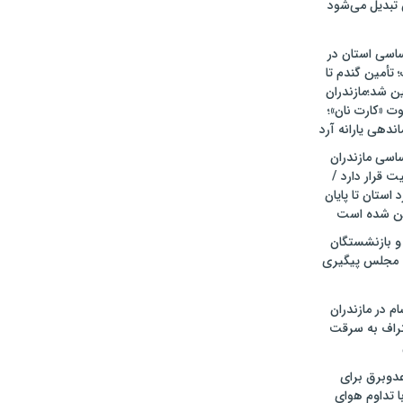
 تبدیل می‌شود
ساسی استان در
أمین گندم تا
۱۴ تضمین شد؛مازندران
وت «کارت نان»؛
دهی یارانه آرد
ساسی مازندران
 قرار دارد /
 استان تا پایان
 و بازنشستگان
 مجلس پیگیری
م در مازندران
تراف به سرقت
عدوبرق برای
با تداوم هوای