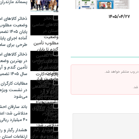
پسماند مازندران
۱۴۰۵/۰۴/۲۷
ذخائر کالاهای ا
وضعیت مطلوب؛ ت
پایان ۰۵
آماده اجرای پایل
طرحی برای سامان
ذخائر کالاهای ا
در بهترین وضعیت
تأمین گندم و آرد
 در وب منتشر خواهد شد.
سال ۱۴۰۵ تضمین شده است
مطالبات کارگران
 شد.
در نشست ویژه
می‌شود
باند سارقان احشا
متلاشی شد؛ اع
۴۰ میلیارد ریالی
هشدار رگبار و ر
ارتفاعات استان 