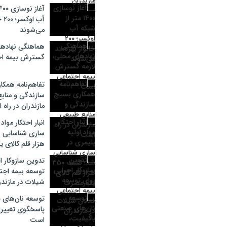
آب 
می‌شوند
هماهنگی نهادها
گسترش بیمه ا
تفاهم‌نامه همک
سازندگی و مناب
مازندران در راه
انبار احتکار مواد
هزار قلم کالای 
تدوین سازوکار ا
توسعه بیمه اجتم
شیلات در مازندر
توسعه نان‌های 
پاسخگوی تغییر 
است