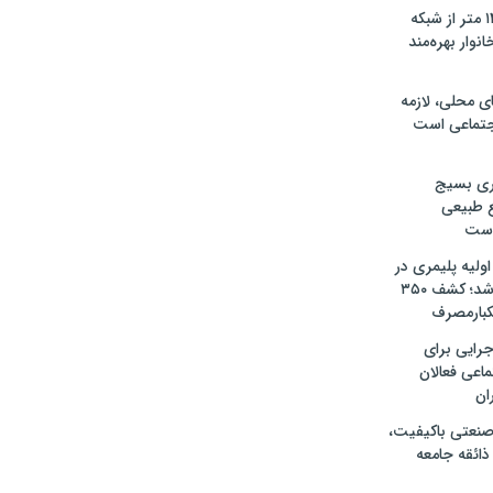
آغاز نوسازی ۱۴۰۰ متر از شبکه
اوکسر؛ ۲۰۰ خانوار بهره‌مند
ی محلی، لازمه
جتماعی است
اری بسیج
ع طبیعی
 است
 اولیه پلیمری در
ساری شناسایی شد؛ کشف ۳۵۰
یکبارمصرف
جرایی برای
اعی فعالان
ان
صنعتی باکیفیت،
ذائقه جامعه