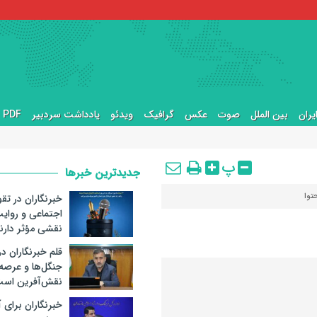
یران
بین الملل
صوت
عکس
گرافیک
ویدئو
یادداشت سردبیر
PDF ها
پ
جدیدترین خبرها
توا
خبرنگاران در تق
اجتماعی و روا
نقشی مؤثر دارن
قلم خبرنگاران د
جنگل‌ها و عرصه
نقش‌آفرین اس
خبرنگاران برای