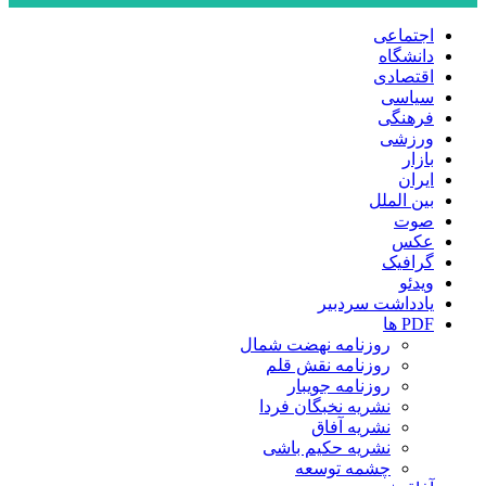
اجتماعی
دانشگاه
اقتصادی
سیاسی
فرهنگی
ورزشی
بازار
ایران
بین الملل
صوت
عکس
گرافیک
ویدئو
یادداشت سردبیر
PDF ها
روزنامه نهضت شمال
روزنامه نقش قلم
روزنامه جویبار
نشریه نخبگان فردا
نشریه آفاق
نشریه حکیم باشی
چشمه توسعه