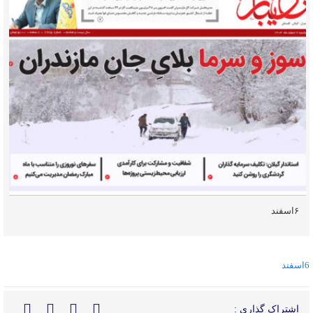
۶اسفند
6اسفند
اشتراک گذاری :