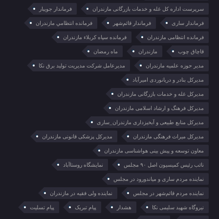
سرپرست اداره کل غله و خدمات بازرگانی مازندران
فرماندار جویبار
فرماندار ساری
فرماندار قائم‌شهر
فرمانده انتظامي مازندران
فرمانده انتظامی مازندران
فرمانده سپاه کربلاء مازندران
قاچاق چوب
مازندران
ماه رمضان
مدیر حوزه علمیه مازندران
مدیرعامل شرکت مدیریت تولید برق نکا
مدیرکل بنادر و دریانوردی امیرآباد
مدیرکل غله و خدمات بازرگانی مازندران
مدیرکل فرهنگ و ارشاد اسلامی مازندران
مدیرکل منابع طبیعی و آبخیزداری مازندران_ساری
مدیرکل میراث فرهنگی مازندران
مدیرکل پزشکی قانونی مازندران
معاون توسعه و پیش بینی هواشناسی مازندران
نائب رئیس کمیسیون اصل ۹۰ مجلس
نمایشگاه روستا‌آباد
نماینده مردم ساری و میاندورود در مجلس
نماینده مردم قائم‌شهر در مجلس
نماینده ولی فقیه در مازندران
نیروگاه شهید سلیمی نکا
هشدار
پیام تبریک
پیام تسلیت