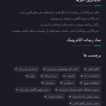
قلم خبرنگاران در صیانت از جنگل‌ها و عرصه‌های ملی نقش‌آفرین است
خبرنگاران برای آگاهی و حقیقت می‌نویسند
رگبار پراکنده بویژه در دامنه ها و ارتفاعات مازندران
خبرنگاران روایتگران امین جامعه و همراهان ارزشمند پزشکی قانونی هستند
نماد رسانه الکترونیک
برچسب ها
آفاق آنلاین
اداره کل هواشناسی مازندران
استاندار مازندران
انتخابات ۱۴۰۲
انتصاب
بندر امیرآباد
بیانیه
تعطیلات نوروز
دستگیری
دهه فجر
رئیس دانشگاه علوم پزشکی مازندران
رئیس پلیس آگاهی مازندران
رئیس پلیس راه مازندران
سامانه بارشی
سایت تحلیلی آفاق آنلاین