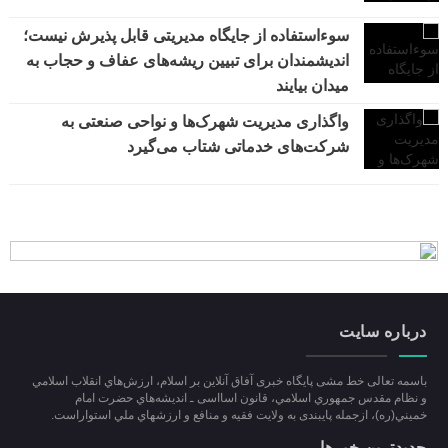
سوءاستفاده از جایگاه مدیریتی قابل پذیرش نیست؛
اندیشمندان برای تبیین ریشه‌های عفاف و حجاب به
میدان بیایند
واگذاری مدیریت شهرک‌ها و نواحی صنعتی به
شرکت‌های خدماتی شتاب می‌گیرد
درباره سایت
باسمه تعالی خط مشی پایگاه خبری آفاق آنلاین بر اسلام، ارزش‌هاي انقلاب اسلامي
و نظام مقدس جمهوري اسلامي، قانون اسااسی ـ انديشه‌هاي حضرت امام
خميني(ره)، ازجمله پایبندی به ولايت فقيه و منافع و ارزشهاي ملي استواراست.
جدیدترین خبرها