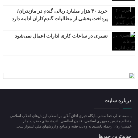
خرید ۴۰ هزار میلیارد ریالی گندم در مازندران/
پرداخت بخشی از مطالبات گندم‌کاران ادامه دارد
تغییری در ساعات کاری ادارات اعمال نمی‌شود
درباره سایت
باسمه تعالی خط مشی پایگاه خبری آفاق آنلاین بر اسلام، ارزش‌هاي انقلاب اسلامي
و نظام مقدس جمهوري اسلامي، قانون اسااسی ـ انديشه‌هاي حضرت امام
خميني(ره)، ازجمله پایبندی به ولايت فقيه و منافع و ارزشهاي ملي استواراست.
جدیدترین خبرها