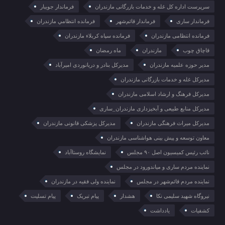
سرپرست اداره کل غله و خدمات بازرگانی مازندران
فرماندار جویبار
فرماندار ساری
فرماندار قائم‌شهر
فرمانده انتظامي مازندران
فرمانده انتظامی مازندران
فرمانده سپاه کربلاء مازندران
قاچاق چوب
مازندران
ماه رمضان
مدیر حوزه علمیه مازندران
مدیرکل بنادر و دریانوردی امیرآباد
مدیرکل غله و خدمات بازرگانی مازندران
مدیرکل فرهنگ و ارشاد اسلامی مازندران
مدیرکل منابع طبیعی و آبخیزداری مازندران_ساری
مدیرکل میراث فرهنگی مازندران
مدیرکل پزشکی قانونی مازندران
معاون توسعه و پیش بینی هواشناسی مازندران
نائب رئیس کمیسیون اصل ۹۰ مجلس
نمایشگاه روستا‌آباد
نماینده مردم ساری و میاندورود در مجلس
نماینده مردم قائم‌شهر در مجلس
نماینده ولی فقیه در مازندران
نیروگاه شهید سلیمی نکا
هشدار
پیام تبریک
پیام تسلیت
کشفیات
یادداشت