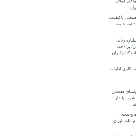
ماعی فعالان
ران
صنعتی باکیفیت،
ذائقه جامعه
ار میلیارد ریالی
ان/ پرداخت
ت گندم‌کاران
ت کاری ادارات
وستای هفت‌تن
 شرب پایدار
د
اه وحدت،
م ملت ایران