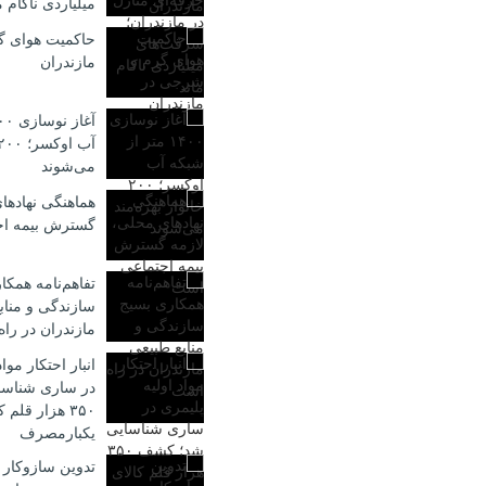
میلیاردی ناکام م
حاکمیت هوای گ
مازندران
می‌شوند
هماهنگی نهادها
گسترش بیمه ا
تفاهم‌نامه همکا
سازندگی و مناب
مازندران در را
انبار احتکار موا
در ساری شناس
۳۵۰ هزار قلم 
یکبارمصرف
تدوین سازوکار 