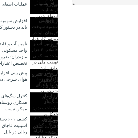
عملیات اطفای ح
افزایش سهمیه 
باید در دستور کا
واحد مسکونی ن
مازندران؛ ضرو
تخصیص اعتبارا
پیش بینی افزایش
هوای شرجی در 
کنترل سگ‌های 
همکاری روستاه
ممکن نیست
کشف ۶۰۱
ریالی در بابل