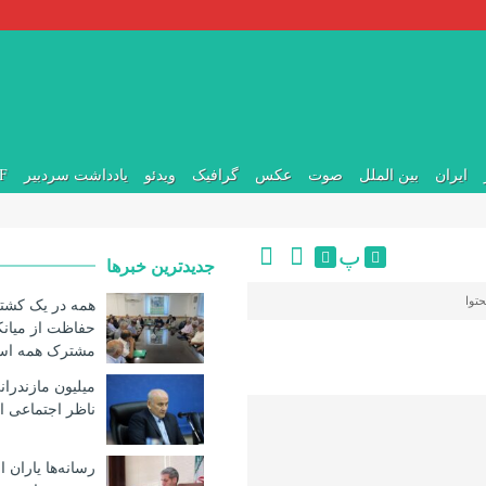
ایران
بین الملل
صوت
عکس
گرافیک
ویدئو
یادداشت سردبیر
DF
پ
جدیدترین خبرها
توا
همه در یک کشت
حفاظت از میانک
مشترک همه ا
میلیون مازندران
ناظر اجتماعی ا
رسانه‌ها یاران 