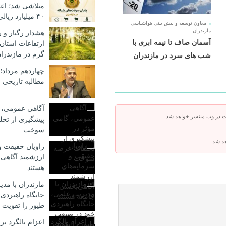
متلاشی شد؛ اع
۴۰ میلیارد ریالی
معاون توسعه و پیش بینی هواشناسی
مازندران
هشدار رگبار و 
آسمان صاف تا نیمه ابری با
ارتفاعات استان 
گرم در مازندرا
شب های سرد در مازندران
چهاردهم مرداد؛
مطالبه تاریخی ب
آگاهی عمومی، 
ت در وب منتشر خواهد شد.
پیشگیری از تخ
سوخت
هد شد.
راویان حقیقت و
ارزشمند آگاهی
هستند
مازندران با مد
جایگاه راهبردی
طیور را تقویت 
اعزام بالگرد برا