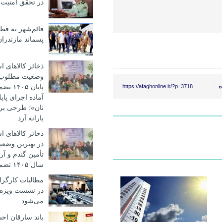
در تحقق امنیت پ
قائم‌شهر به ق
پسماند مازندرا
ذخائر کالاهای 
وضعیت مطلوب؛ ت
 :
پایان 
https://afaghonline.ir/?p=3718
آماده اجرای پا
نان»؛ طرحی بر
یارانه آرد
ذخائر کالاهای 
در بهترین وضعیت
تأمین گندم و آرد
سال ۱۴۰۵ تضمین شده است
مطالبات کارگرا
در نشست ویژه
می‌شود
باند سارقان احش