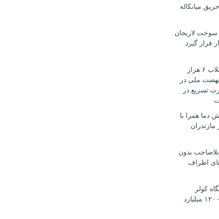
ریق میانکاله
سوخت لاریجان
ر قرار گیرد
تأمین آب و فاضلاب ۶ هزار
هضت ملی در
رت تسریع در
ت
 دما همرا با
مازندران
بلاصاحب بدون
ای اطراف
 دستگاه کولر
اسپلیت قاچاق ۱۲۰۰ میلیارد