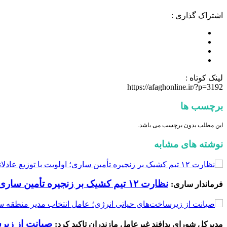
اشتراک گذاری :
لینک کوتاه :
https://afaghonline.ir/?p=3192
برچسب ها
این مطلب بدون برچسب می باشد.
نوشته های مشابه
نظارت ۱۲ تیم کشیک بر زنجیره تأمین ساری؛ اولویت با توزیع عادلانه اقلام حیاتی است
فرماندار ساری:
صیانت از زیرس
مدیرکل شورای پدافند غیرعامل مازندران تاکید کرد: