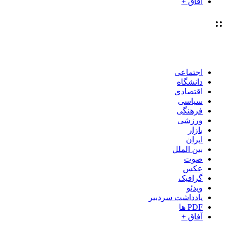
آفاق +
::
اجتماعی
دانشگاه
اقتصادی
سیاسی
فرهنگی
ورزشی
بازار
ایران
بین الملل
صوت
عکس
گرافیک
ویدئو
یادداشت سردبیر
PDF ها
آفاق +