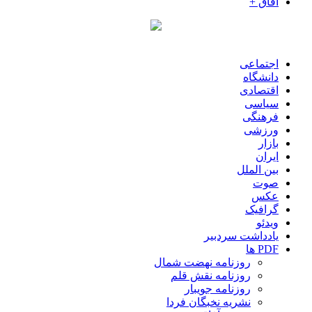
آفاق +
اجتماعی
دانشگاه
اقتصادی
سیاسی
فرهنگی
ورزشی
بازار
ایران
بین الملل
صوت
عکس
گرافیک
ویدئو
یادداشت سردبیر
PDF ها
روزنامه نهضت شمال
روزنامه نقش قلم
روزنامه جویبار
نشریه نخبگان فردا