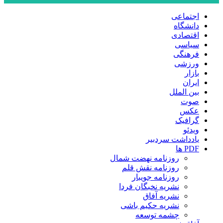
اجتماعی
دانشگاه
اقتصادی
سیاسی
فرهنگی
ورزشی
بازار
ایران
بین الملل
صوت
عکس
گرافیک
ویدئو
یادداشت سردبیر
PDF ها
روزنامه نهضت شمال
روزنامه نقش قلم
روزنامه جویبار
نشریه نخبگان فردا
نشریه آفاق
نشریه حکیم باشی
چشمه توسعه