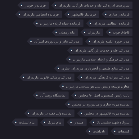
سرپرست اداره کل غله و خدمات بازرگانی مازندران
فرماندار جویبار
فرماندار ساری
فرماندار قائم‌شهر
فرمانده انتظامي مازندران
فرمانده انتظامی مازندران
فرمانده سپاه کربلاء مازندران
قاچاق چوب
مازندران
ماه رمضان
مدیر حوزه علمیه مازندران
مدیرکل بنادر و دریانوردی امیرآباد
مدیرکل غله و خدمات بازرگانی مازندران
مدیرکل فرهنگ و ارشاد اسلامی مازندران
مدیرکل منابع طبیعی و آبخیزداری مازندران_ساری
مدیرکل میراث فرهنگی مازندران
مدیرکل پزشکی قانونی مازندران
معاون توسعه و پیش بینی هواشناسی مازندران
نائب رئیس کمیسیون اصل ۹۰ مجلس
نمایشگاه روستا‌آباد
نماینده مردم ساری و میاندورود در مجلس
نماینده مردم قائم‌شهر در مجلس
نماینده ولی فقیه در مازندران
نیروگاه شهید سلیمی نکا
هشدار
پیام تبریک
پیام تسلیت
کشفیات
یادداشت