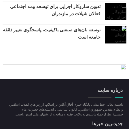
تدوین سازوکار اجرایی برای توسعه بیمه اجتماعی
فعالان شیلات در مازندران
توسعه نان‌های صنعتی باکیفیت، پاسخگوی تغییر ذائقه
جامعه است
درباره سایت
باسمه تعالی خط مشی پایگاه خبری آفاق آنلاین بر اسلام، ارزش‌هاي انقلاب اسلامي
و نظام مقدس جمهوري اسلامي، قانون اسااسی ـ انديشه‌هاي حضرت امام
خميني(ره)، ازجمله پایبندی به ولايت فقيه و منافع و ارزشهاي ملي استواراست.
جدیدترین خبرها