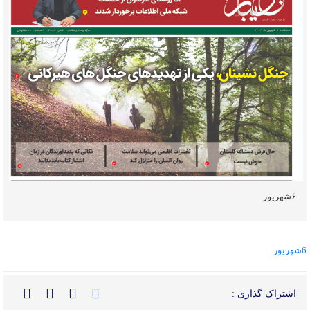
۶شهریور
6شهریور
اشتراک گذاری :