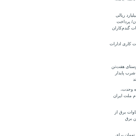
ار میلیارد ریالی
ان/ پرداخت
ت گندم‌کاران
ت کاری ادارات
وستای هفت‌تن
 شرب پایدار
د
اه وحدت،
م ملت ایران
ت ۴۵۰ مگاوات برق از
ن برق
د تومان برای