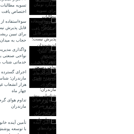
تسویه مطالبات 
اختصاص یافت
سوءاستفاده از 
قابل پذیرش نیس
برای تبیین ریش
حجاب به میدان ب
واگذاری مدیریت
نواحی صنعتی ب
خدماتی شتاب م
اجرای گسترده 
هزار انشعاب غی
چهار ماه
تداوم هوای گر
مازندران
تأمین آینده خان
با توسعه پوشش