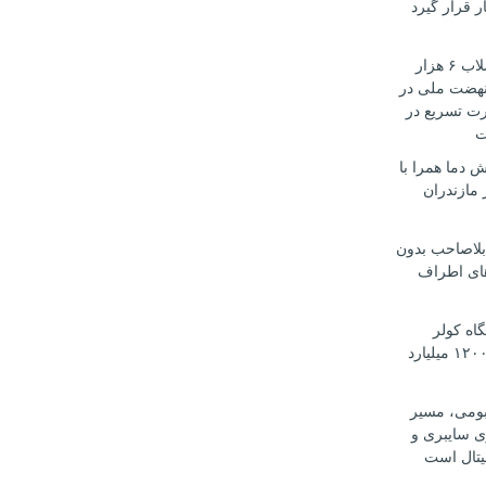
ر قرار گیرد
تأمین آب و فاضلاب ۶ هزار
هضت ملی در
رت تسریع در
ت
 دما همرا با
مازندران
بلاصاحب بدون
ای اطراف
 دستگاه کولر
اسپلیت قاچاق ۱۲۰۰ میلیارد
بومی، مسیر
ی سایبری و
یتال است