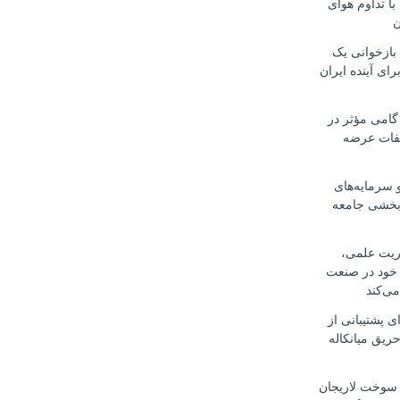
با تداوم هوای
ن
 بازخوانی یک
رای آینده ایران
گامی مؤثر در
لفات عرضه
 سرمایه‌های
‌بخشی جامعه
یریت علمی،
 خود در صنعت
می‌کند
ی پشتیبانی از
ریق میانکاله
سوخت لاریجان