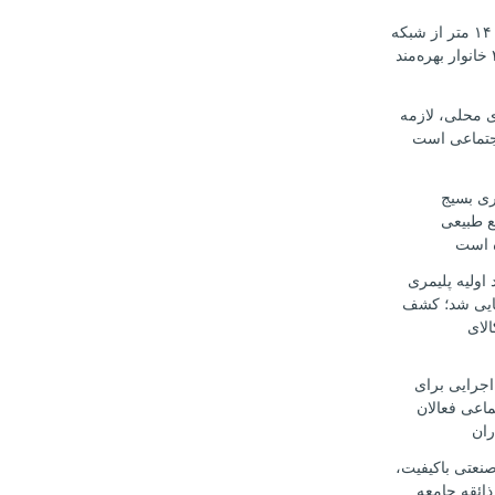
آغاز نوسازی ۱۴۰۰ متر از شبکه
آب اوکسر؛ ۲۰۰ خانوار بهره‌مند
ی محلی، لازمه
جتماعی است
ری بسیج
ع طبیعی
ه است
د اولیه پلیمری
ایی شد؛ کشف
کالای
اجرایی برای
ماعی فعالان
ران
صنعتی باکیفیت،
ذائقه جامعه