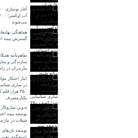
می‌شوند
هماهنگی نهادها
گسترش بیمه ا
تفاهم‌نامه همکا
سازندگی و مناب
مازندران در را
انبار احتکار موا
در ساری شناس
۳۵۰ هزار قلم 
یکبارمصرف
تدوین سازوکار 
توسعه بیمه اجت
شیلات در مازند
توسعه نان‌های 
پاسخگوی تغییر 