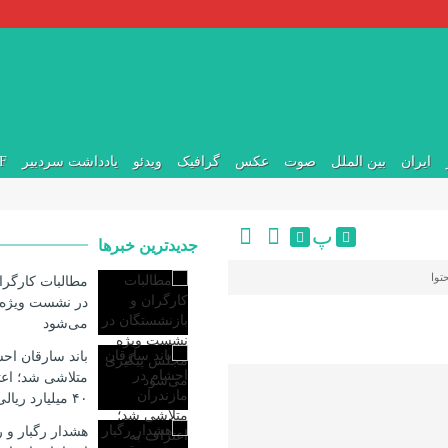
ایران
بین الملل
صوت
عکس
گرافیک
ویدئو
یادداشت سردبیر
DF
پ
جدیدترین خبرها
توا
مطالبات کارگرا
در نشست ویژه
می‌شود
باند سارقان احش
متلاشی شد؛ اع
۴۰ میلیارد ریالی
هشدار رگبار و 