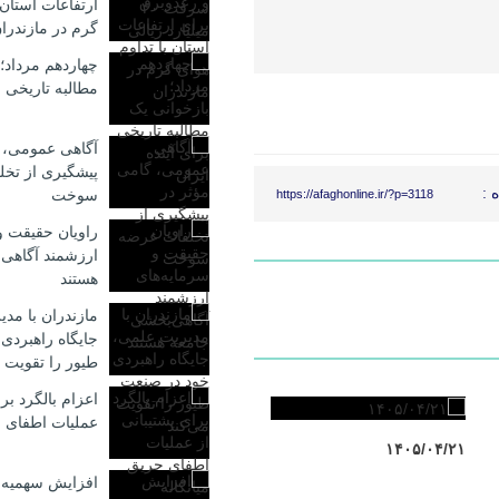
ارتفاعات استان 
گرم در مازندرا
چهاردهم مرداد؛
مطالبه تاریخی ب
آگاهی عمومی، 
پیشگیری از تخ
 :
سوخت
https://afaghonline.ir/?p=3118
راویان حقیقت و
ارزشمند آگاهی
هستند
مازندران با مد
جایگاه راهبردی
طیور را تقویت 
اعزام بالگرد برا
عملیات اطفای ح
۱۴۰۵/۰۴/۲۱
افزایش سهمیه 