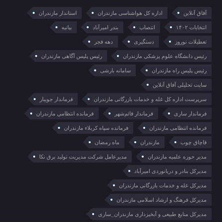
آفاق آنلاین
اداره کل هواشناسی مازندران
استاندار مازندران
انتخابات ۱۴۰۲
انتصاب
بندر امیرآباد
بیانیه
تعطیلات نوروز
دستگیری
دهه فجر
رئیس دانشگاه علوم پزشکی مازندران
رئیس پلیس آگاهی مازندران
رئیس پلیس راه مازندران
سامانه بارشی
سایت تحلیلی آفاق آنلاین
سرپرست اداره کل غله و خدمات بازرگانی مازندران
فرماندار جویبار
فرماندار ساری
فرماندار قائم‌شهر
فرمانده انتظامي مازندران
فرمانده انتظامی مازندران
فرمانده سپاه کربلاء مازندران
قاچاق چوب
مازندران
ماه رمضان
مدیر حوزه علمیه مازندران
مدیرعامل شرکت مدیریت تولید برق نکا
مدیرکل بنادر و دریانوردی امیرآباد
مدیرکل غله و خدمات بازرگانی مازندران
مدیرکل فرهنگ و ارشاد اسلامی مازندران
مدیرکل منابع طبیعی و آبخیزداری مازندران_ساری