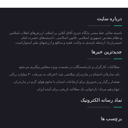
درباره سایت
باسمه تعالی خط مشی پایگاه خبری آفاق آنلاین بر اسلام، ارزش‌هاي انقلاب اسلامي
و نظام مقدس جمهوري اسلامي، قانون اسااسی ـ انديشه‌هاي حضرت امام
خميني(ره)، ازجمله پایبندی به ولايت فقيه و منافع و ارزشهاي ملي استواراست.
جدیدترین خبرها
مطالبات کارگران و بازنشستگان در نشست ویژه مجلس پیگیری می‌شود
باند سارقان احشام در مازندران متلاشی شد؛ اعتراف به سرقت ۴۰ میلیارد ریالی
هشدار رگبار و رعدوبرق برای ارتفاعات استان با تداوم هوای گرم در مازندران
چهاردهم مرداد؛ بازخوانی یک مطالبه تاریخی برای آینده ایران
نماد رسانه الکترونیک
برچسب ها