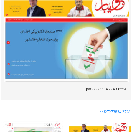
۲۷۲۸.pdf27273834 2749
7
2738
3
4
2728.pdf2