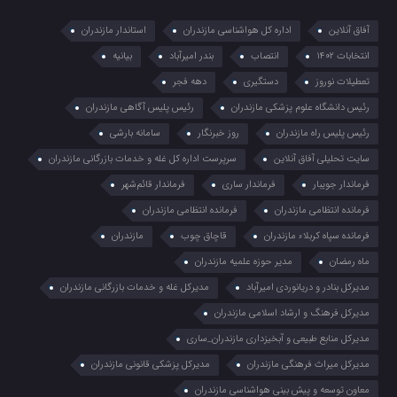
آفاق آنلاین
اداره کل هواشناسی مازندران
استاندار مازندران
انتخابات ۱۴۰۲
انتصاب
بندر امیرآباد
بیانیه
تعطیلات نوروز
دستگیری
دهه فجر
رئیس دانشگاه علوم پزشکی مازندران
رئیس پلیس آگاهی مازندران
رئیس پلیس راه مازندران
روز خبرنگار
سامانه بارشی
سایت تحلیلی آفاق آنلاین
سرپرست اداره کل غله و خدمات بازرگانی مازندران
فرماندار جویبار
فرماندار ساری
فرماندار قائم‌شهر
فرمانده انتظامي مازندران
فرمانده انتظامی مازندران
فرمانده سپاه کربلاء مازندران
قاچاق چوب
مازندران
ماه رمضان
مدیر حوزه علمیه مازندران
مدیرکل بنادر و دریانوردی امیرآباد
مدیرکل غله و خدمات بازرگانی مازندران
مدیرکل فرهنگ و ارشاد اسلامی مازندران
مدیرکل منابع طبیعی و آبخیزداری مازندران_ساری
مدیرکل میراث فرهنگی مازندران
مدیرکل پزشکی قانونی مازندران
معاون توسعه و پیش بینی هواشناسی مازندران