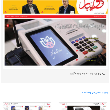
۲۷۲۸.pdf27273834 2745
7
2738
3
4
2728.pdf2