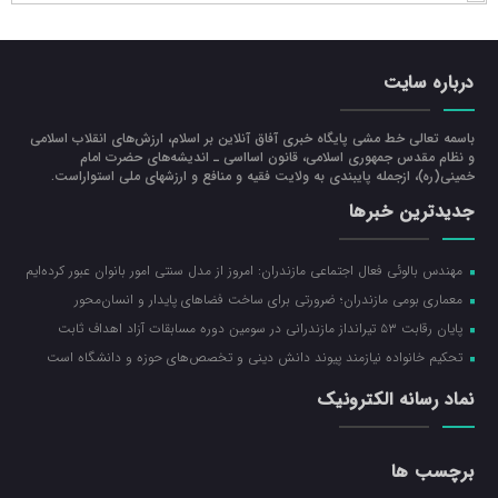
درباره سایت
باسمه تعالی خط مشی پایگاه خبری آفاق آنلاین بر اسلام، ارزش‌هاي انقلاب اسلامي
و نظام مقدس جمهوري اسلامي، قانون اسااسی ـ انديشه‌هاي حضرت امام
خميني(ره)، ازجمله پایبندی به ولايت فقيه و منافع و ارزشهاي ملي استواراست.
جدیدترین خبرها
مهندس بالوئی فعال اجتماعی مازندران: امروز از مدل سنتی امور بانوان عبور کرده‌ایم
معماری بومی مازندران؛ ضرورتی برای ساخت فضاهای پایدار و انسان‌محور
پایان رقابت ۵۳ تیرانداز مازندرانی در سومین دوره مسابقات آزاد اهداف ثابت
تحکیم خانواده نیازمند پیوند دانش دینی و تخصص‌های حوزه و دانشگاه است
نماد رسانه الکترونیک
برچسب ها