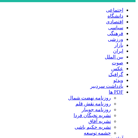
اجتماعی
دانشگاه
اقتصادی
سیاسی
فرهنگی
ورزشی
بازار
ایران
بین الملل
صوت
عکس
گرافیک
ویدئو
یادداشت سردبیر
PDF ها
روزنامه نهضت شمال
روزنامه نقش قلم
روزنامه جویبار
نشریه نخبگان فردا
نشریه آفاق
نشریه حکیم باشی
چشمه توسعه