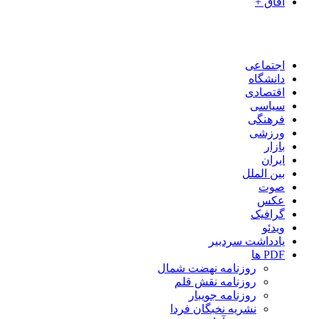
آفاق +
اجتماعی
دانشگاه
اقتصادی
سیاسی
فرهنگی
ورزشی
بازار
ایران
بین الملل
صوت
عکس
گرافیک
ویدئو
یادداشت سردبیر
PDF ها
روزنامه نهضت شمال
روزنامه نقش قلم
روزنامه جویبار
نشریه نخبگان فردا