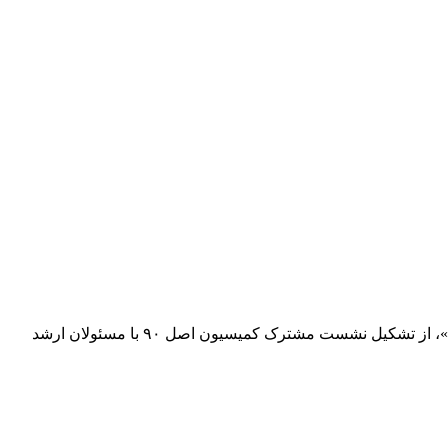
نماینده مردم قائم‌شهر، سوادکوه، سوادکوه شمالی، جویبار و سیمرغ در مجلس با تأکید بر اینکه «قانون تنها با اجرای کامل اثربخش خواهد بود»، از تشکیل نشست مشترک کمیسیون اصل ۹۰ با مسئولان ارشد