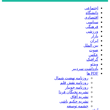
اجتماعی
دانشگاه
اقتصادی
سیاسی
فرهنگی
ورزشی
بازار
ایران
بین الملل
صوت
عکس
گرافیک
ویدئو
یادداشت سردبیر
PDF ها
روزنامه نهضت شمال
روزنامه نقش قلم
روزنامه جویبار
نشریه نخبگان فردا
نشریه آفاق
نشریه حکیم باشی
چشمه توسعه