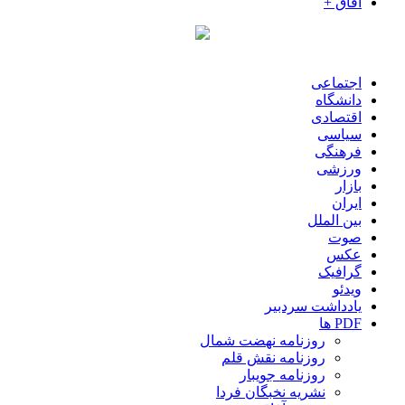
آفاق +
اجتماعی
دانشگاه
اقتصادی
سیاسی
فرهنگی
ورزشی
بازار
ایران
بین الملل
صوت
عکس
گرافیک
ویدئو
یادداشت سردبیر
PDF ها
روزنامه نهضت شمال
روزنامه نقش قلم
روزنامه جویبار
نشریه نخبگان فردا