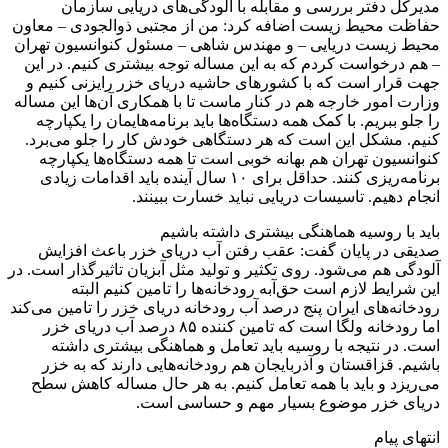
مدیرکل دفتر بررسی و مقابله با آلودگی‌های دریایی سازمان
حفاظت محیط زیست اضافه کرد: من از مجتبی ذوالجودی – معاون
محیط زیست دریایی – و مهندس شاهی – مسئول کنوانسیون تهران
– هم درخواست کردم که به این مساله توجه بیشتری کنیم. در این
جهت قرار است که با کشورهای حاشیه دریای خزر رایزنی کنیم و
وزارت امور خارجه هم در کنار ماست تا با همکاری آن‌ها این مساله
را جلو ببریم. با کمک همه دستگاه‌ها باید برنامه‌هایمان را یکپارچه
کنیم. مشکل این است که هر دستگاهی خودش کار را جلو می‌برد.
کنوانسیون تهران هم بهانه خوبی است تا همه دستگاه‌ها یکپارچه
برنامه‌ریزی کنند. حداقل برای ۱۰ سال آینده باید اقدامات زیادی
انجام دهیم. تاسیسات دریایی نباید خسارت ببینند.
باید با روسیه هماهنگی بیشتری داشته باشیم
صدیقی در پایان گفت: عقب رفتن آب دریای خزر باعث افزایش
آلودگی هم می‌شود. روی تکثیر و تولید مثل آبزیان تاثیرگذار است. در
این شرایط لازم است حق‌آبه رودخانه‌ها را تامین کنیم البته
رودخانه‌های ایران پنج درصد آب رودخانه دریای خزر را تامین می‌کند
اما رودخانه ولگا است که تامین کننده ۸۵ درصد آب دریای خزر
است. در نتیجه با روسیه باید تعامل و هماهنگی بیشتری داشته
باشیم. قزاقستان و آذربایجان هم رودخانه‌هایی دارند که به خزر
می‌ریزد و باید با همه تعامل کنیم. به هر حال مساله کاهش سطح
دریای خزر موضوع بسیار مهم و حساسی است.
انتهای پیام