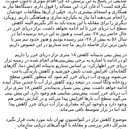
صدیقی در پاسخ به این‌ پرسش که چرا اقدام موثری تاکنون صورت
نگرفته است؟ اذعان کرد: این مساله را قبول دارم. دستگاه‌ها نیاز به
همکاری و انسجام بیشتری دارند. خیلی از آن‌ها مطالعات خودشان
را انجام می‌دهند اما نیاز به یکپارچه سازی و هماهنگی داریم. رویکرد
دیگری را برای مقابله با این پدیده باید به کار بگیریم البته کاهش
سطح آب دریای خزر تا ابد ادامه نخواهد داشت. تراز دریای خزر در
حال حاضر زیر ۲۸- متر است و هنوز به این درجه نرسیده اما در
سال ۵۶ به بیش از ۲۸- متر رسیده بودیم و هنوز حدود نیم متر با
پایین ترین تراز فاصله داریم. ما چند سناریو در این خصوص داریم.
در پیش بینی بدبینانه کاهش ۱۸ متری تراز دریای خزر را داریم
او در ادامه با اشاره به برخی پیش‌بینی‌های انجام شده در زمینه تراز
دریای خزر اظهارکرد: بر اساس سناریو بدبینانه افزایش دما، گازهای
گلخانه‌ای، افزایش شدت تابش خورشید و کاهش بارندگی باعث
می‌شوند ورودی آب دریای خزر کم شود که منظور کاهش سطح
رودخانه ولگا است. در نتیجه روند کاهش تراز آب تا چندین سال آینده
ادامه خواهد داشت. پیش بینی بسیار بدبینانه‌تر کاهش ۱۸ متری تراز
آب دریای خزر است. پیش‌بینی بینابینی هم وجود دارد. این پیش بینی
می‌گوید سطح آب بارها افزایش پیدا می‌کند و در کنارش تبخیر هم
وجود دارد و باوجود این‌که مقداری تراز آب دریای خزر کاهش پیدا
کند اما در تراز متوسط باقی می‌ماند.
موضوع کاهش تراز در کنوانسیون تهران باید مورد بحث قرار بگیرد
مدیرکل دفتر بررسی و مقابله با آلودگی‌های دریایی سازمان