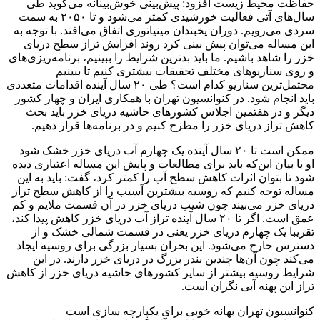
حفاظت محیط زیست افزود: پیش‌بینی خوش‌بینانه می‌گوید طی
سال‌های آتی فعالیت خورشیدی کمتر می‌شود و تا ۲۰۵۰ به سمت
سردی می‌رویم. دوران یخبندان مینیاتوری اتفاق می‌افتد. با توجه به
این مساله می‌توان پیش بینی کرد روند افزایش تراز سطح دریای
خزر را شاهد باشیم. ما باید بدترین شرایط را ببینیم، برنامه‌ریزی‌های
و روی سناریوهای مختلف تحقیقات بیشتری کنیم تا ببینیم
محتمل‌ترین سناریو کدام است؟ طی ۲۰ سال آینده اقدامات متعددی
باید انجام شود. در کنوانسیون تهران با همکاری ایران و چهار کشور
دیگر و در هفتمین اجلاس کشورهای حاشیه دریای خزر باید بحث
کاهش تراز دریای خزر را مطرح کنیم و در برنامه‌ها قرار دهیم.
ممکن است تا ۲۰ سال آینده یک چهارم آب دریای خزر خشک شود
او با بیان این‌که باید برای مطالعات و پایش این مساله اعتباری دیده
شود تا بتوان اثرات کاهش سطح آب را کمتر کرد، گفت: باید به این
مساله توجه کنیم که روسیه بیشترین آسیب را از کاهش سطح تراز
دریای خزر می‌بیند چون شیب دریای خزر در آن قسمت ملایم و کم
عمق است. اگر تا ۲۰ سال آینده تراز آب دریای خزر کاهش پیدا کند،
تقریبا یک چهارم دریای خزر یعنی در قسمت شمالی خشک و از
دسترس خارج می‌شود. این بحران بسیار بزرگی برای روسیه ایجاد
می‌کند چون آن‌ها چندین بندر بزرگ در دریای خزر دارند. در این
شرایط روسیه بیشتر از سایر کشورهای حاشیه دریای خزر از کاهش
تراز این پهنه آبی نگران است.
کنوانسیون تهران بهانه خوبی برای یکپارچه سازی است