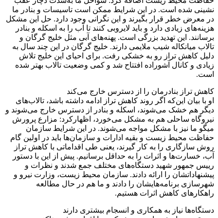
حفاظت محیط زیست اضافه کرد: سواحل ما به‌شدت دچار عقب
نشینی شده است. در این شرایط ممکن است تاسیسات و بنادر ما
در معرض خطر قرار بگیرند و این نگرانی وجود دارد. حل این مشکل
هزینه‌های زیادی دارد و باید لایروبی کنند تا آب را به اسکله و بنادر
برسانند. این تهدید بزرگی است. پهنه‌های آبی مثل خلیج گرگان و
تالاب میانکاله شیب ملایمی دارند. خلیج گرگان در این چند سال به
دلیل کاهش تراز رو به خشکی رفت. برای احیای این خلیج تلاش
زیادی و کانال آشوراده افتتاح شد و کمی وضعیت تالاب بهتر شده
است.
کاهش تراز بنادرمان را از دسترس خارج می‌کند
او با بیان این‌که اگر روند کاهش تراز ادامه داشته باشد، تالاب‌های
دیگر هم خشک می‌شوند، اسکله و بنادر از دسترس خارج می‌شوند و
نیروگاه ساحلی هم به مشکل می‌خورد، اظهارکرد: مزارع پرورش
میگو ما نیز با مشکل مواجه می‌شوند. در این شرایط سازمان
حفاظت محیط زیست و بقیه ادارات و سازمان‌ها باید در اولین گام
روش سازگاری را به کار گیرند، یعنی طی اقداماتی با کاهش تراز
آب، خسارت‌ها و اثرات را به حداقل برسانیم. پیش از این با دستور
رییس جمهور شهید دستگاه‌های مختلف جمع شدند و نظرات و
پیشنهاداتشان را ارائه دادند. سازمان محیط زیست، وزارت نیرو و
شهرسازی برنامه‌هایشان را دادند و ما هم در حال مطالعه
راهکارهای کاهش اثرات هستیم.
دستگاه‌ها نیاز به همکاری و انسجام بیشتری دارند