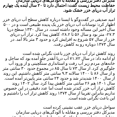
مدیرکل دفتر بررسی و مقابله با آلودگی‌های دریایی سازمان
حفاظت محیط زیست گفت: احتمال دارد تا ۲۰ سال آینده یک چهارم
تراز آب دریای خزر خشک شود.
امید صدیقی در گفت‌وگو با ایسنا درباره کاهش سطح آب دریای خزر
اظهار کرد: نوسانات آب دریای خزر یک پدیده طبیعی است و در ۵۰۰
سال اخیر این مساله وجود داشته است. در سال ۱۳۳۰ سطح دریا
۲۷.۳- متر بود و سال ۵۶ تا ۲۸.۲- کاهش پیدا کرد. تراز آب دریای
خزر از سال ۵۷ شروع به افزایش کرد و حدود ۳ متر بالا آمد. در
سال ۱۳۷۳ دوباره رو به کاهش رفت.
روند کاهش تراز آب دریای خزر باعث نگرانی شده است
او ادامه داد: در سال ۷۱،۷۲ آب دریا آنقدر جلو آمده بود که ساحل و
خانه‌های مردم زیر آب رفت و استانداری سنگچینی و از ورود آب
جلوگیری کرد. از سال ۷۳ تا سال ۸۵ در مجموع حدود ۳۰ سانتی متر
و از سال ۸۶ تا ۱۴۰۰ سالانه ۹.۳ سانتی متر کاهش داشتیم. این روند
از سال ۱۴۰۰ شدیدتر شد و حدود ۲۴ سانتی متر پایین‌تر آمده است.
سال ۱۴۰۱ هم ۲۶ سانتی متر کاهش پیدا کرد. سال ۱۴۰۲ روند
کاهش تراز آب خزر کندتر شده است اما عدد دقیقی در این خصوص
نداریم بنابراین تقریبا از سال ۱۳۷۴ روند کاهش تراز آب را داشتیم و
این باعث نگرانی شده است.
سواحل دریای خزر عقب نشینی کرده است
مدیرکل دفتر بررسی و مقابله با آلودگی‌های دریایی سازمان