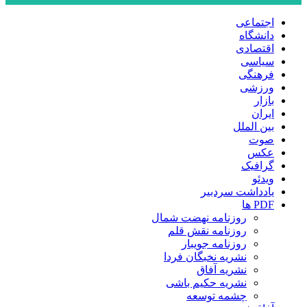
اجتماعی
دانشگاه
اقتصادی
سیاسی
فرهنگی
ورزشی
بازار
ایران
بین الملل
صوت
عکس
گرافیک
ویدئو
یادداشت سردبیر
PDF ها
روزنامه نهضت شمال
روزنامه نقش قلم
روزنامه جویبار
نشریه نخبگان فردا
نشریه آفاق
نشریه حکیم باشی
چشمه توسعه