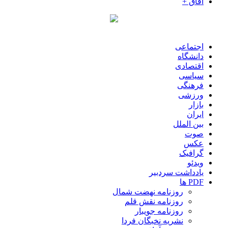
آفاق +
اجتماعی
دانشگاه
اقتصادی
سیاسی
فرهنگی
ورزشی
بازار
ایران
بین الملل
صوت
عکس
گرافیک
ویدئو
یادداشت سردبیر
PDF ها
روزنامه نهضت شمال
روزنامه نقش قلم
روزنامه جویبار
نشریه نخبگان فردا