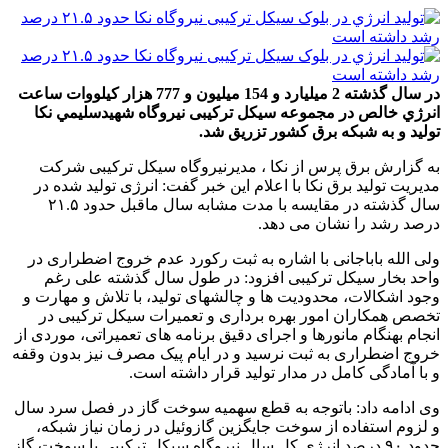
در سال گذشته 2 میلیارد و 154 میلیون و 777 هزار كيلووات ساعت
انرژي خالص در مجموعه سیکل ترکیبی نيروگاه شهيدسليمي نكا
توليد و به شبکه برق کشور تزریق شد.
به گزارش برق پرس از نکا ، مدیرنیروگاه سیکل ترکیبی شرکت
مدیریت تولید برق نکا با اعلام این خبر گفت: انرژی تولید شده در
سال گذشته در مقايسه با مدت مشابه سال ماقبل حدود ۲۱.۵
درصد رشد را نشان می دهد.
ولی الله باباجانی با اشاره به ثبت رکورد عدم خروج اضطراری در
واحد بخار سیکل ترکیبی افزود: در طول سال گذشته علی رغم
وجود اشکالات، محدودیت ها و چالشهای تولید، با تلاش و مهارت و
تخصص همکاران امور بهره برداری و تعمیرات سیکل ترکیبی در
انجام بهنگام مانورها و اجرای دقیق برنامه های تعمیراتی، موردی از
خروج اضطراری به ثبت نرسید و در ایام پیک مصرف نیز بدون وقفه
و با آمادگی کامل در مدار تولید قرار داشته است.
وی ادامه داد: باتوجه به قطع سهمیه سوخت گاز در فصل سرد سال
و لزوم استفاده از سوخت جایگزین گازوئیل در زمان نیاز شبکه،
حدود ۹۰ درصد انرژی کل سال نیروگاه سیکل ترکیبی با سوخت گاز