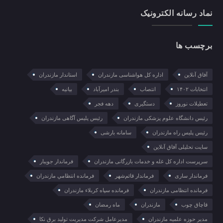
نماد رسانه الکترونیک
برچسب ها
آفاق آنلاین
اداره کل هواشناسی مازندران
استاندار مازندران
انتخابات ۱۴۰۲
انتصاب
بندر امیرآباد
بیانیه
تعطیلات نوروز
دستگیری
دهه فجر
رئیس دانشگاه علوم پزشکی مازندران
رئیس پلیس آگاهی مازندران
رئیس پلیس راه مازندران
سامانه بارشی
سایت تحلیلی آفاق آنلاین
سرپرست اداره کل غله و خدمات بازرگانی مازندران
فرماندار جویبار
فرماندار ساری
فرماندار قائم‌شهر
فرمانده انتظامي مازندران
فرمانده انتظامی مازندران
فرمانده سپاه کربلاء مازندران
قاچاق چوب
مازندران
ماه رمضان
مدیر حوزه علمیه مازندران
مدیرعامل شرکت مدیریت تولید برق نکا