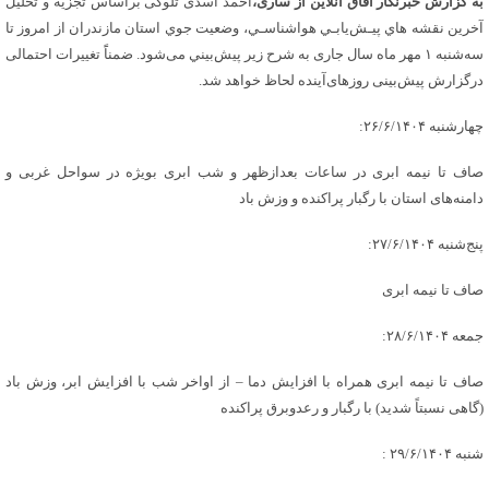
به گزارش خبرنگار آفاق آنلاین از ساری،
احمد اسدی تلوکی براساس تجزیه و تحلیل
آخرین نقشه هاي پيـش‌يابـي هواشناسـي، وضعيت جوي استان مازندران از امروز تا
سه‌شنبه ۱ مهر ماه سال جاری به شرح زير پيش‌‏بيني می‌شود. ضمناًَ تغییرات احتمالی
درگزارش پیش‌‏بینی روزهای‌آینده لحاظ خواهد شد.
چهارشنبه ۲۶/۶/۱۴۰۴:
صاف تا نیمه ابری در ساعات بعدازظهر و شب ابری بویژه در سواحل غربی و
دامنه‌های استان با رگبار پراکنده و وزش باد
پنج‌شنبه ۲۷/۶/۱۴۰۴:
صاف تا نیمه ابری
جمعه ۲۸/۶/۱۴۰۴:
صاف تا نیمه ابری همراه با افزایش دما – از اواخر شب با افزایش ابر، وزش باد
(گاهی نسبتاً شدید) با رگبار و رعدوبرق پراکنده
شنبه ۲۹/۶/۱۴۰۴ :