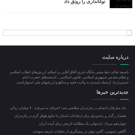
نوغانداری را رونق داد
درباره سایت
باسمه تعالی خط مشی پایگاه خبری آفاق آنلاین بر اسلام، ارزش‌هاي انقلاب اسلامي
و نظام مقدس جمهوري اسلامي، قانون اسااسی ـ انديشه‌هاي حضرت امام
خميني(ره)، ازجمله پایبندی به ولايت فقيه و منافع و ارزشهاي ملي استواراست.
جدیدترین خبرها
باند سارقان احشام در مازندران متلاشی شد؛ اعتراف به سرقت ۴۰ میلیارد ریالی
هشدار رگبار و رعدوبرق برای ارتفاعات استان با تداوم هوای گرم در مازندران
چهاردهم مرداد؛ بازخوانی یک مطالبه تاریخی برای آینده ایران
آگاهی عمومی، گامی مؤثر در پیشگیری از تخلفات عرضه سوخت