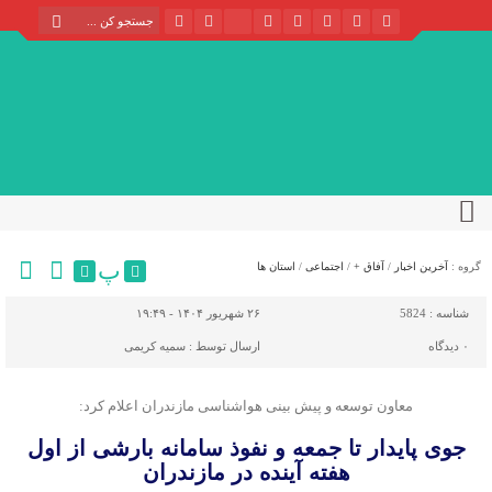
پ
گروه :
آخرین اخبار
/
آفاق +
/
اجتماعی
/
استان ها
شناسه :
5824
۲۶ شهریور ۱۴۰۴ - ۱۹:۴۹
۰
دیدگاه
ارسال توسط :
سمیه کریمی
معاون توسعه و پیش بینی هواشناسی مازندران اعلام کرد:
جوی پایدار تا جمعه و نفوذ سامانه بارشی از اول
هفته آینده در مازندران