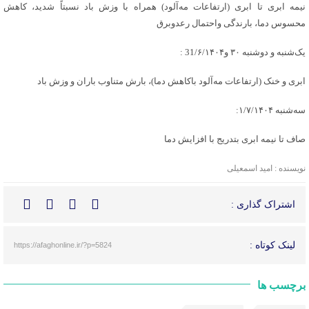
نیمه ابری تا ابری (ارتفاعات مه‌آلود) همراه با وزش باد نسبتاً شدید، کاهش
محسوس دما، بارندگی واحتمال رعدوبرق
یک‌شنبه و دوشنبه ۳۰ و31/۶/۱۴۰۴ :
ابری و خنک (ارتفاعات مه‌آلود باکاهش دما)، بارش متناوب باران و وزش باد
سه‌شنبه ۱/۷/۱۴۰۴:
صاف تا نیمه ابری بتدریج با افزایش دما
نویسنده : امید اسمعیلی
اشتراک گذاری :
لینک کوتاه :
https://afaghonline.ir/?p=5824
برچسب ها