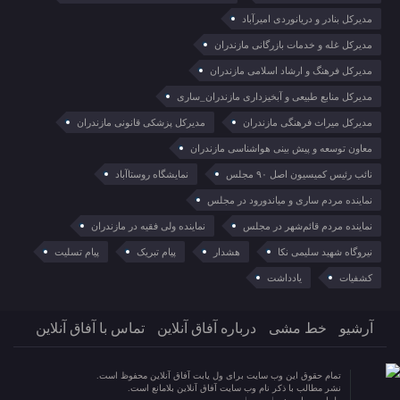
مدیرکل بنادر و دریانوردی امیرآباد
مدیرکل غله و خدمات بازرگانی مازندران
مدیرکل فرهنگ و ارشاد اسلامی مازندران
مدیرکل منابع طبیعی و آبخیزداری مازندران_ساری
مدیرکل میراث فرهنگی مازندران
مدیرکل پزشکی قانونی مازندران
معاون توسعه و پیش بینی هواشناسی مازندران
نائب رئیس کمیسیون اصل ۹۰ مجلس
نمایشگاه روستا‌آباد
نماینده مردم ساری و میاندورود در مجلس
نماینده مردم قائم‌شهر در مجلس
نماینده ولی فقیه در مازندران
نیروگاه شهید سلیمی نکا
هشدار
پیام تبریک
پیام تسلیت
کشفیات
یادداشت
آرشیو
خط مشی
درباره آفاق آنلاین
تماس با آفاق آنلاین
تمام حقوق این وب سایت برای ول یابت آفاق آنلاین محفوظ است.
نشر مطالب با ذکر نام وب سایت آفاق آنلاین بلامانع است.