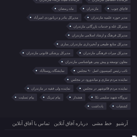
قاچاق چوب
مازندران
ماه رمضان
مدیر حوزه علمیه مازندران
مدیرکل بنادر و دریانوردی امیرآباد
مدیرکل غله و خدمات بازرگانی مازندران
مدیرکل فرهنگ و ارشاد اسلامی مازندران
مدیرکل منابع طبیعی و آبخیزداری مازندران_ساری
مدیرکل میراث فرهنگی مازندران
مدیرکل پزشکی قانونی مازندران
معاون توسعه و پیش بینی هواشناسی مازندران
نائب رئیس کمیسیون اصل ۹۰ مجلس
نمایشگاه روستا‌آباد
نماینده مردم ساری و میاندورود در مجلس
نماینده مردم قائم‌شهر در مجلس
نماینده ولی فقیه در مازندران
نیروگاه شهید سلیمی نکا
هشدار
پیام تبریک
پیام تسلیت
کشفیات
یادداشت
آرشیو
خط مشی
درباره آفاق آنلاین
تماس با آفاق آنلاین