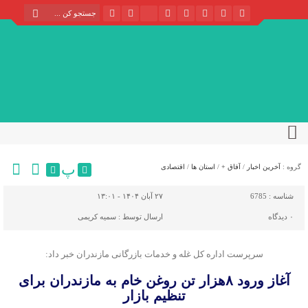
پ
گروه :
آخرین اخبار
/
آفاق +
/
استان ها
/
اقتصادی
شناسه :
6785
۲۷ آبان ۱۴۰۴ - ۱۳:۰۱
۰
دیدگاه
ارسال توسط :
سمیه کریمی
سرپرست اداره کل غله و خدمات بازرگانی مازندران خبر داد:
آغاز ورود ۸هزار تن روغن خام به مازندران برای
تنظیم بازار