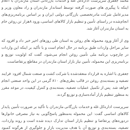
محمد جعفری سرپرست اداره‌کل غله و خدمات بازرگانی استان مازندران با اعلام
اینکه با پیگیری های صورت گرفته توسط استاندار مازندران و راد معاون وزیر و
مدیرعامل شرکت مادرتخصصی بازرگانی دولتی ایران و بر اساس برنامه‌ریزی‌های
انجام‌شده در راستای تأمین و تنظیم بازار کالاهای اساسی، ورود ۸هزار تن روغن خام
به استان مازندران آغاز شد.
وی از آغاز ورود محموله های روغن به استان طی روزهای اخیر خبر داد و افزود که
سایر مراحل واردات طبق برنامه در حال انجام است و با تأکید بر اینکه این واردات
در چارچوب برنامه ملی تأمین روغن انجام می‌شود، گفت که اولویت توزیع و
برنامه‌ریزی این محموله، تأمین نیاز بازار استان مازندران در مقاطع پرتقاضاست.
جعفری با اشاره به قرارداد منعقد‌شده با شرکت کشت و صنعت شمال افزود: فرایند
تصفیه و بسته‌بندی روغن در قالب بطری‌های ۸۱۰ گرمی در این واحد صنعتی انجام
خواهد شد. پس از تکمیل عملیات تصفیه، بسته‌بندی و کنترل کیفیت، در موعد مقرر
به منظور تنظیم بازار آماده‌سازی و توزیع گردند.
سرپرست اداره‌کل غله و خدمات بازرگانی مازندران با تأکید بر ضرورت تأمین پایدار
کالاهای اساسی گفت: این محموله به‌منظور پاسخ‌گویی به نیاز مصرفی خانوارها
دردوره‌های پرتقاضا و تنظیم بازار استان تدارک دیده شده است و روند واردات،
تصفیه، بسته‌بندی و توزیع آن با هدف مدیریت بازار و جلوگیری از هرگونه کمبود