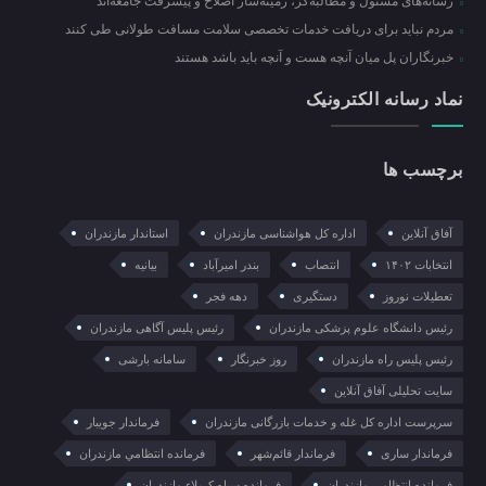
رسانه‌های مسئول و مطالبه‌گر، زمینه‌ساز اصلاح و پیشرفت جامعه‌اند
مردم نباید برای دریافت خدمات تخصصی سلامت مسافت طولانی طی کنند
خبرنگاران پل میان آنچه هست و آنچه باید باشد هستند
نماد رسانه الکترونیک
برچسب ها
آفاق آنلاین
اداره کل هواشناسی مازندران
استاندار مازندران
انتخابات ۱۴۰۲
انتصاب
بندر امیرآباد
بیانیه
تعطیلات نوروز
دستگیری
دهه فجر
رئیس دانشگاه علوم پزشکی مازندران
رئیس پلیس آگاهی مازندران
رئیس پلیس راه مازندران
روز خبرنگار
سامانه بارشی
سایت تحلیلی آفاق آنلاین
سرپرست اداره کل غله و خدمات بازرگانی مازندران
فرماندار جویبار
فرماندار ساری
فرماندار قائم‌شهر
فرمانده انتظامي مازندران
فرمانده انتظامی مازندران
فرمانده سپاه کربلاء مازندران