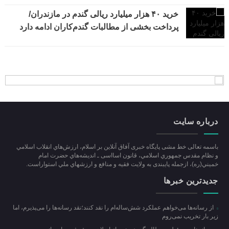
خرید ۴۰ هزار میلیارد ریالی گندم در مازندران/
پرداخت بخشی از مطالبات گندم‌کاران ادامه دارد
درباره سایت
باسمه تعالی خط مشی پایگاه خبری آفاق آنلاین بر اسلام، ارزش‌هاي انقلاب اسلامي
و نظام مقدس جمهوري اسلامي، قانون اسااسی ـ انديشه‌هاي حضرت امام
خميني(ره)، ازجمله پایبندی به ولايت فقيه و منافع و ارزشهاي ملي استواراست.
جدیدترین خبرها
از رسانه‌ها می‌خواهم عملکرد شش‌ساله‌ام را نقد کنند؛نقد رسانه‌ها را می‌پذیرم، اما
زیر بار تخریب نمی‌روم