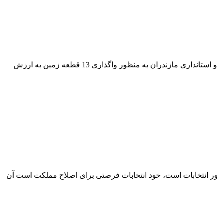
نخستین بسته مولدسازی دارایی‌های دولت در مازندران با امضای تفاهمنامه سه‌جانبه بین شرکت آب منطقه‌ای مازندران، وزارت نیرو و استانداری مازندران به منظور واگذاری 13 قطعه زمین به ارزش
ضور انتخابات است، خود انتخابات فرصتی برای اصلاح مملکت است آن