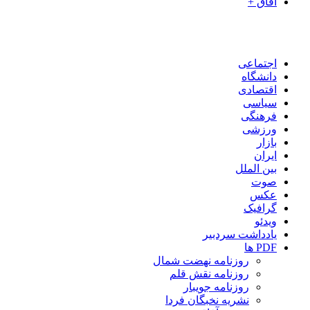
آفاق +
اجتماعی
دانشگاه
اقتصادی
سیاسی
فرهنگی
ورزشی
بازار
ایران
بین الملل
صوت
عکس
گرافیک
ویدئو
یادداشت سردبیر
PDF ها
روزنامه نهضت شمال
روزنامه نقش قلم
روزنامه جویبار
نشریه نخبگان فردا