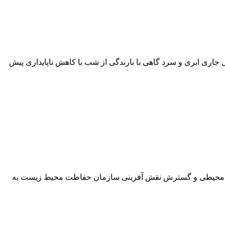
اي پيـش يابـي هواشناسـي، وضعيت جوي استان مازندران از امروز تا یکشنبه ۱۳ اسفند ماه سال جاری ابری و سرد گاهی با بارندگی از شب با کاهش ناپایداری پيش
ست محیطی و گسترش نقش آفرینی سازمان حفاظت محیط زیست به