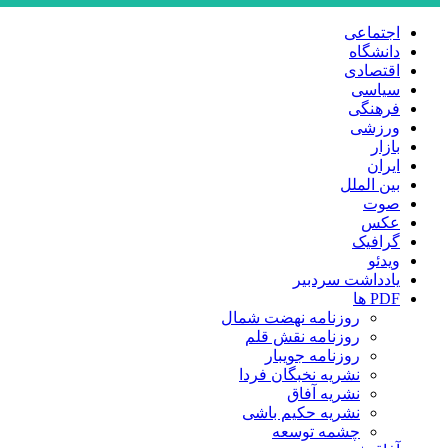
اجتماعی
دانشگاه
اقتصادی
سیاسی
فرهنگی
ورزشی
بازار
ایران
بین الملل
صوت
عکس
گرافیک
ویدئو
یادداشت سردبیر
PDF ها
روزنامه نهضت شمال
روزنامه نقش قلم
روزنامه جویبار
نشریه نخبگان فردا
نشریه آفاق
نشریه حکیم باشی
چشمه توسعه