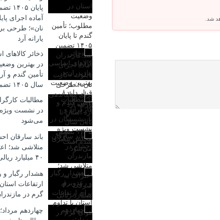
پایان 
آماده اجرای پا
هد شد.
نان»؛ طرحی بر
یارانه آرد
ذخائر کالاهای 
در بهترین وضعیت
تأمین گندم و آرد
سال ۱۴۰۵ تضمین شده است
مطالبات کارگرا
در نشست ویژه
می‌شود
باند سارقان احش
متلاشی شد؛ اع
۴۰ میلیارد ریالی
هشدار رگبار و 
ارتفاعات استان 
گرم در مازندرا
چهاردهم مرداد؛