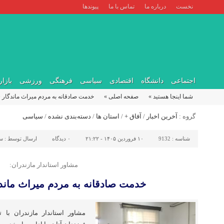
نخست
درباره ما
تماس با ما
پیوندها
اجتماعی
دانشگاه
اقتصادی
سیاسی
فرهنگی
ورزشی
بازار
شما اینجا هستید »
صفحه اصلی »
خدمت صادقانه به مردم میراث ماندگا
گروه :
آخرین اخبار
/
آفاق +
/
استان ها
/
دسته‌بندی نشده
/
سیاسی
شناسه :
9132
۱۰ فروردین ۱۴۰۵ - ۲۱:۲۲
۰
دیدگاه
ارسال توسط :
سم
مشاور استاندار مازندران:
خدمت صادقانه به مردم میراث مان
مشاور استاندار مازندران با 