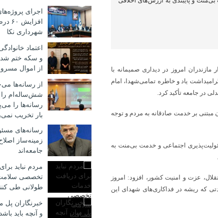
 بی‌منت و پایبندی به ارزش‌های اخلاقی
اجرای پروژه‌ها
افزایش
شهرداری نکا
اعتماد خانوادگ
از اموال مسرو
 مازندران امروز در دیداری صمیمانه با
امیداشت یاد و خاطره تمامی‌شهدا، امام
از رسانه‌ها می‌
 در جامعه تأکید کرد.
شش‌ساله‌ام را ن
رسانه‌ها را می‌پ
 مبتنی بر خدمت صادقانه به مردم و توجه
بار تخریب نمی‌
رسانه‌های مسئو
زمینه‌ساز اصلا
سئولیت‌پذیری اجتماعی و خدمت بی‌منت به
جامعه‌اند
مردم نباید برا
تخصصی سلامت
قلال، عزت و امنیت کشور، افزود: امروز
طولانی طی کنن
تی که ریشه در فداکاری‌های شهدای این
خبرنگاران پل م
و آنچه باید باشد