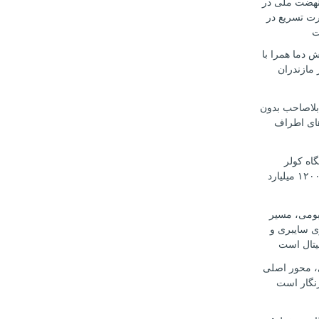
هضت ملی در
رت تسریع در
ت
 دما همرا با
مازندران
بلاصاحب بدون
ای اطراف
 دستگاه کولر
اسپلیت قاچاق ۱۲۰۰ میلیارد
بومی، مسیر
ی سایبری و
یتال است
، محور اصلی
نگار است