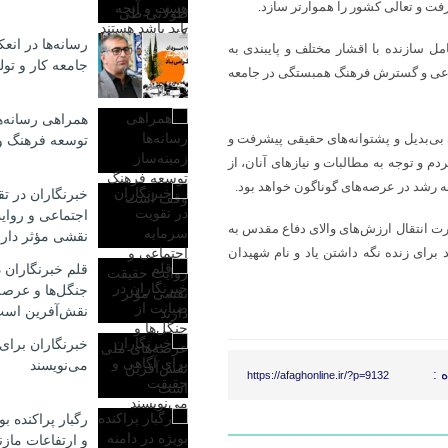
فت و تعالی کشور را هموارتر سازد.
رسانه‌ها در ان
 سازنده با اقشار مختلف و پایبندی به
جامعه کار و تولی
ماعی و گسترش فرهنگ همبستگی در جامعه
همراهی رسانه‌ها
ی بی‌بدیل و پشتوانه‌های حقیقی پیشرفت و
توسعه فرهنگ 
م و توجه به مطالبات و نیازهای آنان، از
به رشد در عرصه‌های گوناگون خواهد بود.
خبرنگاران در ت
اجتماعی و روا
رت انتقال ارزش‌های والای دفاع مقدس به
نقشی مؤثر دارن
د برای زنده نگه داشتن یاد و نام شهیدان
قلم خبرنگاران 
جنگل‌ها و عرصه
نقش‌آفرین اس
خبرنگاران برای
می‌نویسند
 :
https://afaghonline.ir/?p=9132
رگبار پراکنده بو
و ارتفاعات مازن