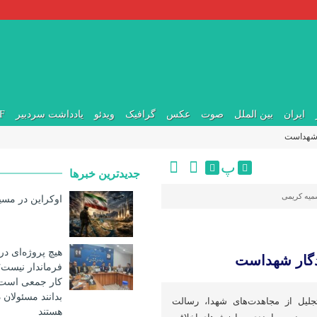
ایران
بین الملل
صوت
عکس
گرافیک
ویدئو
یادداشت سردبیر
DF
ر شهداست
پ
جدیدترین خبرها
یه کریمی
اوکراین در مسی
هیچ پروژه‌ای در
دگار شهداست
فرماندار نیست
کار جمعی است؛ 
بدانند مسئولان در
تجلیل از مجاهدت‌های شهدا، رسالت
هستند