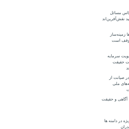
عکاس مسائل
د نقش‌آفرین‌اند
 زمینه‌ساز
وقف است
قویت سرمایه
یت حقیقت
د
در صیانت از
‌های ملی
ت
 آگاهی و حقیقت
یژه در دامنه ها
دران