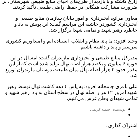
زارع کاشته و با بازدید از طرح‌های احیای منابع طبیعی شهرستان، بر
ضرورت مشارکت همگانی در حفظ اراضی طبیعی تأکید کردند.
معاون مراتع، آبخیزداری و امور بیابان سازمان منابع طبیعی و
آبخیزداری کشوردر حاشیه این مراسم گفت: این پویش به یاد و
خاطره رهبر شهید و تمامی شهدا برگزار شد.
وحید افزود: ما پای نظام و انقلاب ایستاده ایم و امیداوریم کشوری
سرسبز و پایدار داشته باشیم.
مدیرکل منابع طبیعی و آبخیزداری مازندران گفت: امسال در این
حوزه ۶ میلیون و یکصد هزار اصله نهال تولید شده است که از این
مقدر حدود ۴ هزار اصله نهال میان طبیعت دوستان مازندران توزیع
شد.
علی باقری جامخانه افزود: به پاس ۴ دهه کاشت نهال توسط رهبر
شهید امروز ۱۲ هزار اصله نهال در سطح استان به یاد رهبر شهید و
تمامی شهدای وطن غرس می‌کنیم.
نویسنده : سمیه کریمی
اشتراک گذاری :