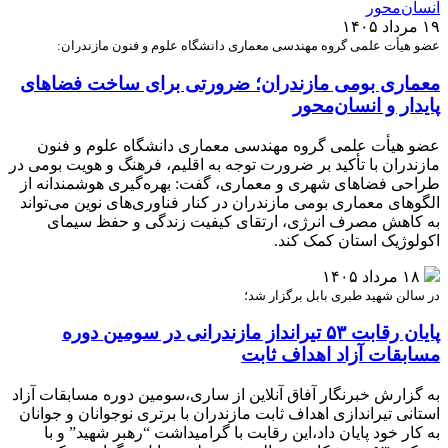
۱۹ مرداد ۱۴۰۵
عضو هیأت علمی گروه مهندسی معماری دانشگاه علوم و فنون مازندران:
معماری بومی مازندران؛ ضرورتی برای ساخت فضاهای
پایدار و انسان‌محور
عضو هیأت علمی گروه مهندسی معماری دانشگاه علوم و فنون
مازندران با تأکید بر ضرورت توجه به اقلیم، فرهنگ و هویت بومی در
طراحی فضاهای شهری و معماری، گفت: بهره‌گیری هوشمندانه از
الگوهای معماری بومی مازندران در کنار فناوری‌های نوین می‌تواند
به کاهش مصرف انرژی، ارتقای کیفیت زندگی و حفظ سیمای
اکولوژیک استان کمک کند.
۱۸ مرداد ۱۴۰۵
در سالن شهید طبری بابل برگزار شد؛
پایان رقابت ۵۳ تیرانداز مازندرانی در سومین دوره
مسابقات آزاد اهداف ثابت
به گزارش خبرنگار آفاق آنلاین از ساری،سومین دوره مسابقات آزاد
استانی تیراندازی اهداف ثابت مازندران با برتری نوجوانان و جوانان
به کار خود پایان داد،این رقابت با گرامیداشت “رهبر شهید” و با