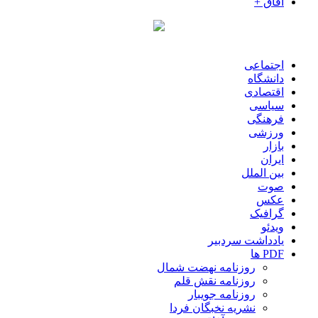
آفاق +
اجتماعی
دانشگاه
اقتصادی
سیاسی
فرهنگی
ورزشی
بازار
ایران
بین الملل
صوت
عکس
گرافیک
ویدئو
یادداشت سردبیر
PDF ها
روزنامه نهضت شمال
روزنامه نقش قلم
روزنامه جویبار
نشریه نخبگان فردا