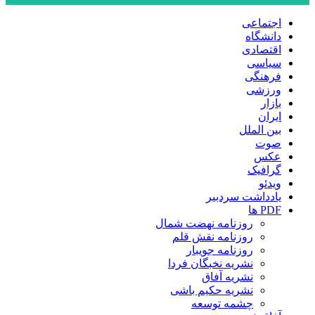
اجتماعی
دانشگاه
اقتصادی
سیاسی
فرهنگی
ورزشی
بازار
ایران
بین الملل
صوت
عکس
گرافیک
ویدئو
یادداشت سردبیر
PDF ها
روزنامه نهضت شمال
روزنامه نقش قلم
روزنامه جویبار
نشریه نخبگان فردا
نشریه آفاق
نشریه حکیم باشی
چشمه توسعه