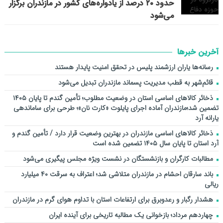
حدود ۲۰ درصد از یادواره‌های کشور در مازندران برگزار
می‌شود
آخرین خبرها
رسانه‌ها یاران ارزشمند پلیس در تحقق امنیت پایدار هستند
قائم‌شهر به قطب مدیریت پسماند مازندران تبدیل می‌شود
ذخائر کالاهای اساسی استان در وضعیت مطلوب؛ تأمین گندم تا پایان ۱۴۰۵
تضمین شد؛مازندران آماده اجرای پایلوت «کارت نان»؛ طرحی برای ساماندهی
یارانه آرد
ذخائر کالاهای اساسی مازندران در بهترین وضعیت قرار دارد / تأمین گندم و
آرد استان تا پایان سال ۱۴۰۵ تضمین شده است
مطالبات کارگران و بازنشستگان در نشست ویژه مجلس پیگیری می‌شود
باند سارقان احشام در مازندران متلاشی شد؛ اعتراف به سرقت ۴۰ میلیارد
ریالی
هشدار رگبار و رعدوبرق برای ارتفاعات استان با تداوم هوای گرم در مازندران
چهاردهم مرداد؛ بازخوانی یک مطالبه تاریخی برای آینده ایران