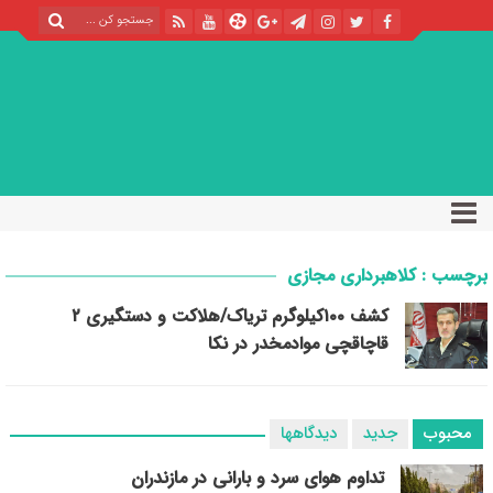
برچسب : کلاهبرداری مجازی
کشف ۱۰۰کيلوگرم ترياک/هلاکت و دستگيري ۲
قاچاقچي موادمخدر در نکا
محبوب
جدید
دیدگاهها
تداوم هوای سرد و بارانی در مازندران