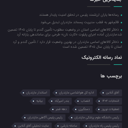
رسانه‌ها یاران ارزشمند پلیس در تحقق امنیت پایدار هستند
قائم‌شهر به قطب مدیریت پسماند مازندران تبدیل می‌شود
ذخائر کالاهای اساسی استان در وضعیت مطلوب؛ تأمین گندم تا پایان ۱۴۰۵ تضمین
شد؛مازندران آماده اجرای پایلوت «کارت نان»؛ طرحی برای ساماندهی یارانه آرد
ذخائر کالاهای اساسی مازندران در بهترین وضعیت قرار دارد / تأمین گندم و آرد
استان تا پایان سال ۱۴۰۵ تضمین شده است
نماد رسانه الکترونیک
برچسب ها
آفاق آنلاین
اداره کل هواشناسی مازندران
استاندار مازندران
انتخابات ۱۴۰۲
انتصاب
بندر امیرآباد
بیانیه
تعطیلات نوروز
دستگیری
دهه فجر
رئیس دانشگاه علوم پزشکی مازندران
رئیس پلیس آگاهی مازندران
رئیس پلیس راه مازندران
سامانه بارشی
سایت تحلیلی آفاق آنلاین