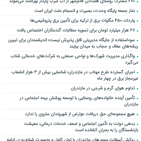
۲۷۰ مشترک روستای هفت‌تن قائم‌شهر از آب شرب پایدار بهره‌مند می‌شوند
نماز جمعه پایگاه وحدت، بصیرت و انسجام ملت ایران است
واردات ۴۵۰ مگاوات برق از ترکیه برای تأمین برق پتروشیمی‌ها
۶۷ هزار میلیارد تومان برای تسویه مطالبات گندمکاران اختصاص یافت
سوءاستفاده از جایگاه مدیریتی قابل پذیرش نیست؛ اندیشمندان برای تبیین
ریشه‌های عفاف و حجاب به میدان بیایند
واگذاری مدیریت شهرک‌ها و نواحی صنعتی به شرکت‌های خدماتی شتاب
می‌گیرد
اجرای گسترده طرح مهتاب در مازندران؛ شناسایی بیش از ۳ هزار انشعاب
غیرمجاز برق در چهار ماه
تداوم هوای گرم و شرجی در مازندران
تأمین آینده خانواده‌های روستایی با توسعه پوشش بیمه اجتماعی در
مازندران
هیچ مجموعه‌ای حق دریافت عوارض از شهروندان ساروی را ندارد
بدهی دولت به تأمین اجتماعی و ضعف خدمات درمانی، معیشت
بازنشستگان را به بحران کشانده است
روکش آسفالت محورهای مازندران با توان کامل و به‌صورت شبانه‌روزی ادامه