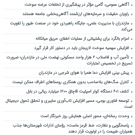
آگاهی عمومی، گامی مؤثر در پیشگیری از تخلفات عرضه سوخت
راویان حقیقت و سرمایه‌های ارزشمند آگاهی‌بخشی جامعه هستند
مازندران با مدیریت علمی، جایگاه راهبردی خود در صنعت طیور را تقویت
می‌کند
اعزام بالگرد برای پشتیبانی از عملیات اطفای حریق میانکاله
افزایش سهمیه سوخت لاریجان باید در دستور کار قرار گیرد
تأمین آب و فاضلاب ۶ هزار واحد مسکونی نهضت ملی در مازندران؛ ضرورت
تسریع در تخصیص اعتبارات
پیش بینی افزایش دما همرا با هوای شرجی در مازندران
کنترل سگ‌های بلاصاحب بدون همکاری روستاهای اطراف ممکن نیست
کشف ۶۰۱ دستگاه کولر اسپلیت قاچاق ۱۲۰۰ میلیارد ریالی در بابل
توسعه فناوری بومی، مسیر افزایش تاب‌آوری سایبری و تحقق تحول دیجیتال
است
وحدت رسانه‌ای، محور اصلی همایش روز خبرنگار است
پاسخگویی و نظارت، خط قرمز ماست؛: رؤسای ادارات شهرستان‌ها جذب
همیاران طبیعت را در اولویت قرار دهند