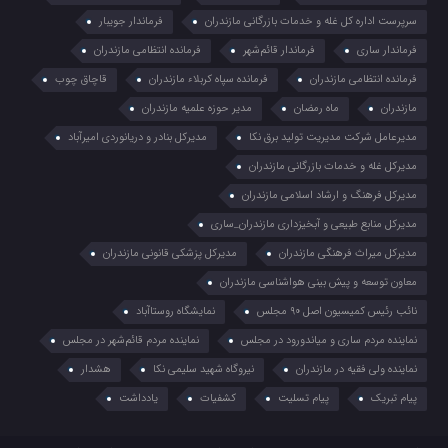
سرپرست اداره کل غله و خدمات بازرگانی مازندران
فرماندار جویبار
فرماندار ساری
فرماندار قائم‌شهر
فرمانده انتظامي مازندران
فرمانده انتظامی مازندران
فرمانده سپاه کربلاء مازندران
قاچاق چوب
مازندران
ماه رمضان
مدیر حوزه علمیه مازندران
مدیرعامل شرکت مدیریت تولید برق نکا
مدیرکل بنادر و دریانوردی امیرآباد
مدیرکل غله و خدمات بازرگانی مازندران
مدیرکل فرهنگ و ارشاد اسلامی مازندران
مدیرکل منابع طبیعی و آبخیزداری مازندران_ساری
مدیرکل میراث فرهنگی مازندران
مدیرکل پزشکی قانونی مازندران
معاون توسعه و پیش بینی هواشناسی مازندران
نائب رئیس کمیسیون اصل ۹۰ مجلس
نمایشگاه روستا‌آباد
نماینده مردم ساری و میاندورود در مجلس
نماینده مردم قائم‌شهر در مجلس
نماینده ولی فقیه در مازندران
نیروگاه شهید سلیمی نکا
هشدار
پیام تبریک
پیام تسلیت
کشفیات
یادداشت