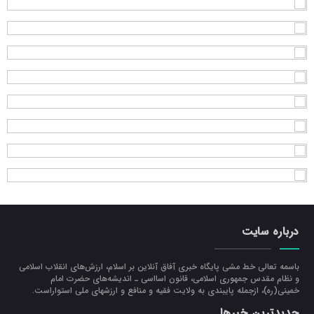
درباره سایت
باسمه تعالی خط مشی پایگاه خبری آفاق آنلاین بر اسلام، ارزش‌هاي انقلاب اسلامي
و نظام مقدس جمهوري اسلامي، قانون اسااسی ـ انديشه‌هاي حضرت امام
خميني(ره)، ازجمله پایبندی به ولايت فقيه و منافع و ارزشهاي ملي استواراست.
جدیدترین خبرها