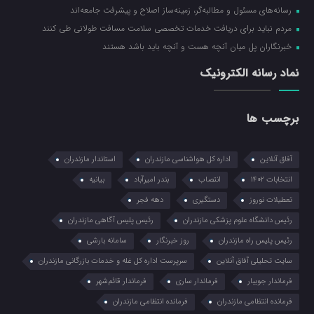
رسانه‌های مسئول و مطالبه‌گر، زمینه‌ساز اصلاح و پیشرفت جامعه‌اند
مردم نباید برای دریافت خدمات تخصصی سلامت مسافت طولانی طی کنند
خبرنگاران پل میان آنچه هست و آنچه باید باشد هستند
نماد رسانه الکترونیک
برچسب ها
آفاق آنلاین
اداره کل هواشناسی مازندران
استاندار مازندران
انتخابات ۱۴۰۲
انتصاب
بندر امیرآباد
بیانیه
تعطیلات نوروز
دستگیری
دهه فجر
رئیس دانشگاه علوم پزشکی مازندران
رئیس پلیس آگاهی مازندران
رئیس پلیس راه مازندران
روز خبرنگار
سامانه بارشی
سایت تحلیلی آفاق آنلاین
سرپرست اداره کل غله و خدمات بازرگانی مازندران
فرماندار جویبار
فرماندار ساری
فرماندار قائم‌شهر
فرمانده انتظامي مازندران
فرمانده انتظامی مازندران