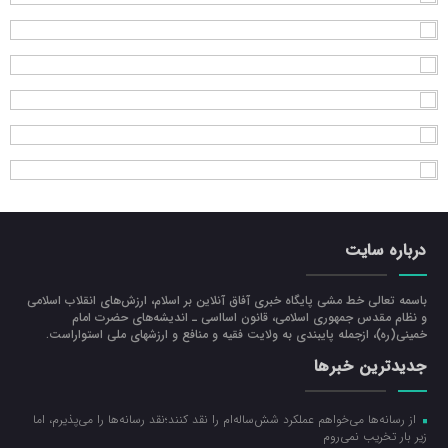
درباره سایت
باسمه تعالی خط مشی پایگاه خبری آفاق آنلاین بر اسلام، ارزش‌هاي انقلاب اسلامي
و نظام مقدس جمهوري اسلامي، قانون اسااسی ـ انديشه‌هاي حضرت امام
خميني(ره)، ازجمله پایبندی به ولايت فقيه و منافع و ارزشهاي ملي استواراست.
جدیدترین خبرها
از رسانه‌ها می‌خواهم عملکرد شش‌ساله‌ام را نقد کنند؛نقد رسانه‌ها را می‌پذیرم، اما
زیر بار تخریب نمی‌روم