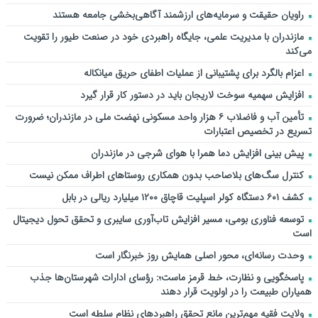
راویان حقیقت و سرمایه‌های ارزشمند آگاهی‌بخشی جامعه هستند
مازندران با مدیریت علمی، جایگاه راهبردی خود در صنعت طیور را تقویت
می‌کند
اعزام بالگرد برای پشتیبانی از عملیات اطفای حریق میانکاله
افزایش سهمیه سوخت لاریجان باید در دستور کار قرار گیرد
تأمین آب و فاضلاب ۶ هزار واحد مسکونی نهضت ملی در مازندران؛ ضرورت
تسریع در تخصیص اعتبارات
پیش بینی افزایش دما همرا با هوای شرجی در مازندران
کنترل سگ‌های بلاصاحب بدون همکاری روستاهای اطراف ممکن نیست
کشف ۶۰۱ دستگاه کولر اسپلیت قاچاق ۱۲۰۰ میلیارد ریالی در بابل
توسعه فناوری بومی، مسیر افزایش تاب‌آوری سایبری و تحقق تحول دیجیتال
است
وحدت رسانه‌ای، محور اصلی همایش روز خبرنگار است
پاسخگویی و نظارت، خط قرمز ماست؛: رؤسای ادارات شهرستان‌ها جذب
همیاران طبیعت را در اولویت قرار دهند
ولایت فقیه مهم‌ترین مانع تحقق راهبردهای نظام سلطه است