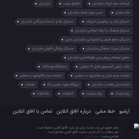
فرمانده سپاه کربلاء مازندران
قاچاق چوب
مازندران
ماه رمضان
مدیر حوزه علمیه مازندران
مدیرکل بنادر و دریانوردی امیرآباد
مدیرکل غله و خدمات بازرگانی مازندران
مدیرکل فرهنگ و ارشاد اسلامی مازندران
مدیرکل منابع طبیعی و آبخیزداری مازندران_ساری
مدیرکل میراث فرهنگی مازندران
مدیرکل پزشکی قانونی مازندران
معاون توسعه و پیش بینی هواشناسی مازندران
نائب رئیس کمیسیون اصل ۹۰ مجلس
نمایشگاه روستا‌آباد
نماینده مردم ساری و میاندورود در مجلس
نماینده مردم قائم‌شهر در مجلس
نماینده ولی فقیه در مازندران
نیروگاه شهید سلیمی نکا
هشدار
پیام تبریک
پیام تسلیت
کشفیات
یادداشت
آرشیو
خط مشی
درباره آفاق آنلاین
تماس با آفاق آنلاین
تمام حقوق این وب سایت برای ول یابت آفاق آنلاین محفوظ است.
نشر مطالب با ذکر نام وب سایت آفاق آنلاین بلامانع است.
طراحی سایت :
سایت پویا