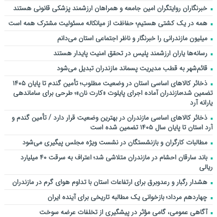
خبرنگاران روایتگران امین جامعه و همراهان ارزشمند پزشکی قانونی هستند
همه در یک کشتی هستیم؛ حفاظت از میانکاله مسئولیت مشترک همه است
میلیون مازندرانی را خبرنگار و ناظر اجتماعی استان می‌دانم
رسانه‌ها یاران ارزشمند پلیس در تحقق امنیت پایدار هستند
قائم‌شهر به قطب مدیریت پسماند مازندران تبدیل می‌شود
ذخائر کالاهای اساسی استان در وضعیت مطلوب؛ تأمین گندم تا پایان ۱۴۰۵
تضمین شد؛مازندران آماده اجرای پایلوت «کارت نان»؛ طرحی برای ساماندهی
یارانه آرد
ذخائر کالاهای اساسی مازندران در بهترین وضعیت قرار دارد / تأمین گندم و
آرد استان تا پایان سال ۱۴۰۵ تضمین شده است
مطالبات کارگران و بازنشستگان در نشست ویژه مجلس پیگیری می‌شود
باند سارقان احشام در مازندران متلاشی شد؛ اعتراف به سرقت ۴۰ میلیارد
ریالی
هشدار رگبار و رعدوبرق برای ارتفاعات استان با تداوم هوای گرم در مازندران
چهاردهم مرداد؛ بازخوانی یک مطالبه تاریخی برای آینده ایران
آگاهی عمومی، گامی مؤثر در پیشگیری از تخلفات عرضه سوخت