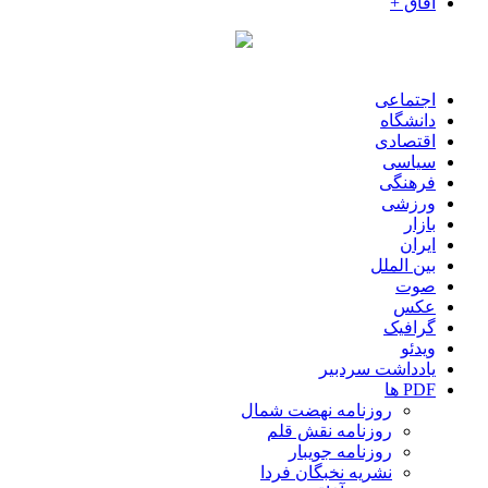
آفاق +
اجتماعی
دانشگاه
اقتصادی
سیاسی
فرهنگی
ورزشی
بازار
ایران
بین الملل
صوت
عکس
گرافیک
ویدئو
یادداشت سردبیر
PDF ها
روزنامه نهضت شمال
روزنامه نقش قلم
روزنامه جویبار
نشریه نخبگان فردا