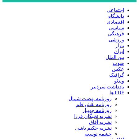
اجتماعی
دانشگاه
اقتصادی
سیاسی
فرهنگی
ورزشی
بازار
ایران
بین الملل
صوت
عکس
گرافیک
ویدئو
یادداشت سردبیر
PDF ها
روزنامه نهضت شمال
روزنامه نقش قلم
روزنامه جویبار
نشریه نخبگان فردا
نشریه آفاق
نشریه حکیم باشی
چشمه توسعه