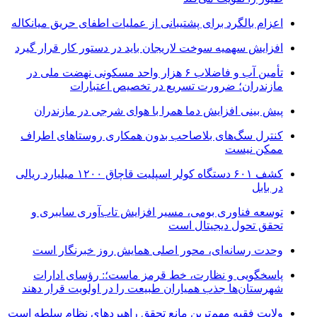
اعزام بالگرد برای پشتیبانی از عملیات اطفای حریق میانکاله
افزایش سهمیه سوخت لاریجان باید در دستور کار قرار گیرد
تأمین آب و فاضلاب ۶ هزار واحد مسکونی نهضت ملی در
مازندران؛ ضرورت تسریع در تخصیص اعتبارات
پیش بینی افزایش دما همرا با هوای شرجی در مازندران
کنترل سگ‌های بلاصاحب بدون همکاری روستاهای اطراف
ممکن نیست
کشف ۶۰۱ دستگاه کولر اسپلیت قاچاق ۱۲۰۰ میلیارد ریالی
در بابل
توسعه فناوری بومی، مسیر افزایش تاب‌آوری سایبری و
تحقق تحول دیجیتال است
وحدت رسانه‌ای، محور اصلی همایش روز خبرنگار است
پاسخگویی و نظارت، خط قرمز ماست؛: رؤسای ادارات
شهرستان‌ها جذب همیاران طبیعت را در اولویت قرار دهند
ولایت فقیه مهم‌ترین مانع تحقق راهبردهای نظام سلطه است