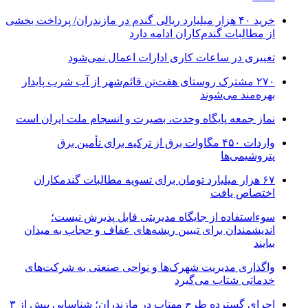
خرید ۴۰ هزار میلیارد ریالی گندم در مازندران/ پرداخت بخشی
از مطالبات گندم‌کاران ادامه دارد
تغییری در ساعات کاری ادارات اعمال نمی‌شود
۲۷۰ مشترک روستای هفت‌تن قائم‌شهر از آب شرب پایدار
بهره‌مند می‌شوند
نماز جمعه پایگاه وحدت، بصیرت و انسجام ملت ایران است
واردات ۴۵۰ مگاوات برق از ترکیه برای تأمین برق
پتروشیمی‌ها
۶۷ هزار میلیارد تومان برای تسویه مطالبات گندمکاران
اختصاص یافت
سوءاستفاده از جایگاه مدیریتی قابل پذیرش نیست؛
اندیشمندان برای تبیین ریشه‌های عفاف و حجاب به میدان
بیایند
واگذاری مدیریت شهرک‌ها و نواحی صنعتی به شرکت‌های
خدماتی شتاب می‌گیرد
اجرای گسترده طرح مهتاب در مازندران؛ شناسایی بیش از ۳