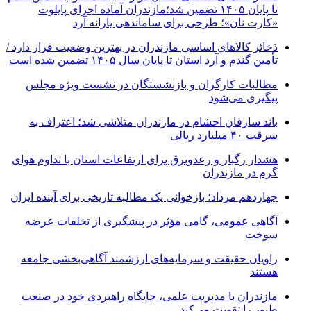
تا پایان ۱۴۰۵ تضمین شد؛مازندران آماده اجرای پایلوت
«کارت نان»؛ طرحی برای ساماندهی یارانه آرد
ذخائر کالاهای اساسی مازندران در بهترین وضعیت قرار دارد /
تأمین گندم و آرد استان تا پایان سال ۱۴۰۵ تضمین شده است
مطالبات کارگران و بازنشستگان در نشست ویژه مجلس
پیگیری می‌شود
باند سارقان احشام در مازندران متلاشی شد؛ اعتراف به
سرقت ۴۰ میلیارد ریالی
هشدار رگبار و رعدوبرق برای ارتفاعات استان با تداوم هوای
گرم در مازندران
چهاردهم مرداد؛ بازخوانی یک مطالبه تاریخی برای آینده ایران
آگاهی عمومی، گامی مؤثر در پیشگیری از تخلفات عرضه
سوخت
راویان حقیقت و سرمایه‌های ارزشمند آگاهی‌بخشی جامعه
هستند
مازندران با مدیریت علمی، جایگاه راهبردی خود در صنعت
طیور را تقویت می‌کند