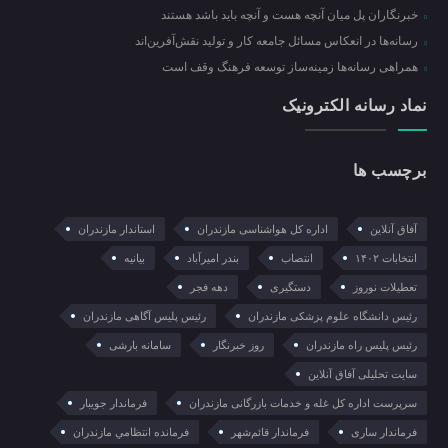
خبرنگاران پل میان آنچه هست و آنچه باید باشد هستند
رسانه‌ها در انعکاس مسائل جامعه کار و تولید نقش‌آفرین‌اند
همراهی رسانه‌ها زمینه‌ساز توسعه فرهنگ وقف است
نماد رسانه الکترونیک
برچسب ها
آفاق آنلاین
اداره کل هواشناسی مازندران
استاندار مازندران
انتخابات ۱۴۰۲
انتصاب
بندر امیرآباد
بیانیه
تعطیلات نوروز
دستگیری
دهه فجر
رئیس دانشگاه علوم پزشکی مازندران
رئیس پلیس آگاهی مازندران
رئیس پلیس راه مازندران
روز خبرنگار
سامانه بارشی
سایت تحلیلی آفاق آنلاین
سرپرست اداره کل غله و خدمات بازرگانی مازندران
فرماندار جویبار
فرماندار ساری
فرماندار قائم‌شهر
فرمانده انتظامي مازندران