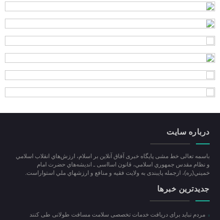
درباره سایت
باسمه تعالی خط مشی پایگاه خبری آفاق آنلاین بر اسلام، ارزش‌هاي انقلاب اسلامي
و نظام مقدس جمهوري اسلامي، قانون اسااسی ـ انديشه‌هاي حضرت امام
خميني(ره)، ازجمله پایبندی به ولايت فقيه و منافع و ارزشهاي ملي استواراست.
جدیدترین خبرها
مردم نباید برای دریافت خدمات تخصصی سلامت مسافت طولانی طی کنند