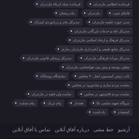
فرمانده انتظامی مازندران
فرمانده سپاه کربلاء مازندران
قاچاق چوب
مازندران
ماه رمضان
مدیر حوزه علمیه مازندران
مدیرکل بنادر و دریانوردی امیرآباد
مدیرکل غله و خدمات بازرگانی مازندران
مدیرکل فرهنگ و ارشاد اسلامی مازندران
مدیرکل منابع طبیعی و آبخیزداری مازندران_ساری
مدیرکل میراث فرهنگی مازندران
مدیرکل پزشکی قانونی مازندران
معاون توسعه و پیش بینی هواشناسی مازندران
نائب رئیس کمیسیون اصل ۹۰ مجلس
نمایشگاه روستا‌آباد
نماینده مردم ساری و میاندورود در مجلس
نماینده مردم قائم‌شهر در مجلس
نماینده ولی فقیه در مازندران
نیروگاه شهید سلیمی نکا
هشدار
پیام تبریک
پیام تسلیت
کشفیات
یادداشت
آرشیو
خط مشی
درباره آفاق آنلاین
تماس با آفاق آنلاین