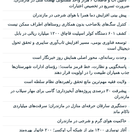
تأمین آب و فاضلاب ۶ هزار واحد مسکونی نهضت ملی در مازندران؛
ضرورت تسریع در تخصیص اعتبارات
پیش بینی افزایش دما همرا با هوای شرجی در مازندران
کنترل سگ‌های بلاصاحب بدون همکاری روستاهای اطراف ممکن نیست
کشف ۶۰۱ دستگاه کولر اسپلیت قاچاق ۱۲۰۰ میلیارد ریالی در بابل
توسعه فناوری بومی، مسیر افزایش تاب‌آوری سایبری و تحقق تحول
دیجیتال است
وحدت رسانه‌ای، محور اصلی همایش روز خبرنگار است
پاسخگویی و نظارت، خط قرمز ماست؛: رؤسای ادارات شهرستان‌ها
جذب همیاران طبیعت را در اولویت قرار دهند
ولایت فقیه مهم‌ترین مانع تحقق راهبردهای نظام سلطه است
پیشرفت ۳۰ درصدی پروژه‌های آبخیزداری؛ گامی برای مهار سیلاب در
مازندران
دستگیری سارقان حرفه‌ای منازل در مازندران؛ سرقت‌های میلیاردی
ناکام ماند
حاکمیت هوای گرم و شرجی در مازندران
آغاز نوسازی ۱۴۰۰ متر از شبکه آب اوکسر؛ ۲۰۰ خانوار بهره‌مند