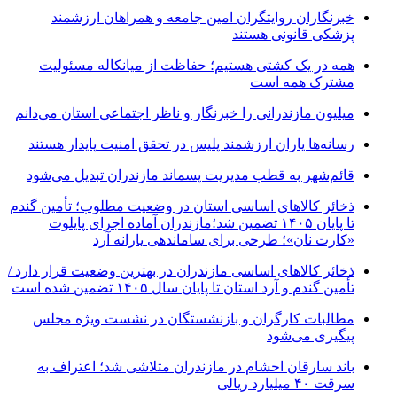
خبرنگاران روایتگران امین جامعه و همراهان ارزشمند
پزشکی قانونی هستند
همه در یک کشتی هستیم؛ حفاظت از میانکاله مسئولیت
مشترک همه است
میلیون مازندرانی را خبرنگار و ناظر اجتماعی استان می‌دانم
رسانه‌ها یاران ارزشمند پلیس در تحقق امنیت پایدار هستند
قائم‌شهر به قطب مدیریت پسماند مازندران تبدیل می‌شود
ذخائر کالاهای اساسی استان در وضعیت مطلوب؛ تأمین گندم
تا پایان ۱۴۰۵ تضمین شد؛مازندران آماده اجرای پایلوت
«کارت نان»؛ طرحی برای ساماندهی یارانه آرد
ذخائر کالاهای اساسی مازندران در بهترین وضعیت قرار دارد /
تأمین گندم و آرد استان تا پایان سال ۱۴۰۵ تضمین شده است
مطالبات کارگران و بازنشستگان در نشست ویژه مجلس
پیگیری می‌شود
باند سارقان احشام در مازندران متلاشی شد؛ اعتراف به
سرقت ۴۰ میلیارد ریالی