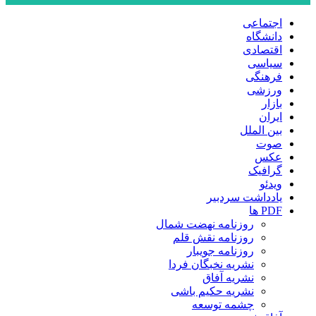
اجتماعی
دانشگاه
اقتصادی
سیاسی
فرهنگی
ورزشی
بازار
ایران
بین الملل
صوت
عکس
گرافیک
ویدئو
یادداشت سردبیر
PDF ها
روزنامه نهضت شمال
روزنامه نقش قلم
روزنامه جویبار
نشریه نخبگان فردا
نشریه آفاق
نشریه حکیم باشی
چشمه توسعه