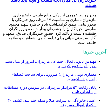
خبرنگاران پل میان آنچه هست و آنچه باید باشد
هستند
مدیر روابط عمومی اداره‌کل منابع طبیعی و آبخیزداری
مازندران ـ ساری به مناسبت ۱۷ مرداد، روز خبرنگار، با
صدور پیامی ضمن گرامیداشت یاد و خاطره شهید محمود
صارمی، خبرنگاران را چشم‌های بیدار جامعه و روایتگران
حقیقت دانست و تأکید کرد: حضور خبرنگاران صادق، متعهد و
آگاه، ضرورتی حیاتی برای تداوم آگاهی، شفافیت و سلامت
جامعه است.
آخرین خبرها
مهندس بالوئی فعال اجتماعی مازندران: امروز از مدل سنتی
امور بانوان عبور کرده‌ایم
معماری بومی مازندران؛ ضرورتی برای ساخت فضاهای
پایدار و انسان‌محور
پایان رقابت ۵۳ تیرانداز مازندرانی در سومین دوره مسابقات
آزاد اهداف ثابت
اعتماد خانوادگی به سرقت طلا و سکه ختم شد؛ کشف ۳۰
سکه از اموال مسروقه