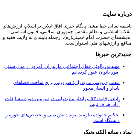
درباره سایت
باسمه تعالی خط مشی پایگاه خبری آفاق آنلاین بر اسلام، ارزش‌هاي
انقلاب اسلامي و نظام مقدس جمهوري اسلامي، قانون اسااسی ـ
انديشه‌هاي حضرت امام خميني(ره)، ازجمله پایبندی به ولايت فقيه و
منافع و ارزشهاي ملي استواراست.
جدیدترین خبرها
مهندس بالوئی فعال اجتماعی مازندران: امروز از مدل سنتی
امور بانوان عبور کرده‌ایم
معماری بومی مازندران؛ ضرورتی برای ساخت فضاهای
پایدار و انسان‌محور
پایان رقابت ۵۳ تیرانداز مازندرانی در سومین دوره مسابقات
آزاد اهداف ثابت
تحکیم خانواده نیازمند پیوند دانش دینی و تخصص‌های حوزه و
دانشگاه است
نماد رسانه الکترونیک