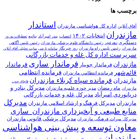
برچسب ها
استاندار
اداره کل هواشناسی مازندران
آفاق آنلاین
مازندران
انتخابات ۱۴۰۲
بیانیه
انتصاب
بندر امیرآباد
تعطیلات نوروز
دستگیری
رئیس دانشگاه علوم پزشکی مازندران
رئیس پلیس آگاهی
دهه فجر
رئیس پلیس راه مازندران
مازندران
روز خبرنگار
سامانه بارشی
سایت تحلیلی آفاق آنلاین
سرپرست اداره کل غله و خدمات بازرگانی
فرماندار ساری
مازندران
فرماندار
فرماندار جویبار
قائم‌شهر
فرمانده انتظامی
فرمانده انتظامي مازندران
فرمانده سپاه کربلاء مازندران
مازندران
قاچاق چوب
مدیرکل بنادر و
ماه رمضان
مدیر حوزه علمیه مازندران
مازندران
دریانوردی امیرآباد
مدیرکل غله و خدمات بازرگانی
مدیرکل
مازندران
مدیرکل فرهنگ و ارشاد اسلامی مازندران
منابع طبیعی و آبخیزداری مازندران_ساری
مدیرکل پزشکی قانونی مازندران
مدیرکل میراث فرهنگی مازندران
معاون توسعه و پیش بینی هواشناسی
مازندران