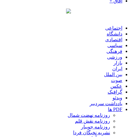
آفاق +
اجتماعی
دانشگاه
اقتصادی
سیاسی
فرهنگی
ورزشی
بازار
ایران
بین الملل
صوت
عکس
گرافیک
ویدئو
یادداشت سردبیر
PDF ها
روزنامه نهضت شمال
روزنامه نقش قلم
روزنامه جویبار
نشریه نخبگان فردا