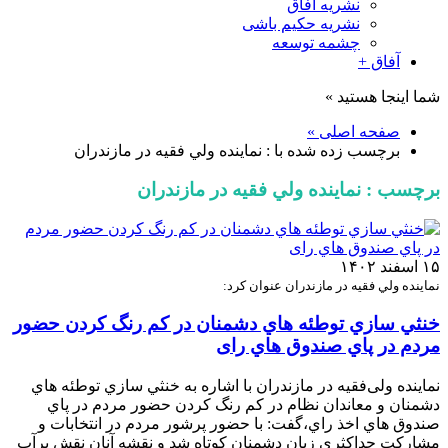
نشریه آفاق
نشریه حکیم باشی
چشمه توسعه
آفاق +
شما اینجا هستید »
صفحه اصلی »
برچسب زده شده با : نماينده ولي فقيه در مازندران
برچسب : نماينده ولي فقيه در مازندران
۱۵ اسفند ۱۴۰۲
نماينده ولي فقيه در مازندران عنوان کرد:
خنثي سازي توطئه هاي دشمنان در کم رنگ کردن حضور
مردم در پاي صندوق هاي رای
نماینده ولی‌فقیه در مازندران با اشاره به خنثي سازي توطئه هاي
دشمنان و معاندان نظام در کم رنگ کردن حضور مردم در پاي
صندوق هاي اخذ راي،گفت: با حضور پرشور مردم در انتخابات و
مشارکت حداکثري زبان دشمنان کوتاه شد و نقشه آنان نقش برآب