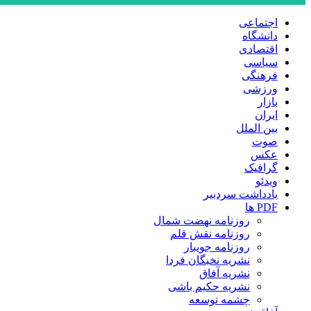
اجتماعی
دانشگاه
اقتصادی
سیاسی
فرهنگی
ورزشی
بازار
ایران
بین الملل
صوت
عکس
گرافیک
ویدئو
یادداشت سردبیر
PDF ها
روزنامه نهضت شمال
روزنامه نقش قلم
روزنامه جویبار
نشریه نخبگان فردا
نشریه آفاق
نشریه حکیم باشی
چشمه توسعه