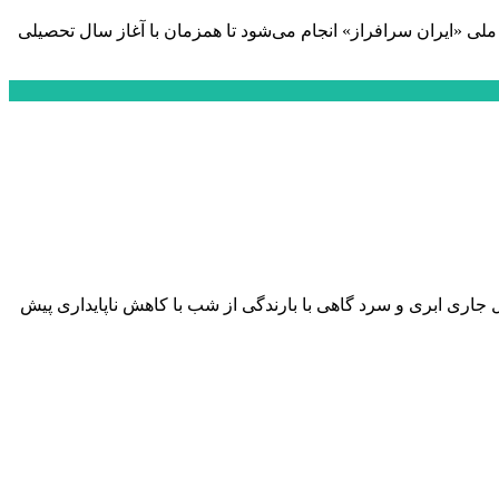
لی «ایران سرافراز» انجام می‌شود تا همزمان با آغاز سال تحصیلی
اي پيـش يابـي هواشناسـي، وضعيت جوي استان مازندران از امروز تا یکشنبه ۱۳ اسفند ماه سال جاری ابری و سرد گاهی با بارندگی از شب با کاهش ناپایداری پيش