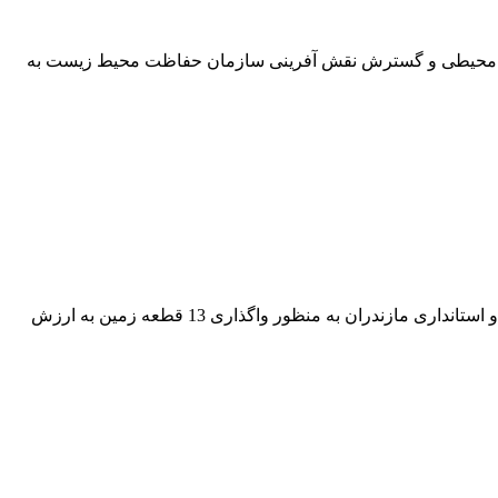
ست محیطی و گسترش نقش آفرینی سازمان حفاظت محیط زیست به
نخستین بسته مولدسازی دارایی‌های دولت در مازندران با امضای تفاهمنامه سه‌جانبه بین شرکت آب منطقه‌ای مازندران، وزارت نیرو و استانداری مازندران به منظور واگذاری 13 قطعه زمین به ارزش