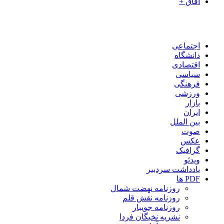
آفاق +
اجتماعی
دانشگاه
اقتصادی
سیاسی
فرهنگی
ورزشی
بازار
ایران
بین الملل
صوت
عکس
گرافیک
ویدئو
یادداشت سردبیر
PDF ها
روزنامه نهضت شمال
روزنامه نقش قلم
روزنامه جویبار
نشریه نخبگان فردا