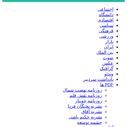
اجتماعی
دانشگاه
اقتصادی
سیاسی
فرهنگی
ورزشی
بازار
ایران
بین الملل
صوت
عکس
گرافیک
ویدئو
یادداشت سردبیر
PDF ها
روزنامه نهضت شمال
روزنامه نقش قلم
روزنامه جویبار
نشریه نخبگان فردا
نشریه آفاق
نشریه حکیم باشی
چشمه توسعه