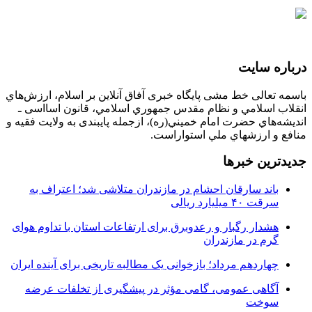
درباره سایت
باسمه تعالی خط مشی پایگاه خبری آفاق آنلاین بر اسلام، ارزش‌هاي
انقلاب اسلامي و نظام مقدس جمهوري اسلامي، قانون اسااسی ـ
انديشه‌هاي حضرت امام خميني(ره)، ازجمله پایبندی به ولايت فقيه و
منافع و ارزشهاي ملي استواراست.
جدیدترین خبرها
باند سارقان احشام در مازندران متلاشی شد؛ اعتراف به
سرقت ۴۰ میلیارد ریالی
هشدار رگبار و رعدوبرق برای ارتفاعات استان با تداوم هوای
گرم در مازندران
چهاردهم مرداد؛ بازخوانی یک مطالبه تاریخی برای آینده ایران
آگاهی عمومی، گامی مؤثر در پیشگیری از تخلفات عرضه
سوخت