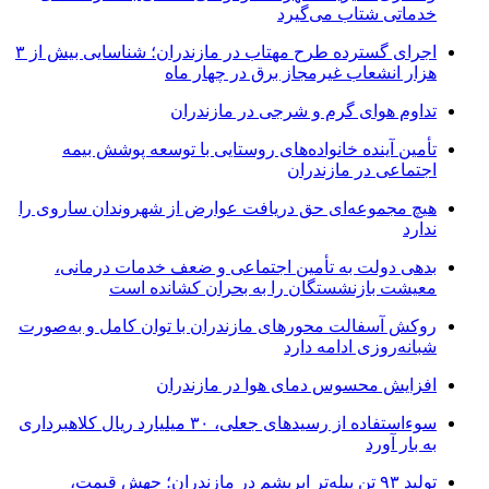
خدماتی شتاب می‌گیرد
اجرای گسترده طرح مهتاب در مازندران؛ شناسایی بیش از ۳
هزار انشعاب غیرمجاز برق در چهار ماه
تداوم هوای گرم و شرجی در مازندران
تأمین آینده خانواده‌های روستایی با توسعه پوشش بیمه
اجتماعی در مازندران
هیچ مجموعه‌ای حق دریافت عوارض از شهروندان ساروی را
ندارد
بدهی دولت به تأمین اجتماعی و ضعف خدمات درمانی،
معیشت بازنشستگان را به بحران کشانده است
روکش آسفالت محورهای مازندران با توان کامل و به‌صورت
شبانه‌روزی ادامه دارد
افزایش محسوس دمای هوا در مازندران
سوءاستفاده از رسیدهای جعلی، ۳۰ میلیارد ریال کلاهبرداری
به بار آورد
تولید ۹۳ تن پیله‌تر ابریشم در مازندران؛ جهش قیمت،