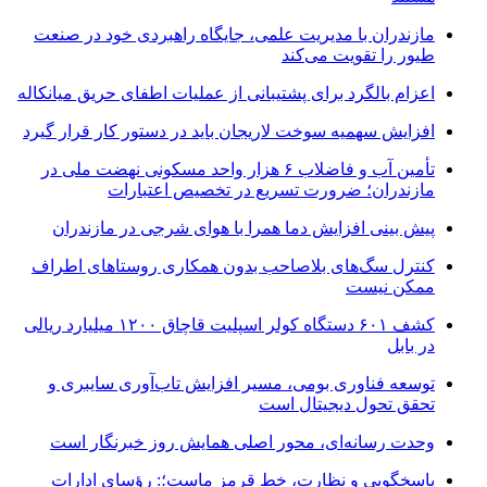
مازندران با مدیریت علمی، جایگاه راهبردی خود در صنعت
طیور را تقویت می‌کند
اعزام بالگرد برای پشتیبانی از عملیات اطفای حریق میانکاله
افزایش سهمیه سوخت لاریجان باید در دستور کار قرار گیرد
تأمین آب و فاضلاب ۶ هزار واحد مسکونی نهضت ملی در
مازندران؛ ضرورت تسریع در تخصیص اعتبارات
پیش بینی افزایش دما همرا با هوای شرجی در مازندران
کنترل سگ‌های بلاصاحب بدون همکاری روستاهای اطراف
ممکن نیست
کشف ۶۰۱ دستگاه کولر اسپلیت قاچاق ۱۲۰۰ میلیارد ریالی
در بابل
توسعه فناوری بومی، مسیر افزایش تاب‌آوری سایبری و
تحقق تحول دیجیتال است
وحدت رسانه‌ای، محور اصلی همایش روز خبرنگار است
پاسخگویی و نظارت، خط قرمز ماست؛: رؤسای ادارات