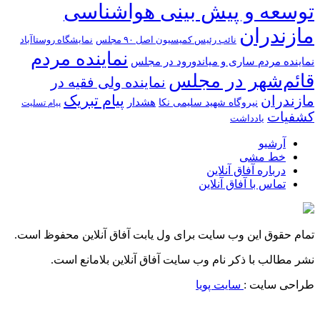
توسعه و پیش بینی هواشناسی
مازندران
نائب رئیس کمیسیون اصل ۹۰ مجلس
نمایشگاه روستا‌آباد
نماینده مردم
نماینده مردم ساری و میاندورود در مجلس
قائم‌شهر در مجلس
نماینده ولی فقیه در
مازندران
پیام تبریک
هشدار
نیروگاه شهید سلیمی نکا
پیام تسلیت
کشفیات
یادداشت
آرشیو
خط مشی
درباره آفاق آنلاین
تماس با آفاق آنلاین
تمام حقوق این وب سایت برای ول یابت آفاق آنلاین محفوظ است.
نشر مطالب با ذکر نام وب سایت آفاق آنلاین بلامانع است.
طراحی سایت :
سایت پویا