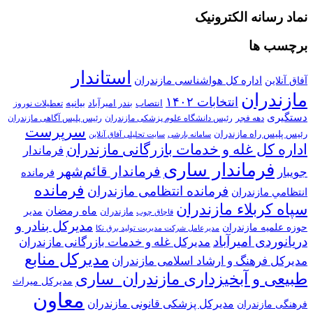
نماد رسانه الکترونیک
برچسب ها
استاندار
اداره کل هواشناسی مازندران
آفاق آنلاین
مازندران
انتخابات ۱۴۰۲
بیانیه
انتصاب
بندر امیرآباد
تعطیلات نوروز
دستگیری
دهه فجر
رئیس دانشگاه علوم پزشکی مازندران
رئیس پلیس آگاهی مازندران
سرپرست
رئیس پلیس راه مازندران
سامانه بارشی
سایت تحلیلی آفاق آنلاین
اداره کل غله و خدمات بازرگانی مازندران
فرماندار
فرماندار ساری
فرماندار قائم‌شهر
جویبار
فرمانده
فرمانده
فرمانده انتظامی مازندران
انتظامي مازندران
سپاه کربلاء مازندران
ماه رمضان
مدیر
مازندران
قاچاق چوب
مدیرکل بنادر و
حوزه علمیه مازندران
مدیرعامل شرکت مدیریت تولید برق نکا
دریانوردی امیرآباد
مدیرکل غله و خدمات بازرگانی مازندران
مدیرکل منابع
مدیرکل فرهنگ و ارشاد اسلامی مازندران
طبیعی و آبخیزداری مازندران_ساری
مدیرکل میراث
معاون
مدیرکل پزشکی قانونی مازندران
فرهنگی مازندران