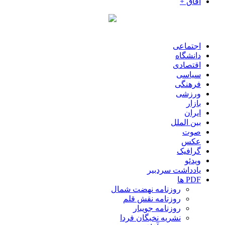
آفاق +
اجتماعی
دانشگاه
اقتصادی
سیاسی
فرهنگی
ورزشی
بازار
ایران
بین الملل
صوت
عکس
گرافیک
ویدئو
یادداشت سردبیر
PDF ها
روزنامه نهضت شمال
روزنامه نقش قلم
روزنامه جویبار
نشریه نخبگان فردا