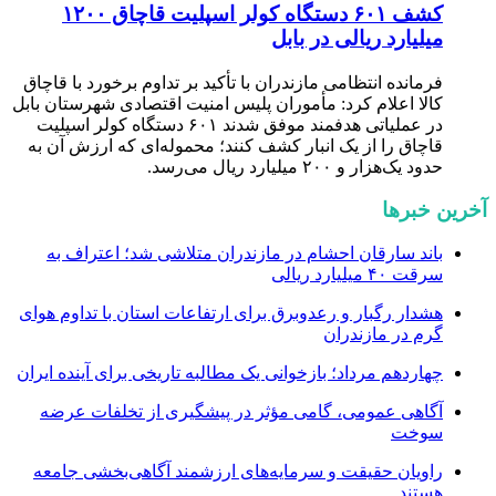
کشف ۶۰۱ دستگاه کولر اسپلیت قاچاق ۱۲۰۰
میلیارد ریالی در بابل
فرمانده انتظامی مازندران با تأکید بر تداوم برخورد با قاچاق
کالا اعلام کرد: مأموران پلیس امنیت اقتصادی شهرستان بابل
در عملیاتی هدفمند موفق شدند ۶۰۱ دستگاه کولر اسپلیت
قاچاق را از یک انبار کشف کنند؛ محموله‌ای که ارزش آن به
حدود یک‌هزار و ۲۰۰ میلیارد ریال می‌رسد.
آخرین خبرها
باند سارقان احشام در مازندران متلاشی شد؛ اعتراف به
سرقت ۴۰ میلیارد ریالی
هشدار رگبار و رعدوبرق برای ارتفاعات استان با تداوم هوای
گرم در مازندران
چهاردهم مرداد؛ بازخوانی یک مطالبه تاریخی برای آینده ایران
آگاهی عمومی، گامی مؤثر در پیشگیری از تخلفات عرضه
سوخت
راویان حقیقت و سرمایه‌های ارزشمند آگاهی‌بخشی جامعه
هستند