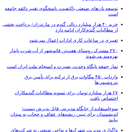
توسعه نان‌های صنعتی باکیفیت، پاسخگوی تغییر ذائقه جامعه
است
خرید ۴۰ هزار میلیارد ریالی گندم در مازندران/ پرداخت بخشی
از مطالبات گندم‌کاران ادامه دارد
تغییری در ساعات کاری ادارات اعمال نمی‌شود
۲۷۰ مشترک روستای هفت‌تن قائم‌شهر از آب شرب پایدار
بهره‌مند می‌شوند
نماز جمعه پایگاه وحدت، بصیرت و انسجام ملت ایران است
واردات ۴۵۰ مگاوات برق از ترکیه برای تأمین برق
پتروشیمی‌ها
۶۷ هزار میلیارد تومان برای تسویه مطالبات گندمکاران
اختصاص یافت
سوءاستفاده از جایگاه مدیریتی قابل پذیرش نیست؛
اندیشمندان برای تبیین ریشه‌های عفاف و حجاب به میدان
بیایند
واگذاری مدیریت شهرک‌ها و نواحی صنعتی به شرکت‌های