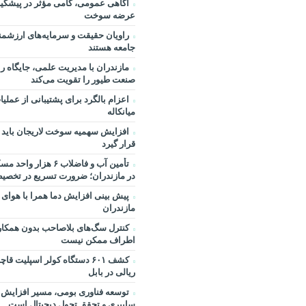
آگاهی عمومی، گامی مؤثر در پیشگیر
عرضه سوخت
راویان حقیقت و سرمایه‌های ارزشمن
جامعه هستند
مازندران با مدیریت علمی، جایگاه ر
صنعت طیور را تقویت می‌کند
اعزام بالگرد برای پشتیبانی از عمل
میانکاله
افزایش سهمیه سوخت لاریجان باید د
قرار گیرد
تأمین آب و فاضلاب ۶ ه
در مازندران؛ ضرورت تسریع در تخصیص
پیش بینی افزایش دما همرا با هوای
مازندران
کنترل سگ‌های بلاصاحب بدون همکار
اطراف ممکن نیست
ریالی در بابل
توسعه فناوری بومی، مسیر افزایش ت
سایبری و تحقق تحول دیجیتال است