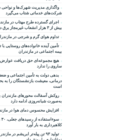
واگذاری مدیریت شهرک‌ها و نواحی ص
شرکت‌های خدماتی شتاب می‌گیرد
اجرای گسترده طرح مهتاب در مازند
بیش از ۳ هزار انشعاب غیرمجاز برق در چهار ماه
تداوم هوای گرم و شرجی در مازندرا
تأمین آینده خانواده‌های روستایی ب
بیمه اجتماعی در مازندران
هیچ مجموعه‌ای حق دریافت عوارض 
ساروی را ندارد
بدهی دولت به تأمین اجتماعی و ض
درمانی، معیشت بازنشستگان را به بح
است
روکش آسفالت محورهای مازندران با 
به‌صورت شبانه‌روزی ادامه دارد
افزایش محسوس دمای هوا در مازند
سوء
کلاهبرداری به بار آورد
تولید ۹۳ تن پیله‌تر ابریشم در م
نوغانداری را رونق داد