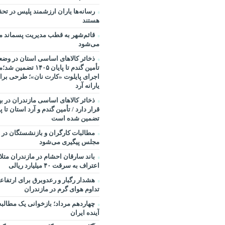
رسانه‌ها یاران ارزشمند پلیس در تحق
هستند
قائم‌شهر به قطب مدیریت پسماند ما
می‌شود
ذخائر کالاهای اساسی استان در وض
تأمین گندم تا پایان ۱۴۰۵
اجرای پایلوت «کارت نان»؛ طرحی بر
یارانه آرد
ذخائر کالاهای اساسی مازندران در 
تضمین شده است
مطالبات کارگران و بازنشستگان در
مجلس پیگیری می‌شود
باند سارقان احشام در مازندران مت
اعتراف به سرقت ۴۰ میلیارد ریالی
هشدار رگبار و رعدوبرق برای ارتفاعا
تداوم هوای گرم در مازندران
چهاردهم مرداد؛ بازخوانی یک مطالبه
آینده ایران