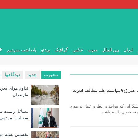
ایران
بین الملل
صوت
عکس
گرافیک
ویدئو
یادداشت سردبیر
DF
محبوب
جدید
دیدگاهها
تداوم هوای سرد 
 علی(ع)/سیاست علم مطالعه قدرت
مازندران
انی که بتوانند در نظر و عمل در مورد
مسائل زیست مح
عه، فنونی داشته باشند.
مطالبات مردمی
نخستین بسته مو