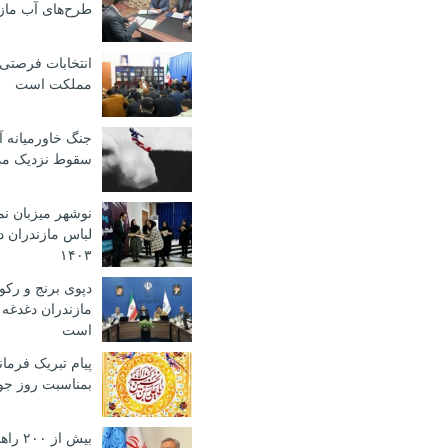
طرح‌های آب ماز
انتخابات فرصتی 
مملکت است
جنگ خاورمیانه آم
سقوط نزدیک می
نوشهر میزبان نم
لباس مازندران د
۱۴۰۳
دپوی برنج و رکود
مازندران دغدغه
است
پیام تبریک فرما
بمناسبت روز جو
بیش از