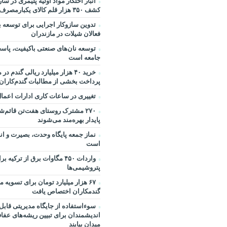
انبار احتکار مواد اولیه پلیمری در 
کشف ۳۵۰ هزار قلم کالای یکبارمصرف
تدوین سازوکار اجرایی برای توسعه ب
فعالان شیلات در مازندران
توسعه نان‌های صنعتی باکیفیت، پاسخ
جامعه است
خرید ۴۰ هزار میلیارد ریالی گندم د
پرداخت بخشی از مطالبات گندم‌کاران 
تغییری در ساعات کاری ادارات اعما
۲۷۰ مشترک روستای هفت‌تن قائم‌
پایدار بهره‌مند می‌شوند
نماز جمعه پایگاه وحدت، بصیرت و ا
است
واردات ۴۵۰ مگاوات برق از ترکیه
پتروشیمی‌ها
۶۷ هزار میلیارد تومان برای تسویه 
گندمکاران اختصاص یافت
سوءاستفاده از جایگاه مدیریتی قاب
اندیشمندان برای تبیین ریشه‌های عفا
میدان بیایند