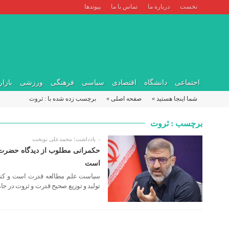
نخست
درباره ما
تماس با ما
پیوندها
اجتماعی
دانشگاه
اقتصادی
سیاسی
فرهنگی
ورزشی
بازار
شما اینجا هستید »
صفحه اصلی »
برچسب زده شده با : ثروت
برچسب : ثروت
یادداشت؛ محمدعلی نوبخت
۱۳ فروردین ۱۴۰۳
حکمرانی مطلوب از دیدگاه حضرت
است
سیاست علم مطالعه قدرت است و کنشگر
تولید و توزیع صحیح قدرت و ثروت در جام