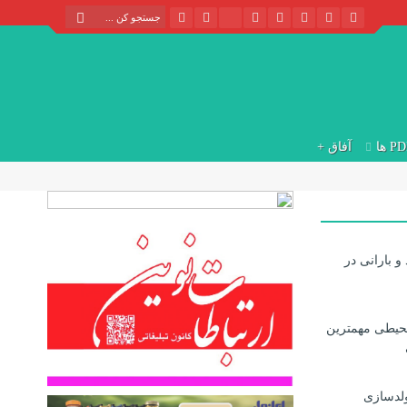
P ها
آفاق +
و بارانی در
یطی مهمترین
لدسازی