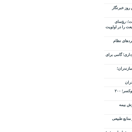
روز خبرنگار
؛: رؤسای
عت را در اولویت
بردهای نظام
بخیزداری؛ گامی برای
ازندران؛
ران
آغاز نوسازی ۱۴۰۰ متر از شبکه آب اوکسر؛ ۲۰۰
رش بیمه
منابع طبیعی