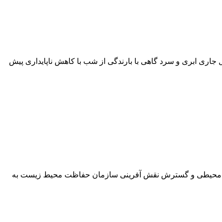
اي پيـش يابـي هواشناسـي، وضعيت جوي استان مازندران از امروز تا یکشنبه ۱۳ اسفند ماه سال جاری ابری و سرد گاهی با بارندگی از شب با کاهش ناپایداری پيش
ست محیطی و گسترش نقش آفرینی سازمان حفاظت محیط زیست به