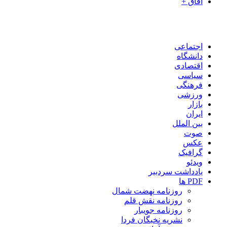
آفاق +
اجتماعی
دانشگاه
اقتصادی
سیاسی
فرهنگی
ورزشی
بازار
ایران
بین الملل
صوت
عکس
گرافیک
ویدئو
یادداشت سردبیر
PDF ها
روزنامه نهضت شمال
روزنامه نقش قلم
روزنامه جویبار
نشریه نخبگان فردا