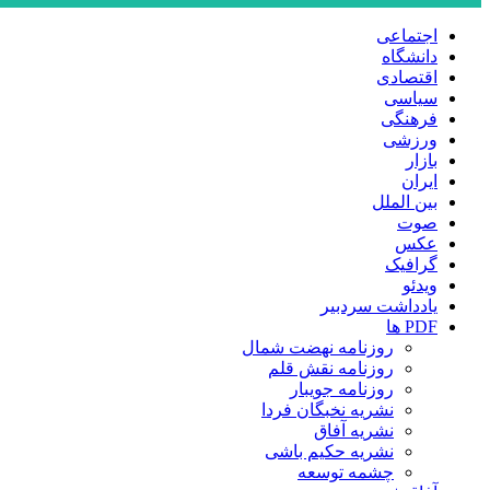
اجتماعی
دانشگاه
اقتصادی
سیاسی
فرهنگی
ورزشی
بازار
ایران
بین الملل
صوت
عکس
گرافیک
ویدئو
یادداشت سردبیر
PDF ها
روزنامه نهضت شمال
روزنامه نقش قلم
روزنامه جویبار
نشریه نخبگان فردا
نشریه آفاق
نشریه حکیم باشی
چشمه توسعه