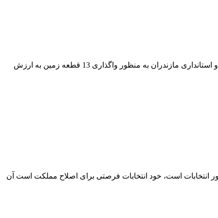
نخستین بسته مولدسازی دارایی‌های دولت در مازندران با امضای تفاهمنامه سه‌جانبه بین شرکت آب منطقه‌ای مازندران، وزارت نیرو و استانداری مازندران به منظور واگذاری 13 قطعه زمین به ارزش
ضور انتخابات است، خود انتخابات فرصتی برای اصلاح مملکت است آن