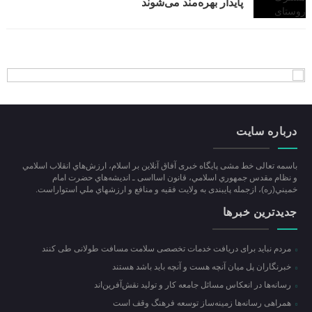
پایدار بهره‌مند می‌شوند
درباره سایت
باسمه تعالی خط مشی پایگاه خبری آفاق آنلاین بر اسلام، ارزش‌هاي انقلاب اسلامي
و نظام مقدس جمهوري اسلامي، قانون اسااسی ـ انديشه‌هاي حضرت امام
خميني(ره)، ازجمله پایبندی به ولايت فقيه و منافع و ارزشهاي ملي استواراست.
جدیدترین خبرها
مردم نباید برای دریافت خدمات تخصصی سلامت مسافت طولانی طی کنند
خبرنگاران پل میان آنچه هست و آنچه باید باشد هستند
رسانه‌ها در انعکاس مسائل جامعه کار و تولید نقش‌آفرین‌اند
همراهی رسانه‌ها زمینه‌ساز توسعه فرهنگ وقف است