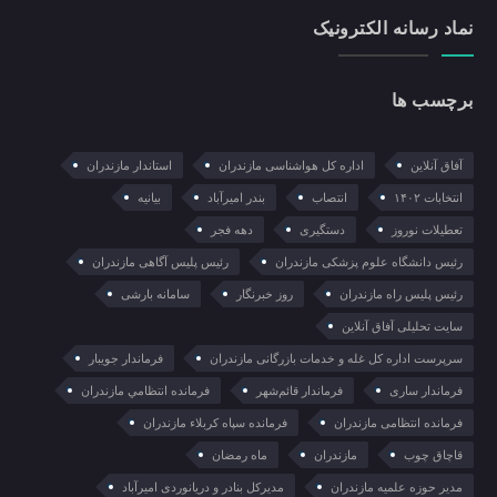
نماد رسانه الکترونیک
برچسب ها
آفاق آنلاین
اداره کل هواشناسی مازندران
استاندار مازندران
انتخابات ۱۴۰۲
انتصاب
بندر امیرآباد
بیانیه
تعطیلات نوروز
دستگیری
دهه فجر
رئیس دانشگاه علوم پزشکی مازندران
رئیس پلیس آگاهی مازندران
رئیس پلیس راه مازندران
روز خبرنگار
سامانه بارشی
سایت تحلیلی آفاق آنلاین
سرپرست اداره کل غله و خدمات بازرگانی مازندران
فرماندار جویبار
فرماندار ساری
فرماندار قائم‌شهر
فرمانده انتظامي مازندران
فرمانده انتظامی مازندران
فرمانده سپاه کربلاء مازندران
قاچاق چوب
مازندران
ماه رمضان
مدیر حوزه علمیه مازندران
مدیرکل بنادر و دریانوردی امیرآباد