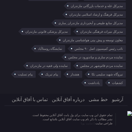
مدیرکل غله و خدمات بازرگانی مازندران
مدیرکل فرهنگ و ارشاد اسلامی مازندران
مدیرکل منابع طبیعی و آبخیزداری مازندران_ساری
مدیرکل میراث فرهنگی مازندران
مدیرکل پزشکی قانونی مازندران
معاون توسعه و پیش بینی هواشناسی مازندران
نائب رئیس کمیسیون اصل ۹۰ مجلس
نمایشگاه روستا‌آباد
نماینده مردم ساری و میاندورود در مجلس
نماینده مردم قائم‌شهر در مجلس
نماینده ولی فقیه در مازندران
نیروگاه شهید سلیمی نکا
هشدار
پیام تبریک
پیام تسلیت
کشفیات
یادداشت
آرشیو
خط مشی
درباره آفاق آنلاین
تماس با آفاق آنلاین
تمام حقوق این وب سایت برای ول یابت آفاق آنلاین محفوظ است.
نشر مطالب با ذکر نام وب سایت آفاق آنلاین بلامانع است.
طراحی سایت :
سایت پویا