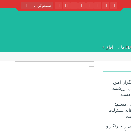
P ها
آفاق +
گران امین
ن ارزشمند
هستند
ی هستیم؛
اله مسئولیت
ست
ی را خبرنگار و