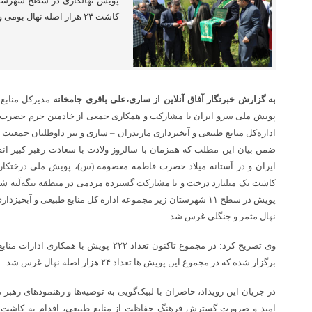
پویش نهالکاری در سطح شهرستان
کاشت ۲۴ هزار اصله نهال بومی و سازگار با اقلیم مازندران است.
به گزارش خبرنگار آفاق آنلاین از ساری،
علی باقری جامخانه
مدیرکل منابع 
پویش ملی سرو ایران با مشارکت و همکاری جمعی از خادمین حرم حضرت م
اداره‌کل منابع طبیعی و آبخیزداری مازندران – ساری و نیز داوطلبان جمعیت
ضمن بیان این مطلب که همزمان با سالروز ولادت با سعادت رهبر کبیر ا
ایران و در آستانه میلاد حضرت فاطمه معصومه (س)، پویش ملی درختکا
کاشت یک میلیارد درخت و با مشارکت گسترده مردمی در منطقه تنگه‌لَته شه
نهال مثمر و جنگلی غرس شد.
وی تصریح کرد: در مجموع تاکنون تعداد ۲۲۲ پویش
برگزار شده که در مجموع این پویش ها تعداد ۲۴ هزار اصله نهال غرس شد.
در جریان این رویداد، حاضران با لبیک‌گویی به توصیه‌ها و رهنمودهای رهب
امید و ضرورت گسترش فرهنگ حفاظت از منابع طبیعی، اقدام به کاشت نها