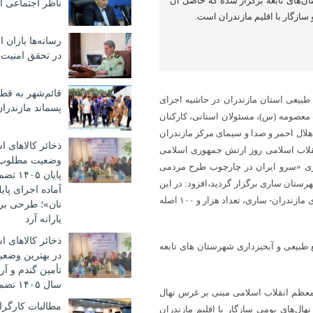
‌های تابعه برگزار شده که حاصل آن
ناظر اجتماعی ا
رسانه‌ها یاران 
در تحقق امنیت پ
قائم‌شهر به ق
طبیعی استان مازندران در حاشیه اجرای
پسماند مازندرا
عصومه (س)، مسئولان استانی، کارکنان
 هلال احمر و صدا و سیمای مرکز مازندران
ذخائر کالاهای 
نقلاب اسلامی روز ارتش جمهوری اسلامی
وضعیت مطلوب؛ ت
ری «سرو ایران در چارچوب طرح مردمی
پایان 
رستان ساری برگزار گردید،افزود: در این
آماده اجرای پا
پویش در سطح ۱۱ شهرستان زیر مجموعه اداره کل منابع طبیعی و آبخیزداری مازندران- ساری، تعداد هزار و ۱۰۰ اصله
نان»؛ طرحی بر
یارانه آرد
ذخائر کالاهای 
 با همکاری ادارات منابع طبیعی و آبخیزداری شهرستان های تابعه
در بهترین وضعیت
تأمین گندم و آرد
سال ۱۴۰۵ تضمین شده است
ر معظم انقلاب اسلامی مبنی بر غرس نهال
مطالبات کارگرا
ل‌های بومی سازگار با اقلیم مازندران