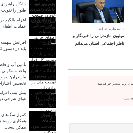
جایگاه راهبردی
طیور را تقویت 
اعزام بالگرد برا
عملیات اطفای ح
استاندار مازندران:
میلیون مازندرانی را خبرنگار و
افزایش سهمیه 
ناظر اجتماعی استان می‌دانم
باید در دستور کا
واحد مسکونی ن
مازندران؛ ضرو
تخصیص اعتبارا
ت در وب منتشر خواهد شد.
پیش بینی افزایش
هوای شرجی در 
هد شد.
کنترل سگ‌های 
همکاری روستاه
ممکن نیست