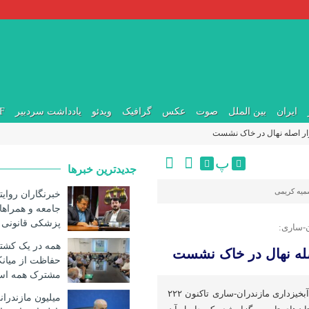
ایران
بین الملل
صوت
عکس
گرافیک
ویدئو
یادداشت سردبیر
DF
پ
جدیدترین خبرها
یه کریمی
خبرنگاران روایت
جامعه و همراها
پزشکی قانونی 
ن-ساری:
همه در یک کشت
حفاظت از میانک
مشترک همه ا
به گفته مدیرکل منابع طبیعی و آبخیزداری مازندران-ساری تاکنون ۲۲۲
میلیون مازندران