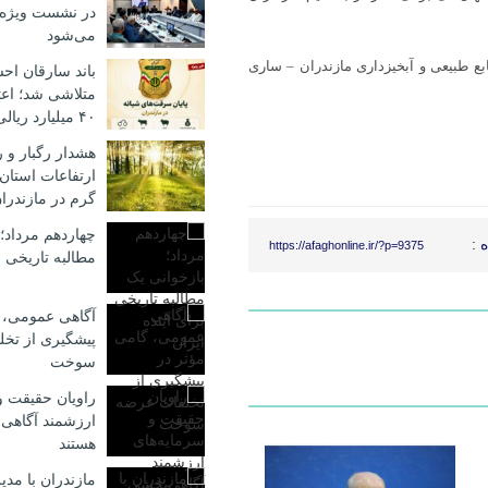
در نشست ویژه
می‌شود
ابع طبیعی و آبخیزداری مازندران – ساری
باند سارقان احش
متلاشی شد؛ اع
۴۰ میلیارد ریالی
هشدار رگبار و 
ارتفاعات استان 
گرم در مازندرا
چهاردهم مرداد؛
 :
https://afaghonline.ir/?p=9375
مطالبه تاریخی ب
آگاهی عمومی، 
پیشگیری از تخ
سوخت
راویان حقیقت و
ارزشمند آگاهی
هستند
مازندران با مد