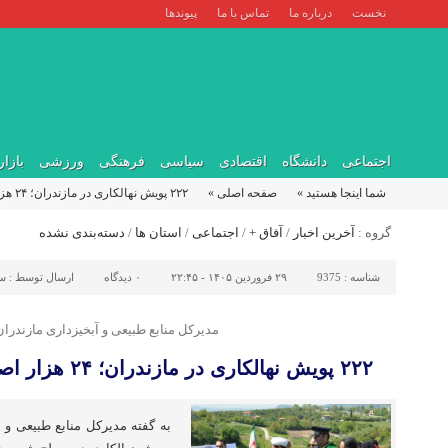
نخست
درباره ما
تماس با ما
پیوندها
اجتماعی
دانشگاه
اقتصادی
سیاسی
فرهنگی
ورزشی
بازار
شما اینجا هستید »
صفحه اصلی »
۲۲۲ پویش نهالکاری در مازندران؛ ۲۴ هزار اصله نهال در خاک نشست
گروه :
آخرین اخبار
/
آفاق +
/
اجتماعی
/
استان ها
/
دسته‌بندی نشده
شناسه :
9375
۲۹ فروردین ۱۴۰۵ - ۲۲:۴۵
۰
دیدگاه
ارسال توسط :
سم
مدیرکل منابع طبیعی و آبخیزداری مازندرا
۲۲۲ پویش نهالکاری در مازندران؛ ۲۴ هزار اصله نهال در خاک نشست