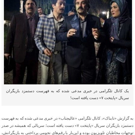
یک کانال تلگرامی در خبری مدعی شده که به فهرست دستمزد بازیگران
سریال «پایتخت ۷» دست یافته است!
به گزارش «تابناک»، کانال تلگرامی «عالیجناب» در خبری مدعی شده که به فهرست
دستمزد بازیگران سریال «پایتخت ۷» دست یافته است؛ سریالی که همیشه در صدر
توجهات مخاطبان تلویزیون بوده و این‌بار با رقم‌های نجومی پرداختی به بازیگرانش،