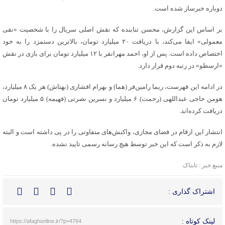
دوباره خبرساز شده است.
بر اساس این گزارش، محسن تنابنده که نقش اصلی سریال را با شخصیت «نقی
معمولی» ایفا می‌کند، با دریافت ۲۰ میلیارد تومان، بالاترین دستمزد را به خود
اختصاص داده است. پس از او، احمد مهرانفر با ۱۲ میلیارد تومان برای بازی در نقش
«ارسطو» در رتبه دوم قرار دارد.
در ادامه این فهرست، ریما رامین‌فر (هما) و بهرام افشاری (بهتاش) هر یک ۸ میلیارد،
هومن حاجی عبداللهی (رحمت) ۶ میلیارد و نسرین نصرتی (فهیمه) ۵ میلیارد تومان
دریافت کرده‌اند.
انتشار این ارقام در فضای مجازی، واکنش‌های متفاوتی را در پی داشته است و البته
لازم به ذکر است که این خبر توسط هیچ رسانه رسمی تایید نشده.
منبع خبر : تابناک
اشتراک گذاری :
لینک کوتاه :
https://afaghonline.ir/?p=4764