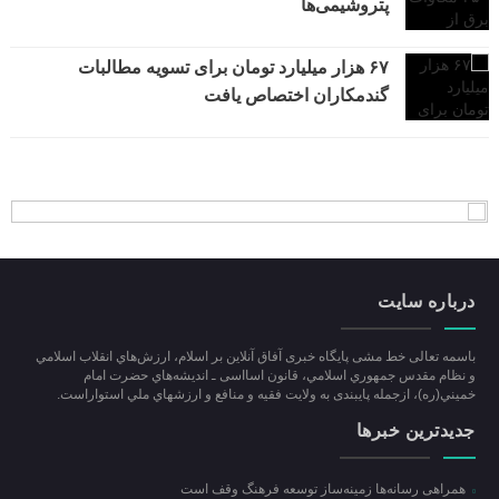
پتروشیمی‌ها
۶۷ هزار میلیارد تومان برای تسویه مطالبات
گندمکاران اختصاص یافت
درباره سایت
باسمه تعالی خط مشی پایگاه خبری آفاق آنلاین بر اسلام، ارزش‌هاي انقلاب اسلامي
و نظام مقدس جمهوري اسلامي، قانون اسااسی ـ انديشه‌هاي حضرت امام
خميني(ره)، ازجمله پایبندی به ولايت فقيه و منافع و ارزشهاي ملي استواراست.
جدیدترین خبرها
همراهی رسانه‌ها زمینه‌ساز توسعه فرهنگ وقف است