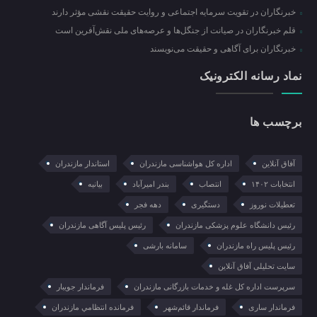
خبرنگاران در تقویت سرمایه اجتماعی و روایت حقیقت نقشی مؤثر دارند
قلم خبرنگاران در صیانت از جنگل‌ها و عرصه‌های ملی نقش‌آفرین است
خبرنگاران برای آگاهی و حقیقت می‌نویسند
نماد رسانه الکترونیک
برچسب ها
آفاق آنلاین
اداره کل هواشناسی مازندران
استاندار مازندران
انتخابات ۱۴۰۲
انتصاب
بندر امیرآباد
بیانیه
تعطیلات نوروز
دستگیری
دهه فجر
رئیس دانشگاه علوم پزشکی مازندران
رئیس پلیس آگاهی مازندران
رئیس پلیس راه مازندران
سامانه بارشی
سایت تحلیلی آفاق آنلاین
سرپرست اداره کل غله و خدمات بازرگانی مازندران
فرماندار جویبار
فرماندار ساری
فرماندار قائم‌شهر
فرمانده انتظامي مازندران