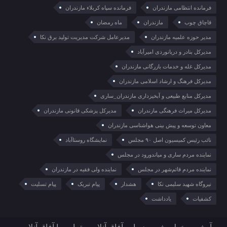
فرمانده انتظامی مازندران
فرمانده سپاه کربلاء مازندران
قاچاق چوب
مازندران
ماه رمضان
مدیر حوزه علمیه مازندران
مدیرعامل شرکت مدیریت تولید برق نکا
مدیرکل بنادر و دریانوردی امیرآباد
مدیرکل غله و خدمات بازرگانی مازندران
مدیرکل فرهنگ و ارشاد اسلامی مازندران
مدیرکل منابع طبیعی و آبخیزداری مازندران_ساری
مدیرکل میراث فرهنگی مازندران
مدیرکل پزشکی قانونی مازندران
معاون توسعه و پیش بینی هواشناسی مازندران
نائب رئیس کمیسیون اصل ۹۰ مجلس
نمایشگاه روستا‌آباد
نماینده مردم ساری و میاندورود در مجلس
نماینده مردم قائم‌شهر در مجلس
نماینده ولی فقیه در مازندران
نیروگاه شهید سلیمی نکا
هشدار
پیام تبریک
پیام تسلیت
کشفیات
یادداشت