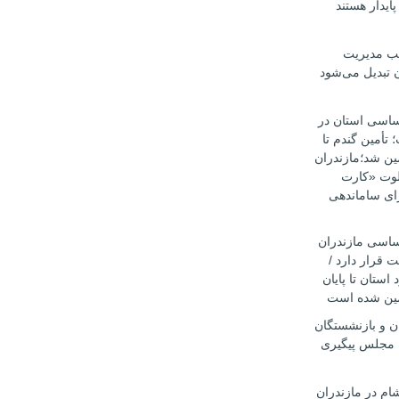
ایدار هستند
طب مدیریت
ن تبدیل می‌شود
اساسی استان در
أمین گندم تا
۱۴۰۵ تضمین شد؛مازندران
یلوت «کارت
ای ساماندهی
اساسی مازندران
 قرار دارد /
 استان تا پایان
ن و بازنشستگان
 مجلس پیگیری
ام در مازندران