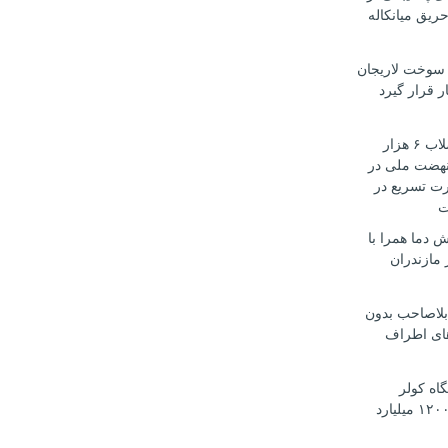
ریق میانکاله
سوخت لاریجان
ر قرار گیرد
تأمین آب و فاضلاب ۶ هزار
هضت ملی در
رت تسریع در
ت
 دما همرا با
مازندران
بلاصاحب بدون
ای اطراف
 دستگاه کولر
اسپلیت قاچاق ۱۲۰۰ میلیارد