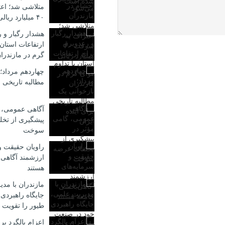
متلاشی شد؛ اع
۴۰ میلیارد ریالی
هشدار رگبار و 
ارتفاعات استان 
گرم در مازندرا
چهاردهم مرداد؛
مطالبه تاریخی ب
آگاهی عمومی، 
پیشگیری از تخ
سوخت
راویان حقیقت و
ارزشمند آگاهی
هستند
مازندران با مد
جایگاه راهبردی
طیور را تقویت 
اعزام بالگرد برا