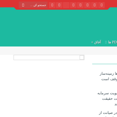
P ها
آفاق +
 زمینه‌ساز
وقف است
قویت سرمایه
یت حقیقت
د
در صیانت از