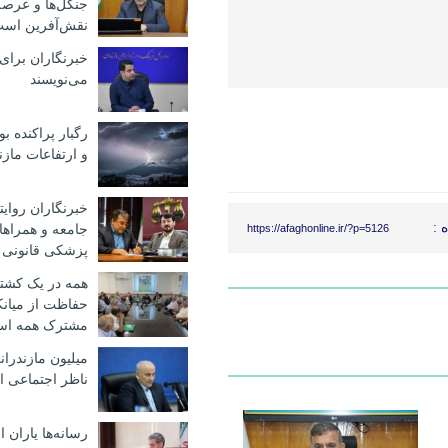
جنگل‌ها و عرصه
نقش‌آفرین اس
خبرنگاران برای
می‌نویسند
رگبار پراکنده بو
و ارتفاعات مازن
خبرنگاران روایت
 :
جامعه و همراها
https://afaghonline.ir/?p=5126
پزشکی قانونی 
همه در یک کشت
حفاظت از میانک
مشترک همه ا
میلیون مازندران
ناظر اجتماعی ا
رسانه‌ها یاران 