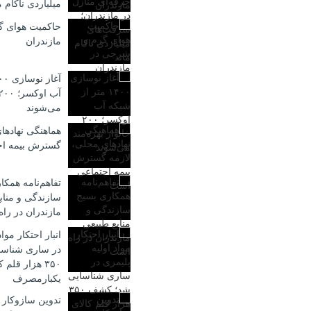
میلیاردی ناکام م
حاکمیت هوای گ
مازندران
می‌شوند
هماهنگی نهادها
گسترش بیمه ا
تفاهم‌نامه همکا
سازندگی و مناب
مازندران در را
انبار احتکار موا
در ساری شناس
۳۵۰ هزار قلم 
یکبارمصرف
تدوین سازوکار 