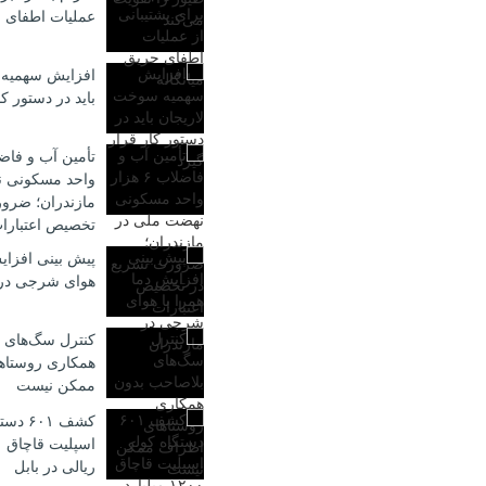
عملیات اطفای ح
افزایش سهمیه 
باید در دستور کا
واحد مسکونی ن
مازندران؛ ضرو
تخصیص اعتبارا
پیش بینی افزایش
هوای شرجی در 
کنترل سگ‌های 
همکاری روستاه
ممکن نیست
کشف ۶۰۱
ریالی در بابل