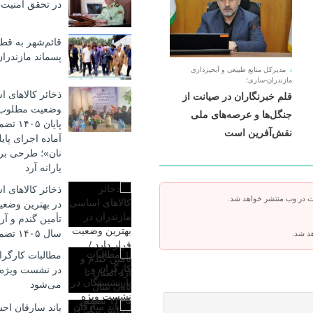
در تحقق امنیت پ
قائم‌شهر به ق
پسماند مازندرا
مدیرکل منابع طبیعی و آبخیزداری
مازندران-ساری؛
ذخائر کالاهای 
قلم خبرنگاران در صیانت از
وضعیت مطلوب؛ ت
جنگل‌ها و عرصه‌های ملی
پایان 
نقش‌آفرین است
آماده اجرای پا
نان»؛ طرحی بر
یارانه آرد
ذخائر کالاهای 
ت در وب منتشر خواهد شد.
در بهترین وضعیت
تأمین گندم و آرد
سال ۱۴۰۵ تضمین شده است
هد شد.
مطالبات کارگرا
در نشست ویژه
می‌شود
باند سارقان احش