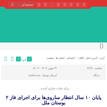
پ
گروه :
آخرین اخبار
/
آفاق +
/
اجتماعی
/
استان ها
/
سیاسی
شناسه :
4355
۲۹ بهمن ۱۴۰۳ - ۱۸:۰۴
۰
دیدگاه
ارسال توسط :
mehdi razi
برای نجات ساری آمدند ...
پایان ۱۰ سال انتظار ساروی‌ها برای اجرای فاز ۲
بوستان ملل