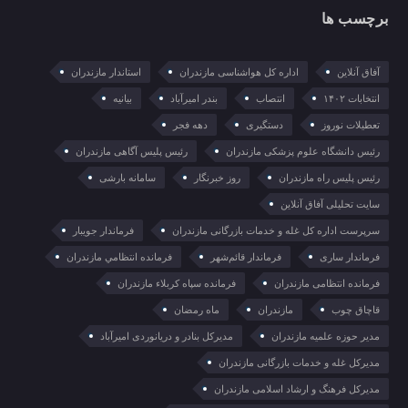
برچسب ها
آفاق آنلاین
اداره کل هواشناسی مازندران
استاندار مازندران
انتخابات ۱۴۰۲
انتصاب
بندر امیرآباد
بیانیه
تعطیلات نوروز
دستگیری
دهه فجر
رئیس دانشگاه علوم پزشکی مازندران
رئیس پلیس آگاهی مازندران
رئیس پلیس راه مازندران
روز خبرنگار
سامانه بارشی
سایت تحلیلی آفاق آنلاین
سرپرست اداره کل غله و خدمات بازرگانی مازندران
فرماندار جویبار
فرماندار ساری
فرماندار قائم‌شهر
فرمانده انتظامي مازندران
فرمانده انتظامی مازندران
فرمانده سپاه کربلاء مازندران
قاچاق چوب
مازندران
ماه رمضان
مدیر حوزه علمیه مازندران
مدیرکل بنادر و دریانوردی امیرآباد
مدیرکل غله و خدمات بازرگانی مازندران
مدیرکل فرهنگ و ارشاد اسلامی مازندران