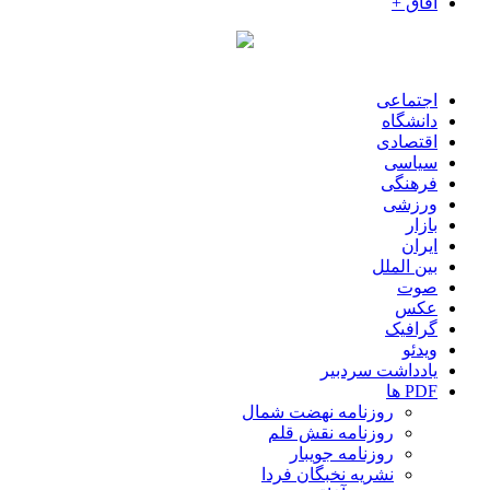
آفاق +
اجتماعی
دانشگاه
اقتصادی
سیاسی
فرهنگی
ورزشی
بازار
ایران
بین الملل
صوت
عکس
گرافیک
ویدئو
یادداشت سردبیر
PDF ها
روزنامه نهضت شمال
روزنامه نقش قلم
روزنامه جویبار
نشریه نخبگان فردا