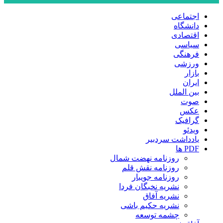
اجتماعی
دانشگاه
اقتصادی
سیاسی
فرهنگی
ورزشی
بازار
ایران
بین الملل
صوت
عکس
گرافیک
ویدئو
یادداشت سردبیر
PDF ها
روزنامه نهضت شمال
روزنامه نقش قلم
روزنامه جویبار
نشریه نخبگان فردا
نشریه آفاق
نشریه حکیم باشی
چشمه توسعه