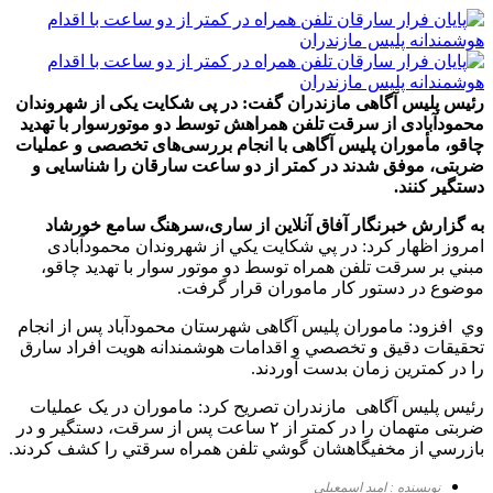
رئیس پلیس آگاهی مازندران گفت: در پی شکایت یکی از شهروندان
محمودآبادی از سرقت تلفن همراهش توسط دو موتور‌سوار با تهدید
چاقو، مأموران پلیس آگاهی با انجام بررسی‌های تخصصی و عملیات
ضربتی، موفق شدند در کمتر از دو ساعت سارقان را شناسایی و
دستگیر کنند.
به گزارش خبرنگار آفاق آنلاین از ساری،
سرهنگ سامع خورشاد
امروز اظهار کرد: در پي شکايت يکي از شهروندان محمودآبادی
مبني بر سرقت تلفن همراه توسط دو موتور سوار با تهدید چاقو،
موضوع در دستور کار ماموران قرار گرفت.
وي افزود: ماموران پلیس آگاهی شهرستان محمودآباد پس از انجام
تحقيقات دقيق و تخصصي و اقدامات هوشمندانه هويت افراد سارق
را در کمترين زمان بدست آوردند.
رئیس پلیس آگاهی مازندران تصریح کرد: ماموران در یک عملیات
ضربتی متهمان را در کمتر از ۲ ساعت پس از سرقت، دستگير و در
بازرسي از مخفيگاهشان گوشي تلفن همراه سرقتي را کشف کردند.
نویسنده : امید اسمعیلی