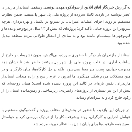
به گزارش خبرنگار آفاق آنلاین از سوادکوه،
مهدی یونسی رستمی
استاندار مازندران
عصر دوشنبه در بازدید کاملا سرزده از پروژه ملی پل شهر پل‌سفید، ضمن نظارت
مستقیم بر روند اجرای عملیات عمرانی، بر تسریع در تکمیل و بهره‌برداری هرچه
سریع‌تر این پروژه حیاتی تأکید کرد؛ پروژه‌ای که بیش از ۲۳ سال در پیچ‌وخم وعده‌ها و
کم‌توجهی‌ها نیمه‌تمام مانده بود و به نمادی از انتظار طولانی مردم منطقه تبدیل
شده بود.
استاندار مازندران بار دیگر با حضوری سرزده، بی‌آلایش، بدون تشریفات و خارج از
ساعات اداری، در قلب پروژه ملی پل شهر پل‌س۶فید حاضر شد تا نشان دهد
مدیریت جهادی، پشت میز معنا نمی‌شود؛ بلکه در دل کارگاه‌ها، میان کارگران و در
متن مشکلات مردم شکل می‌گیرد.اما امروز، با عزم راسخ و اراده میدانی استاندار
مازندران، نفس تازه‌ای در کالبد این پروژه دمیده شده است؛ همان روحیه‌ای که
پیش از این نیز بسیاری از پروژه‌های راهبردی، زیرساختی و زمین‌مانده استان را از
رکود خارج کرد و به سرانجام رساند.
در جریان این بازدید، با حضور در بخش‌های مختلف پروژه و گفت‌وگوی مستقیم با
عوامل اجرایی و کارگران، روند پیشرفت کار را از نزدیک بررسی کرد و خواستار
بسیج همه ظرفیت‌ها برای پایان دادن به انتظار دیرینه مردم شد.