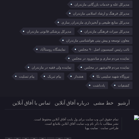
مدیرکل غله و خدمات بازرگانی مازندران
مدیرکل فرهنگ و ارشاد اسلامی مازندران
مدیرکل منابع طبیعی و آبخیزداری مازندران_ساری
مدیرکل میراث فرهنگی مازندران
مدیرکل پزشکی قانونی مازندران
معاون توسعه و پیش بینی هواشناسی مازندران
نائب رئیس کمیسیون اصل ۹۰ مجلس
نمایشگاه روستا‌آباد
نماینده مردم ساری و میاندورود در مجلس
نماینده مردم قائم‌شهر در مجلس
نماینده ولی فقیه در مازندران
نیروگاه شهید سلیمی نکا
هشدار
پیام تبریک
پیام تسلیت
کشفیات
یادداشت
آرشیو
خط مشی
درباره آفاق آنلاین
تماس با آفاق آنلاین
تمام حقوق این وب سایت برای ول یابت آفاق آنلاین محفوظ است.
نشر مطالب با ذکر نام وب سایت آفاق آنلاین بلامانع است.
طراحی سایت :
سایت پویا