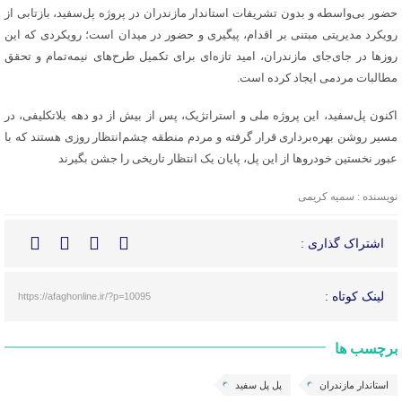
حضور بی‌واسطه و بدون تشریفات استاندار مازندران در پروژه پل‌سفید، بازتابی از
رویکرد مدیریتی مبتنی بر اقدام، پیگیری و حضور در میدان است؛ رویکردی که این
روزها در جای‌جای مازندران، امید تازه‌ای برای تکمیل طرح‌های نیمه‌تمام و تحقق
مطالبات مردمی ایجاد کرده است.
اکنون پل‌سفید، این پروژه ملی و استراتژیک، پس از بیش از دو دهه بلاتکلیفی، در
مسیر روشن بهره‌برداری قرار گرفته و مردم منطقه چشم‌انتظار روزی هستند که با
عبور نخستین خودروها از این پل، پایان یک انتظار تاریخی را جشن بگیرند
نویسنده : سمیه کریمی
اشتراک گذاری :
لینک کوتاه :
https://afaghonline.ir/?p=10095
برچسب ها
استاندار مازندران
پل پل سفید