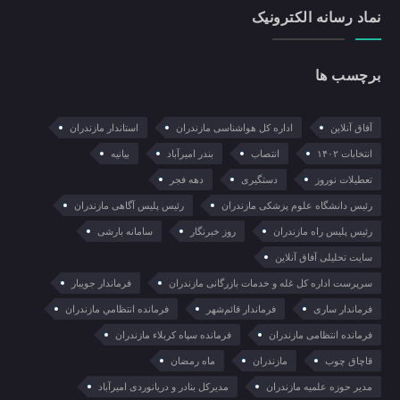
نماد رسانه الکترونیک
برچسب ها
آفاق آنلاین
اداره کل هواشناسی مازندران
استاندار مازندران
انتخابات ۱۴۰۲
انتصاب
بندر امیرآباد
بیانیه
تعطیلات نوروز
دستگیری
دهه فجر
رئیس دانشگاه علوم پزشکی مازندران
رئیس پلیس آگاهی مازندران
رئیس پلیس راه مازندران
روز خبرنگار
سامانه بارشی
سایت تحلیلی آفاق آنلاین
سرپرست اداره کل غله و خدمات بازرگانی مازندران
فرماندار جویبار
فرماندار ساری
فرماندار قائم‌شهر
فرمانده انتظامي مازندران
فرمانده انتظامی مازندران
فرمانده سپاه کربلاء مازندران
قاچاق چوب
مازندران
ماه رمضان
مدیر حوزه علمیه مازندران
مدیرکل بنادر و دریانوردی امیرآباد