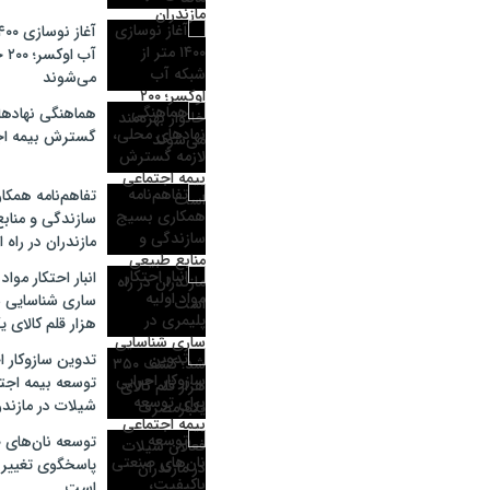
آب 
می‌شوند
هماهنگی نهادها
گسترش بیمه ا
تفاهم‌نامه همک
سازندگی و مناب
مازندران در راه
انبار احتکار مواد
هزار قلم کالای 
تدوین سازوکار ا
توسعه بیمه اجتم
شیلات در مازندر
توسعه نان‌های 
پاسخگوی تغییر 
است