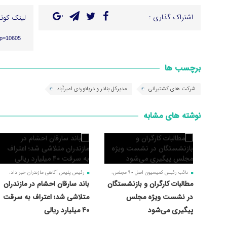
اشتراک گذاری :
لینک کوتا
/?p=10605
برچسب ها
شرکت های کشتیرانی
مدیرکل بنادر و دریانوردی امیرآباد
نوشته های مشابه
نائب رئیس کمیسیون اصل ۹۰ مجلس:
رئیس پلیس آگاهی مازندران خبر داد:
مطالبات کارگران و بازنشستگان
باند سارقان احشام در مازندران
در نشست ویژه مجلس
متلاشی شد؛ اعتراف به سرقت
پیگیری می‌شود
۴۰ میلیارد ریالی