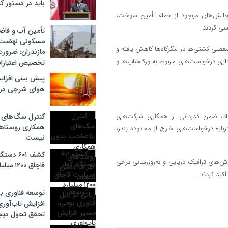
باید در دستور کا
 چالش‌های موجود از جمله تأمین سوخت،
سی کردند.
مسکونی نهضت 
عطلی کشتی‌ها در لنگرگاه‌ها کاهش یافته و
مازندران؛ ضرور
اداری درخواست‌های مربوط به ورک‌شاپ‌ها و
تخصیص اعتبارا
پیش بینی افزایش
هوای شرجی در م
یرآباد، ضمن قدردانی از همکاری شرکت‌های
کنترل سگ‌های 
همکاری روستاه
اره درخواست‌های خارج از محدوده بندر،
نیست
کشف ۶۰۱ 
‌های ترافیک دریایی و به‌روزرسانی برخی
قاچاق ۱۲۰۰ میلیارد ریالی در بابل
کید کردند.
توسعه فناوری ب
افزایش تاب‌آوری
تحقق تحول دیج