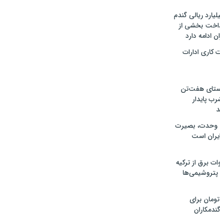
ار میلیارد ریالی گندم
رداخت بخشی از
ن ادامه دارد
 کاری ادارات
وستای هفت‌تن
رب پایدار
د
اه وحدت، بصیرت
یران است
۴۵۰ مگاوات برق از ترکیه
 پتروشیمی‌ها
 تومان برای
ندمکاران