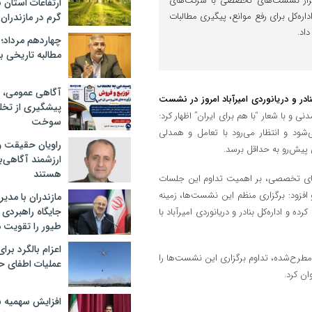
تمرار نشست‌های تخصصی با شرکت‌های
ارتفاعات استان 
داره‌کل برای رفع موانع، پیگیری مطالبات
گرم در مازندران
اد.
چهاردهم مرداد؛
مطالبه تاریخی بر
آگاهی عمومی، گ
ادر و دریانوردی امیرآباد امروز در نشست
پیشگیری از تخل
 و با شعار “با هم برای ایران” اظهار کرد:
سوخت
شود و انتظار می‌رود با تعامل و همدلی
راویان حقیقت و
 پیش‌رو به حداقل برسد.
ارزشمند آگاهی‌
هستند
های تخصصی، بر اهمیت تداوم این جلسات
افزود: برگزاری منظم این نشست‌ها، زمینه
مازندران با مدی
جایگاه راهبردی
 اداره‌کل بنادر و دریانوردی امیرآباد با
طیور را تقویت م
اعزام بالگرد برا
 مطرح‌شده، تداوم برگزاری این نشست‌ها را
عملیات اطفای حر
ان کرد.
افزایش سهمیه 