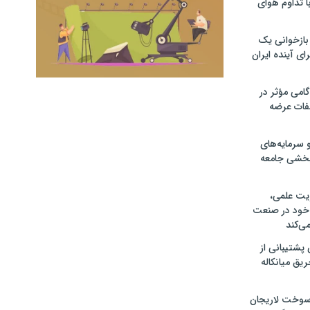
با تداوم هوای
 بازخوانی یک
ای آینده ایران
امی مؤثر در
فات عرضه
 سرمایه‌های
بخشی جامعه
ریت علمی،
 خود در صنعت
ی‌کند
ی پشتیبانی از
یق میانکاله
سوخت لاریجان