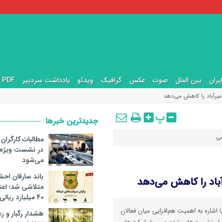
یران
بین الملل
صوت
عکس
گرافیک
ویدئو
یادداشت سردبیر
PDF ها
میرآباد را کاهش می‌دهد
پ
جدیدترین خبرها
می
مطالبات کارگران
در نشست ویژه
می‌شود
باند سارقان احشا
آباد را کاهش می‌دهد
متلاشی شد؛ اع
۴۰ میلیارد ریالی
با اشاره به اهمیت هم‌افزایی میان فعالان
هشدار رگبار و ر