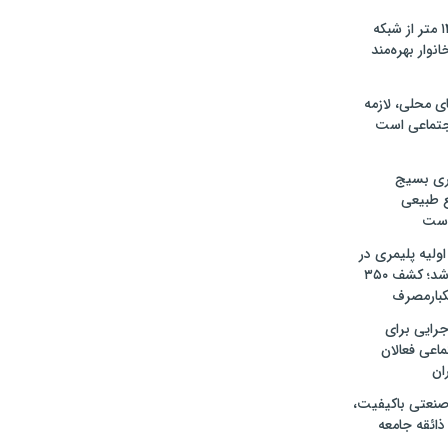
آغاز نوسازی ۱۴۰۰ متر از شبکه
اوکسر؛ ۲۰۰ خانوار بهره‌مند
ی محلی، لازمه
جتماعی است
اری بسیج
ع طبیعی
 است
 اولیه پلیمری در
ساری شناسایی شد؛ کشف ۳۵۰
یکبارمصرف
جرایی برای
اعی فعالان
ان
صنعتی باکیفیت،
ذائقه جامعه