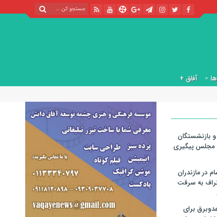
آفاق +
 و بازنشستگان
 مجلس پیگیری
م در مازندران
تراف به سرقت
عدوبرق برای