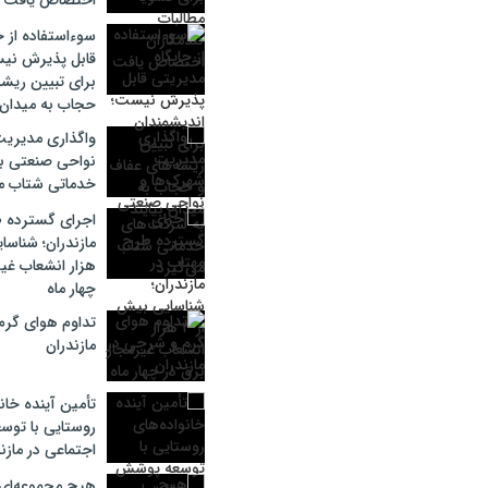
اختصاص یافت
سوءاستفاده از ج
قابل پذیرش نیس
برای تبیین ریش
حجاب به میدان ب
واگذاری مدیریت
نواحی صنعتی ب
خدماتی شتاب می
اجرای گسترده ط
هزار انشعاب غیر
چهار ماه
تداوم هوای گرم
مازندران
تأمین آینده خان
روستایی با توس
اجتماعی در مازن
هیچ مجموعه‌ای