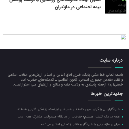
بیمه اجتماعی در مازندران
درباره سایت
باسمه تعالی خط مشی پایگاه خبری آفاق آنلاین بر اسلام، ارزش‌هاي انقلاب اسلامي
و نظام مقدس جمهوري اسلامي، قانون اسااسی ـ انديشه‌هاي حضرت امام
خميني(ره)، ازجمله پایبندی به ولايت فقيه و منافع و ارزشهاي ملي استواراست.
جدیدترین خبرها
خبرنگاران روایتگران امین جامعه و همراهان ارزشمند پزشکی قانونی هستند
همه در یک کشتی هستیم؛ حفاظت از میانکاله مسئولیت مشترک همه است
میلیون مازندرانی را خبرنگار و ناظر اجتماعی استان می‌دانم