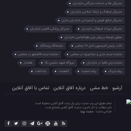
مدیرکل غله و خدمات بازرگانی مازندران
مدیرکل فرهنگ و ارشاد اسلامی مازندران
مدیرکل منابع طبیعی و آبخیزداری مازندران_ساری
مدیرکل میراث فرهنگی مازندران
مدیرکل پزشکی قانونی مازندران
معاون توسعه و پیش بینی هواشناسی مازندران
نائب رئیس کمیسیون اصل ۹۰ مجلس
نمایشگاه روستا‌آباد
نماینده مردم ساری و میاندورود در مجلس
نماینده مردم قائم‌شهر در مجلس
نماینده ولی فقیه در مازندران
نیروگاه شهید سلیمی نکا
هشدار
پیام تبریک
پیام تسلیت
کشفیات
یادداشت
آرشیو
خط مشی
درباره آفاق آنلاین
تماس با آفاق آنلاین
تمام حقوق این وب سایت برای ول یابت آفاق آنلاین محفوظ است.
نشر مطالب با ذکر نام وب سایت آفاق آنلاین بلامانع است.
طراحی سایت :
سایت پویا