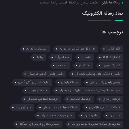
رسانه‌ها یاران ارزشمند پلیس در تحقق امنیت پایدار هستند
نماد رسانه الکترونیک
برچسب ها
آفاق آنلاین
اداره کل هواشناسی مازندران
استاندار مازندران
انتخابات ۱۴۰۲
انتصاب
بندر امیرآباد
بیانیه
تعطیلات نوروز
دستگیری
دهه فجر
رئیس دانشگاه علوم پزشکی مازندران
رئیس پلیس آگاهی مازندران
رئیس پلیس راه مازندران
سامانه بارشی
سایت تحلیلی آفاق آنلاین
سرپرست اداره کل غله و خدمات بازرگانی مازندران
فرماندار جویبار
فرماندار ساری
فرماندار قائم‌شهر
فرمانده انتظامي مازندران
فرمانده انتظامی مازندران
فرمانده سپاه کربلاء مازندران
قاچاق چوب
مازندران
ماه رمضان
مدیر حوزه علمیه مازندران
مدیرعامل شرکت مدیریت تولید برق نکا
مدیرکل بنادر و دریانوردی امیرآباد